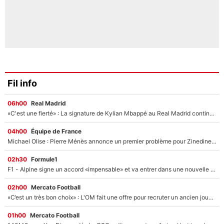
Fil info
06h00
Real Madrid
«C'est une fierté» : La signature de Kylian Mbappé au Real Madrid continue de régaler l'Espagne
04h00
Équipe de France
Michael Olise : Pierre Ménès annonce un premier problème pour Zinedine Zidane en équipe de France
02h30
Formule1
F1 - Alpine signe un accord «impensable» et va entrer dans une nouvelle dimension : Grande nouvelle pour Pierre Gasly !
02h00
Mercato Football
«C’est un très bon choix» : L'OM fait une offre pour recruter un ancien joueur du PSG... et c'est validé dans l'After Foot !
01h00
Mercato Football