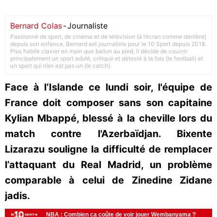
Bernard Colas
-
Journaliste
Passionné de sport, de cinéma et de télévision (à l’écran comme derrière)
depuis son enfance, Bernard est journaliste pour le 10 Sport depuis 2018.
Plus habile clavier en main que ballon au pied, il décide de couvrir
principalement un sport adulé, critiqué et détesté à la fois (le football) et
un sport qui n’en est pas un (le catch).
Face à l’Islande ce lundi soir, l'équipe de
France doit composer sans son capitaine
Kylian Mbappé, blessé à la cheville lors du
match contre l'Azerbaïdjan. Bixente
Lizarazu souligne la difficulté de remplacer
l’attaquant du Real Madrid, un problème
comparable à celui de Zinedine Zidane
jadis.