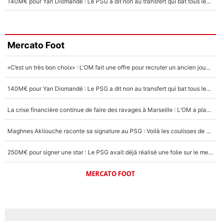
140M€ pour Yan Diomandé : Le PSG a dit non au transfert qui bat tous les records sur le mercato
Mercato Foot
«C’est un très bon choix» : L'OM fait une offre pour recruter un ancien joueur du PSG... et c'est validé dans l'After Foot !
140M€ pour Yan Diomandé : Le PSG a dit non au transfert qui bat tous les records sur le mercato
La crise financière continue de faire des ravages à Marseille : L’OM a placé 12 joueurs sur le marché des transferts… et ça pourrait lui rapporter près de 100M€ !
Maghnes Akliouche raconte sa signature au PSG : Voilà les coulisses de son transfert de rêve à 50M€
250M€ pour signer une star : Le PSG avait déjà réalisé une folie sur le mercato bien avant Neymar !
MERCATO FOOT