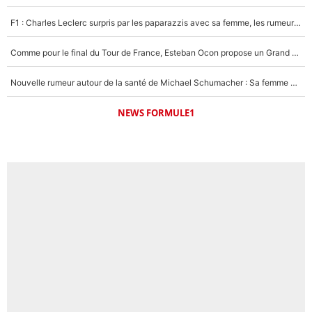
1547 personnes ont participé aux votes.
F1 : Charles Leclerc surpris par les paparazzis avec sa femme, les rumeurs étaient vraies !
Comme pour le final du Tour de France, Esteban Ocon propose un Grand Prix de Formule 1 à Paris : «Autour de l’Arc de Triomphe, ce serait génial» !
Nouvelle rumeur autour de la santé de Michael Schumacher : Sa femme Corinna sort du silence
NEWS FORMULE1