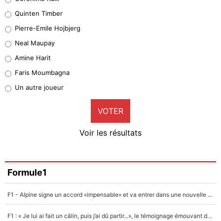
32%
Quinten Timber
Geronimo Rulli
Pierre-Emile Hojbjerg
5%
Neal Maupay
Quinten Timber
Amine Harit
1%
Faris Moumbagna
Pierre-Emile Hojbjerg
Un autre joueur
9%
VOTER
Neal Maupay
4%
Voir les résultats
Amine Harit
3%
Faris Moumbagna
Formule1
5%
F1 - Alpine signe un accord «impensable» et va entrer dans une nouvelle dimension : Grande nouvelle pour Pierre Gasly !
Un autre joueur
5%
F1 : « Je lui ai fait un câlin, puis j’ai dû partir...», le témoignage émouvant de Max Verstappen sur sa fille