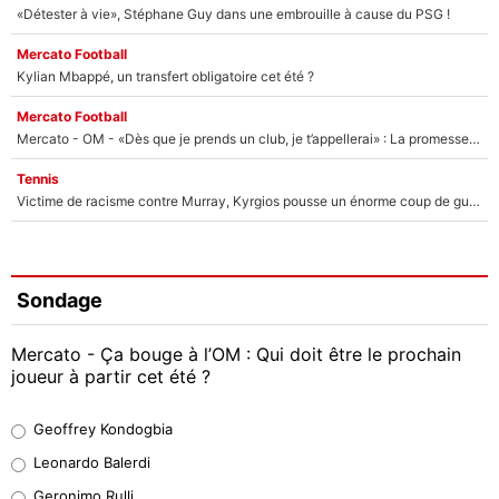
«Détester à vie», Stéphane Guy dans une embrouille à cause du PSG !
Mercato Football
Kylian Mbappé, un transfert obligatoire cet été ?
Mercato Football
Mercato - OM - «Dès que je prends un club, je t’appellerai» : La promesse de Marcelino au moment de claquer la porte
Tennis
Victime de racisme contre Murray, Kyrgios pousse un énorme coup de gueule !
Sondage
Mercato - Ça bouge à l’OM : Qui doit être le prochain
joueur à partir cet été ?
Geoffrey Kondogbia
Geoffrey Kondogbia
38%
Leonardo Balerdi
Leonardo Balerdi
Geronimo Rulli