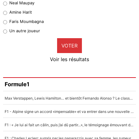
Neal Maupay
Quinten Timber
Amine Harit
1%
Faris Moumbagna
Pierre-Emile Hojbjerg
Un autre joueur
9%
VOTER
Neal Maupay
4%
Voir les résultats
Amine Harit
3%
Faris Moumbagna
Formule1
4%
Max Verstappen, Lewis Hamilton… et bientôt Fernando Alonso ? Le classement des pilotes les mieux payés en Formule 1 risque de changer !
Un autre joueur
5%
F1 - Alpine signe un accord «impensable» et va entrer dans une nouvelle dimension : Grande nouvelle pour Pierre Gasly !
1619 personnes ont participé aux votes.
F1 : « Je lui ai fait un câlin, puis j’ai dû partir...», le témoignage émouvant de Max Verstappen sur sa fille
F1 : Charles Leclerc surpris par les paparazzis avec sa femme, les rumeurs étaient vraies !