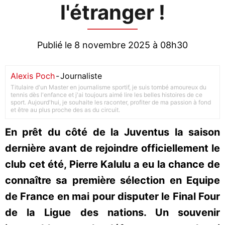
l'étranger !
Publié le 8 novembre 2025 à 08h30
Alexis Poch
-
Journaliste
Titulaire d'un Master en journalisme sportif, je suis tombé amoureux du
tennis dès l'enfance et j'ai toujours aimé lire les belles histoires de ce
sport. Aujourd'hui, je souhaite les raconter, profiter de ma passion à fond
et être au plus proche des as du circuit.
En prêt du côté de la Juventus la saison
dernière avant de rejoindre officiellement le
club cet été, Pierre Kalulu a eu la chance de
connaître sa première sélection en Equipe
de France en mai pour disputer le Final Four
de la Ligue des nations. Un souvenir