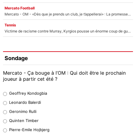
Mercato Football
Mercato - OM - «Dès que je prends un club, je t’appellerai» : La promesse de Marcelino au moment de claquer la porte
Tennis
Victime de racisme contre Murray, Kyrgios pousse un énorme coup de gueule !
Sondage
Mercato - Ça bouge à l’OM : Qui doit être le prochain
joueur à partir cet été ?
Geoffrey Kondogbia
Geoffrey Kondogbia
38%
Leonardo Balerdi
Leonardo Balerdi
Geronimo Rulli
32%
Quinten Timber
Geronimo Rulli
Pierre-Emile Hojbjerg
5%