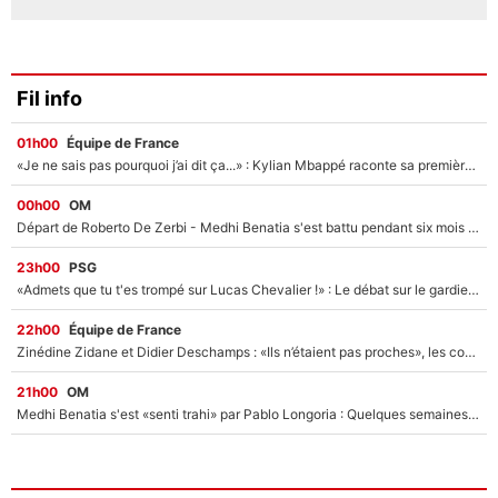
Fil info
01h00
Équipe de France
«Je ne sais pas pourquoi j’ai dit ça...» : Kylian Mbappé raconte sa première rencontre avec Zinédine Zidane (et c’est très drôle)
00h00
OM
Départ de Roberto De Zerbi - Medhi Benatia s'est battu pendant six mois pour le retenir à l'OM, le PSG a été le naufrage de trop : «Je pars avec toi»
23h00
PSG
«Admets que tu t'es trompé sur Lucas Chevalier !» : Le débat sur le gardien du PSG vire au clash à l'After Foot
22h00
Équipe de France
Zinédine Zidane et Didier Deschamps : «Ils n’étaient pas proches», les confidences d’un membre de l’équipe de France 1998 sur leur relation spéciale
21h00
OM
Medhi Benatia s'est «senti trahi» par Pablo Longoria : Quelques semaines après son départ, l'ancien directeur de football de l'OM règle ses comptes