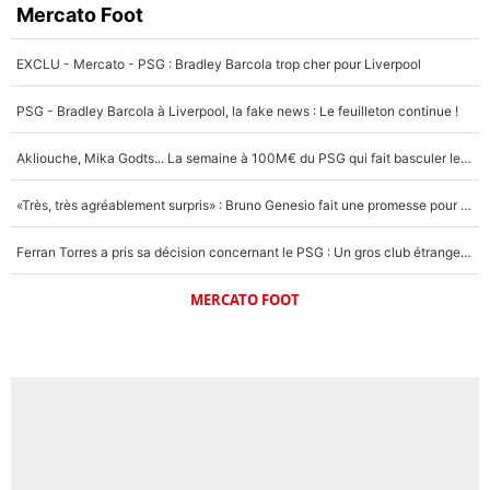
Mercato Foot
EXCLU - Mercato - PSG : Bradley Barcola trop cher pour Liverpool
PSG - Bradley Barcola à Liverpool, la fake news : Le feuilleton continue !
Akliouche, Mika Godts... La semaine à 100M€ du PSG qui fait basculer le mercato du PSG !
«Très, très agréablement surpris» : Bruno Genesio fait une promesse pour la suite du mercato de l’OM et rassure les supporters
Ferran Torres a pris sa décision concernant le PSG : Un gros club étranger prêt à relancer le feuilleton pour la signature du champion du monde 2026 !
MERCATO FOOT