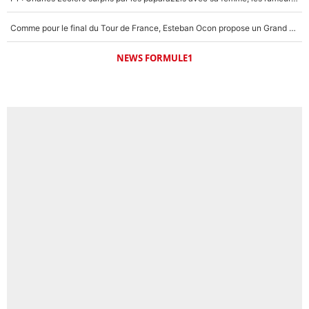
Comme pour le final du Tour de France, Esteban Ocon propose un Grand Prix de Formule 1 à Paris : «Autour de l’Arc de Triomphe, ce serait génial» !
NEWS FORMULE1