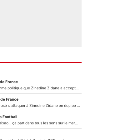
 de France
Voilà le seul homme politique que Zinedine Zidane a accepté dans son entourage : «Je garde un très bon souvenir de lui»
 de France
Franck Ribéry a osé s'attaquer à Zinedine Zidane en équipe de France : «Je n'aurais jamais fait ça»
 Football
Medina, Rulli, Paixao... ça part dans tous les sens sur le mercato de l'OM : Frank McCourt va enfin récupérer l'argent qu'il attend ?