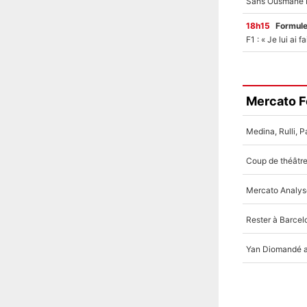
18h15
Formul
Mercato F