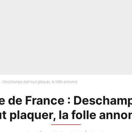
 : Deschamps doit tout plaquer, la folle annonce
e de France : Deschamp
t plaquer, la folle ann