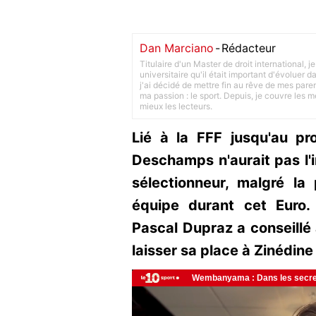
Dan Marciano
-
Rédacteur
Titulaire d'un Master de droit international,
universitaire qu'il était important d'évoluer
j'ai décidé de mettre fin au rêve de mes pare
ma passion : le sport. Depuis, je couvre les m
mieux les lecteurs.
Lié à la FFF jusqu'au pr
Deschamps n'aurait pas l'i
sélectionneur, malgré la
équipe durant cet Euro.
Pascal Dupraz a conseill
laisser sa place à Zinédine