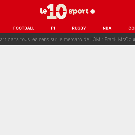
ue que Zinedine Zidane a accepté dans son entourage : «Je g
uer à Zinedine Zidane en équipe de France : «Je n'aurais jam
FOOTBALL
F1
RUGBY
NBA
CO
rt dans tous les sens sur le mercato de l'OM : Frank McCourt va enf
 Doué, le PSG a pris une correction face à Majorque : Luis Enrique a
, puis j’ai dû partir...», le témoignage émouvant de Max Verstapp