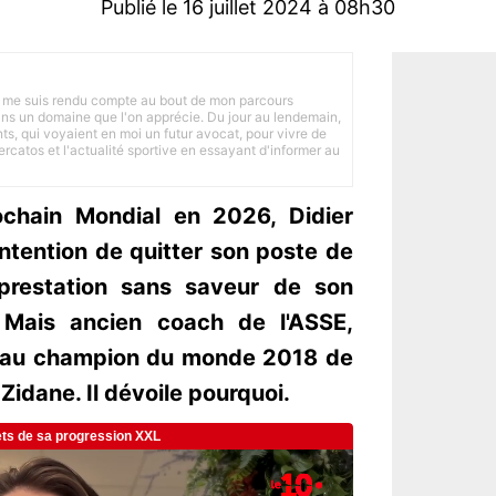
Publié le 16 juillet 2024 à 08h30
 je me suis rendu compte au bout de mon parcours
 dans un domaine que l'on apprécie. Du jour au lendemain,
nts, qui voyaient en moi un futur avocat, pour vivre de
ercatos et l'actualité sportive en essayant d'informer au
ochain Mondial en 2026, Didier
ntention de quitter son poste de
 prestation sans saveur de son
 Mais ancien coach de l'ASSE,
é au champion du monde 2018 de
 Zidane. Il dévoile pourquoi.