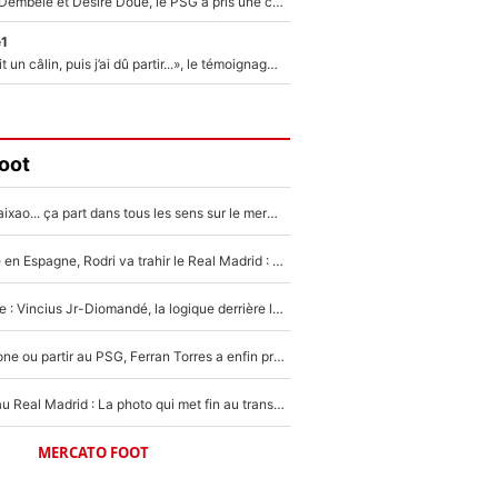
Sans Ousmane Dembélé et Désiré Doué, le PSG a pris une correction face à Majorque : Luis Enrique attend avec impatience des renforts !
e1
F1 : « Je lui ai fait un câlin, puis j’ai dû partir...», le témoignage émouvant de Max Verstappen sur sa fille
oot
Medina, Rulli, Paixao... ça part dans tous les sens sur le mercato de l'OM : Frank McCourt va enfin récupérer l'argent qu'il attend ?
Coup de théâtre en Espagne, Rodri va trahir le Real Madrid : Le Ballon d'Or a choisi de signer au FC Barcelone !
Mercato Analyse : Vincius Jr-Diomandé, la logique derrière la concordance des temps
Rester à Barcelone ou partir au PSG, Ferran Torres a enfin pris sa décision : La course contre la montre est lancée !
Yan Diomandé au Real Madrid : La photo qui met fin au transfert de l’été !
MERCATO FOOT