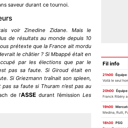
ns saveur durant ce tournoi.
eurs
ais voir Zinedine Zidane. Mais le
plus de résultats au monde depuis 10
Sous prétexte que la France ait mordu
 devrait le châtier ? Si Mbappé était en
occupé par les élections que par le
Fil info
st pas sa faute. Si Giroud était en
21h00
Équipe
aute. Si Griezmann traînait son spleen,
t pas sa faute si Thuram n’est pas au
20h00
Équipe
ASSE
ach de l’
durant l’émission
Les
19h00
Mercato
18h30
PSG