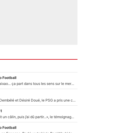
 Football
Medina, Rulli, Paixao... ça part dans tous les sens sur le mercato de l'OM : Frank McCourt va enfin récupérer l'argent qu'il attend ?
Sans Ousmane Dembélé et Désiré Doué, le PSG a pris une correction face à Majorque : Luis Enrique attend avec impatience des renforts !
e1
F1 : « Je lui ai fait un câlin, puis j’ai dû partir...», le témoignage émouvant de Max Verstappen sur sa fille
 Football