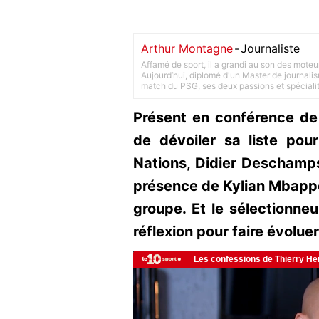
Arthur Montagne
-
Journaliste
Affamé de sport, il a grandi au son des moteu
Aujourd’hui, diplomé d'un Master de journalism
match du PSG, ses deux passions et spéciali
Présent en conférence d
de dévoiler sa liste pou
Nations, Didier Deschamp
présence de Kylian Mbap
groupe. Et le sélectionneu
réflexion pour faire évolu