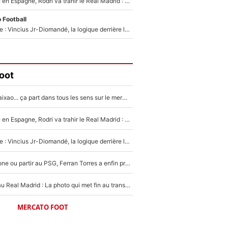
Coup de théâtre en Espagne, Rodri va trahir le Real Madrid : Le Ballon d'Or a choisi de signer au FC Barcelone !
 Football
Mercato Analyse : Vincius Jr-Diomandé, la logique derrière la concordance des temps
oot
Medina, Rulli, Paixao... ça part dans tous les sens sur le mercato de l'OM : Frank McCourt va enfin récupérer l'argent qu'il attend ?
Coup de théâtre en Espagne, Rodri va trahir le Real Madrid : Le Ballon d'Or a choisi de signer au FC Barcelone !
Mercato Analyse : Vincius Jr-Diomandé, la logique derrière la concordance des temps
Rester à Barcelone ou partir au PSG, Ferran Torres a enfin pris sa décision : La course contre la montre est lancée !
Yan Diomandé au Real Madrid : La photo qui met fin au transfert de l’été !
MERCATO FOOT