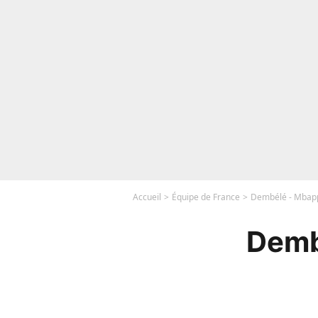
Accueil
Équipe de France
Dembélé - Mbappé
Demb