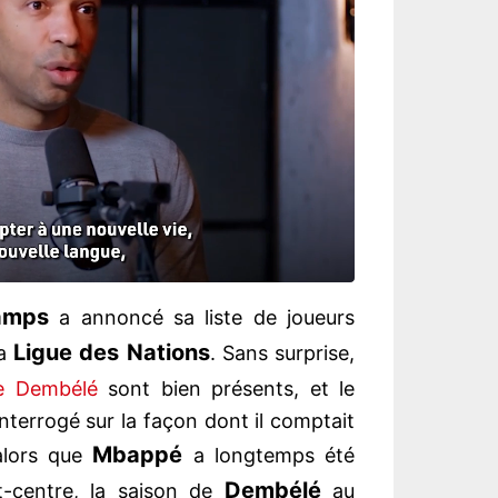
amps
a annoncé sa liste de joueurs
Ligue des Nations
la
. Sans surprise,
e Dembélé
sont bien présents, et le
nterrogé sur la façon dont il comptait
Mbappé
 alors que
a longtemps été
Dembélé
t-centre, la saison de
au