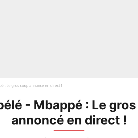
 : Le gros coup annoncé en direct !
élé - Mbappé : Le gros
annoncé en direct !