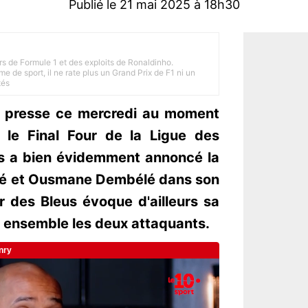
Publié le 21 mai 2025 à 18h30
rs de Formule 1 et des exploits de Ronaldinho.
e de sport, il ne rate plus un Grand Prix de F1 ni un
tés
e presse ce mercredi au moment
r le Final Four de la Ligue des
s a bien évidemment annoncé la
pé et Ousmane Dembélé dans son
r des Bleus évoque d'ailleurs sa
er ensemble les deux attaquants.