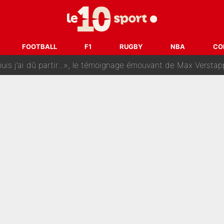
rt dans tous les sens sur le mercato de l'OM : Frank McCourt va enf
 Doué, le PSG a pris une correction face à Majorque : Luis Enrique a
FOOTBALL
F1
RUGBY
NBA
CO
, puis j’ai dû partir...», le témoignage émouvant de Max Verstapp
 Rodri va trahir le Real Madrid : Le Ballon d'Or a choisi de 
r-Diomandé, la logique derrière la concordance des temps