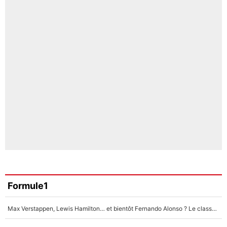
Formule1
Max Verstappen, Lewis Hamilton… et bientôt Fernando Alonso ? Le classement des pilotes les mieux payés en Formule 1 risque de changer !