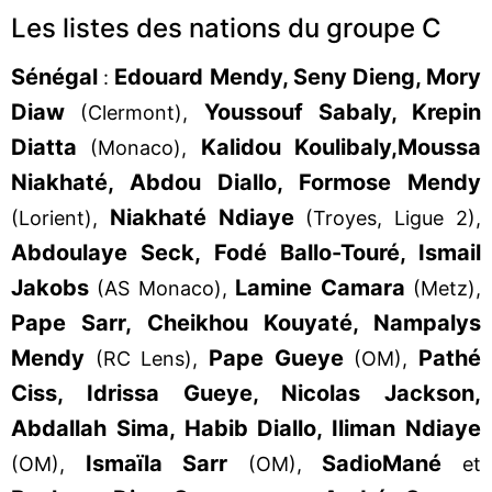
Les listes des nations du groupe C
Sénégal
Edouard Mendy, Seny Dieng, Mory
:
Diaw
Youssouf Sabaly, Krepin
(Clermont),
Diatta
Kalidou Koulibaly,
Moussa
(Monaco),
Niakhaté, Abdou Diallo, Formose Mendy
Niakhaté Ndiaye
(Lorient),
(Troyes, Ligue 2),
Abdoulaye Seck, Fodé Ballo-Touré, Ismail
Jakobs
Lamine Camara
(AS Monaco),
(Metz),
Pape Sarr, Cheikhou Kouyaté, Nampalys
Mendy
Pape Gueye
Pathé
(RC Lens),
(OM),
Ciss, Idrissa Gueye, Nicolas Jackson,
Abdallah Sima, Habib Diallo, Iliman Ndiaye
Ismaïla Sarr
Sadio
Man
é
(OM),
(OM),
et