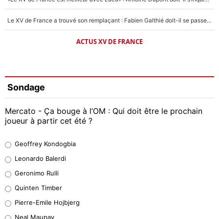
Le XV de France a trouvé son remplaçant : Fabien Galthié doit-il se passer d'Antoine Dupont ?
ACTUS XV DE FRANCE
Sondage
Mercato - Ça bouge à l’OM : Qui doit être le prochain
joueur à partir cet été ?
Geoffrey Kondogbia
Geoffrey Kondogbia
38%
Leonardo Balerdi
Leonardo Balerdi
Geronimo Rulli
32%
Quinten Timber
Geronimo Rulli
Pierre-Emile Hojbjerg
5%
Neal Maupay