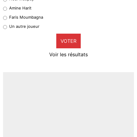
Quinten Timber
Amine Harit
1%
Faris Moumbagna
Pierre-Emile Hojbjerg
Un autre joueur
9%
VOTER
Neal Maupay
4%
Voir les résultats
Amine Harit
3%
Faris Moumbagna
4%
Un autre joueur
5%
1637 personnes ont participé aux votes.