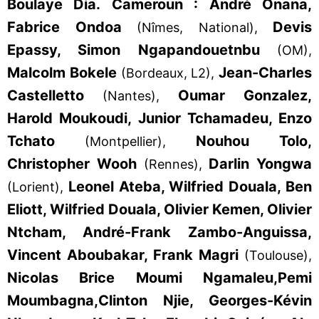
Boulaye Dia.
Cameroun : André Onana,
Fabrice Ondoa
Devis
(Nîmes, National),
Epassy, Simon Ngapandouetnbu
(OM),
Malcolm Bokele
Jean-Charles
(Bordeaux, L2),
Castelletto
Oumar Gonzalez,
(Nantes),
Harold Moukoudi, Junior Tchamadeu, Enzo
Tchato
Nouhou Tolo,
(Montpellier),
Christopher Wooh
Darlin Yongwa
(Rennes),
Leonel Ateba, Wilfried Douala, Ben
(Lorient),
Eliott, Wilfried Douala, Olivier Kemen, Olivier
Ntcham, André-Frank Zambo-Anguissa,
Vincent Aboubakar, Frank Magri
(Toulouse),
Nicolas Brice Moumi Ngamaleu,
Pemi
Moumbagna,
Clinton Njie, Georges-Kévin