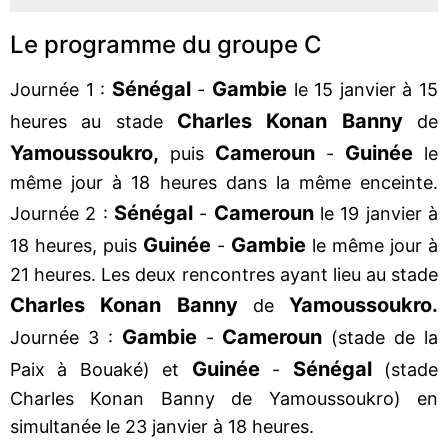
Le programme du groupe C
Sénégal
Gambie
Journée 1 :
-
le 15 janvier à 15
Charles Konan Banny
heures au stade
de
Yamoussoukro,
Cameroun
Guinée
puis
-
le
même jour à 18 heures dans la même enceinte.
Sénégal
Cameroun
Journée 2 :
-
le 19 janvier à
Guin
ée
Gambie
18 heures, puis
-
le même jour à
21 heures. Les deux rencontres ayant lieu au stade
Charles Konan Banny
Yamoussoukro.
de
Gambie
Cameroun
Journée 3 :
-
(stade de la
Guin
ée
Sénégal
Paix à Bouaké) et
-
(stade
Charles Konan Banny de Yamoussoukro) en
simultanée le 23 janvier à 18 heures.