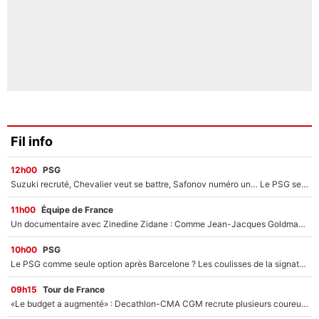
Fil info
12h00
PSG
Suzuki recruté, Chevalier veut se battre, Safonov numéro un… Le PSG se lance encore dans un gros chantier pour le poste de gardien de but
11h00
Équipe de France
Un documentaire avec Zinedine Zidane : Comme Jean-Jacques Goldman et Mylène Farmer, le nouveau sélectionneur de l'équipe de France a recalé une journaliste très connue
10h00
PSG
Le PSG comme seule option après Barcelone ? Les coulisses de la signature historique de Lionel Messi sont révélées au grand jour !
09h15
Tour de France
«Le budget a augmenté» : Decathlon-CMA CGM recrute plusieurs coureurs pour offrir à Paul Seixas une équipe pour gagner le Tour de France 2027