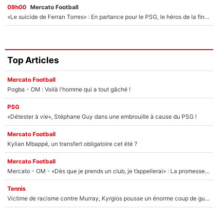
09h00
Mercato Football
«Le suicide de Ferran Torres» : En partance pour le PSG, le héros de la finale de la Coupe du monde s'attire les foudres de la presse espagnole !
Top Articles
Mercato Football
Pogba - OM : Voilà l'homme qui a tout gâché !
PSG
«Détester à vie», Stéphane Guy dans une embrouille à cause du PSG !
Mercato Football
Kylian Mbappé, un transfert obligatoire cet été ?
Mercato Football
Mercato - OM - «Dès que je prends un club, je t’appellerai» : La promesse de Marcelino au moment de claquer la porte
Tennis
Victime de racisme contre Murray, Kyrgios pousse un énorme coup de gueule !