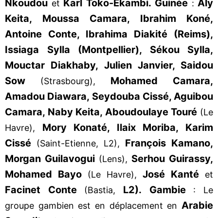
Nkoudou
Karl Toko-Ekambi.
Guinée
Aly
et
:
Keita, Moussa Camara, Ibrahim Koné,
Antoine Conte, Ibrahima Diakité (Reims),
Issiaga Sylla (Montpellier), Sékou Sylla,
Mouctar Diakhaby, Julien Janvier, Saidou
Sow
Mohamed Camara,
(Strasbourg),
Amadou Diawara, Seydouba Cissé, Aguibou
Camara, Naby Keita, Aboudoulaye Touré
(Le
Mory Konaté, Ilaix Moriba, Karim
Havre),
Cissé
François Kamano,
(Saint-Etienne, L2),
Morgan Guilavogui
Serhou Guirassy,
(Lens),
Mohamed Bayo
José Kanté
(Le Havre),
et
Facinet Conte
L2).
Gambie
(Bastia,
: Le
Arabie
groupe gambien est en déplacement en