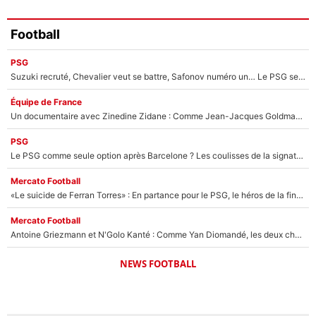
Football
PSG
Suzuki recruté, Chevalier veut se battre, Safonov numéro un… Le PSG se lance encore dans un gros chantier pour le poste de gardien de but
Équipe de France
Un documentaire avec Zinedine Zidane : Comme Jean-Jacques Goldman et Mylène Farmer, le nouveau sélectionneur de l'équipe de France a recalé une journaliste très connue
PSG
Le PSG comme seule option après Barcelone ? Les coulisses de la signature historique de Lionel Messi sont révélées au grand jour !
Mercato Football
«Le suicide de Ferran Torres» : En partance pour le PSG, le héros de la finale de la Coupe du monde s'attire les foudres de la presse espagnole !
Mercato Football
Antoine Griezmann et N'Golo Kanté : Comme Yan Diomandé, les deux champions du monde ont refusé de signer au PSG !
NEWS FOOTBALL