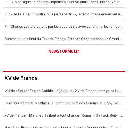
F1 - Alpine signe un accord «impensable» et va entrer dans une nouvelle dimension : Grande nouvelle pour Pierre Gasly !
F1 : « Je lui ai fait un câlin, puis j’ai dû partir...», le témoignage émouvant de Max Verstappen sur sa fille
F1 : Charles Leclerc surpris par les paparazzis avec sa femme, les rumeurs étaient vraies !
Comme pour le final du Tour de France, Esteban Ocon propose un Grand Prix de Formule 1 à Paris : «Autour de l’Arc de Triomphe, ce serait génial» !
NEWS FORMULE1
XV de France
Mis de côté par Fabien Galthié, un joueur du XV de France partage sa frustration : «ils ne me l’ont pas dit tout de suite»
La raison d'être de Matthieu Jalibert en dehors des terrains de rugby : «Ça m'atteint autant que si tu touches à un membre de ma famille»
XV de France - Matthieu Jalibert a tout changé : Romain Ntamack doit-il s’inquiéter pour sa place à un an de la Coupe du monde ?
«Le XV de France est meilleur avec Lucu» : Antoine Dupont doit-il s’inquiéter pour sa place ?