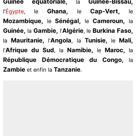
Guinée équatoriale,
Guinée-Bissau,
la
Ghana,
Cap-Vert,
l'
Égypte
, le
le
le
Mozambique,
Sénégal,
Cameroun,
le
le
la
Guinée,
Gambie,
Algérie
Burkina Faso,
la
l'
, le
Mauritanie,
Angola
Tunisie,
Mali,
la
l'
, la
le
Afrique du Sud
Namibie,
Maroc,
l'
, la
le
la
Ré
publique Dé
mocratique du Congo,
la
Zambie
Tanzanie
et enfin la
.