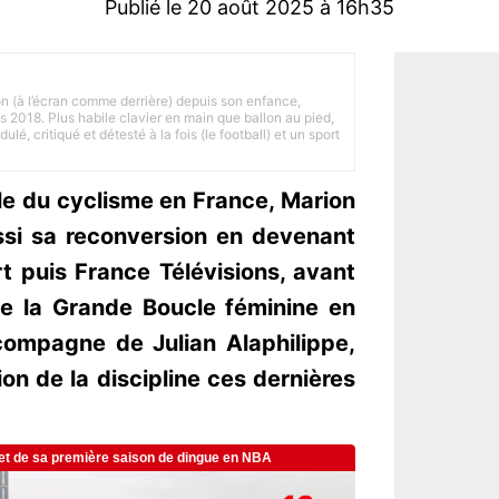
Publié le 20 août 2025 à 16h35
on (à l’écran comme derrière) depuis son enfance,
is 2018. Plus habile clavier en main que ballon au pied,
lé, critiqué et détesté à la fois (le football) et un sport
le du cyclisme en France, Marion
ssi sa reconversion en devenant
t puis France Télévisions, avant
de la Grande Boucle féminine en
compagne de Julian Alaphilippe,
tion de la discipline ces dernières