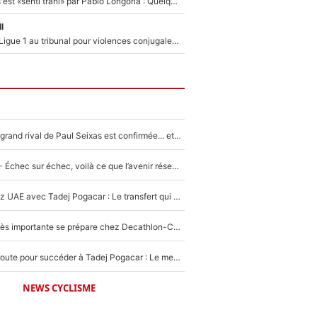
Medhi Benatia s'est «senti trahi» par Pablo Longoria : Quelques semaines après son départ, l'ancien directeur de football de l'OM règle ses comptes
l
Des terrains de Ligue 1 au tribunal pour violences conjugales : Un arbitre français encourt une peine de 18 mois de prison !
La signature du grand rival de Paul Seixas est confirmée... et c'est une excellente nouvelle pour l'équipe Decathlon-CMA CGM !
Tour de France - Échec sur échec, voilà ce que l’avenir réserve à Paul Seixas : «Tant qu’il y aura un Pogacar comme celui-là...»
Paul Seixas chez UAE avec Tadej Pogacar : Le transfert qui effraie le peloton, «c’est la pire des choses qui puisse arriver»
Une signature très importante se prépare chez Decathlon-CMA CGM pour aider Paul Seixas à gagner le Tour de France 2027
Paul Seixas en route pour succéder à Tadej Pogacar : Le meilleur est annoncé pour l’avenir de la pépite française
NEWS CYCLISME