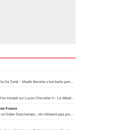
Départ de Roberto De Zerbi - Medhi Benatia s'est battu pendant six mois pour le retenir à l'OM, le PSG a été le naufrage de trop : «Je pars avec toi»
«Admets que tu t'es trompé sur Lucas Chevalier !» : Le débat sur le gardien du PSG vire au clash à l'After Foot
 de France
Zinédine Zidane et Didier Deschamps : «Ils n’étaient pas proches», les confidences d’un membre de l’équipe de France 1998 sur leur relation spéciale