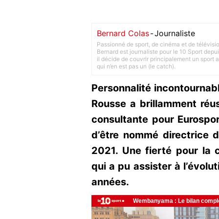
Bernard Colas
-
Journaliste
Passionné de sport, de cinéma et de télévisi
Bernard est journaliste pour le 10 Sport depu
il décide de couvrir principalement un sport adu
qui n’en est pas un (le catch).
Personnalité incontournab
Rousse a brillamment réu
consultante pour Eurospor
d’être nommé directrice 
2021. Une fierté pour la 
qui a pu assister à l’évolu
années.