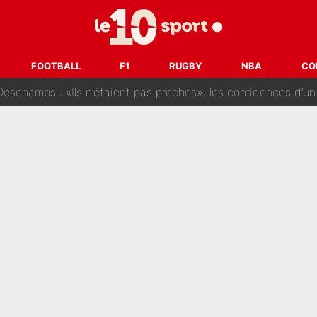
i Benatia s'est battu pendant six mois pour le retenir à l'OM, le PSG a été
sur Lucas Chevalier !» : Le débat sur le gardien du PSG vire 
FOOTBALL
F1
RUGBY
NBA
CO
s : «Ils n’étaient pas proches», les confidences d’un membre de l’équipe d
 par Pablo Longoria : Quelques semaines après son départ, l'ancien directe
tribunal pour violences conjugales : Un arbitre français encou