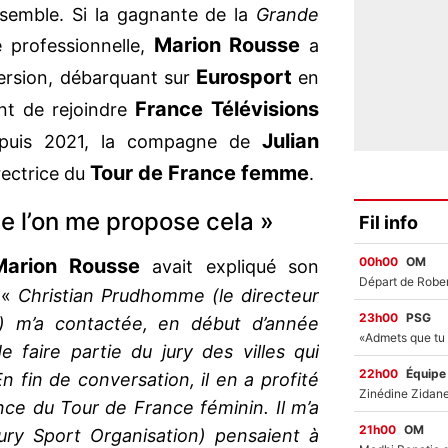
nsemble. Si la gagnante de la
Grande
Marion Rousse
e professionnelle,
a
Eurosport
ersion, débarquant sur
en
France Télévisions
t de rejoindre
Julian
depuis 2021, la compagne de
Tour de France femme
rectrice du
.
ue l’on me propose cela »
Fil info
00h00
OM
Marion Rousse
avait expliqué son
. «
Christian Prudhomme (le directeur
23h00
PSG
) m’a contactée, en début d’année
faire partie du jury des villes qui
22h00
Équipe
n fin de conversation, il en a profité
nce du Tour de France féminin. Il m’a
21h00
OM
ury Sport Organisation) pensaient à