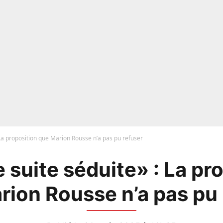
 La proposition que Marion Rousse n’a pas pu refuser
 suite séduite» : La pr
rion Rousse n’a pas pu 