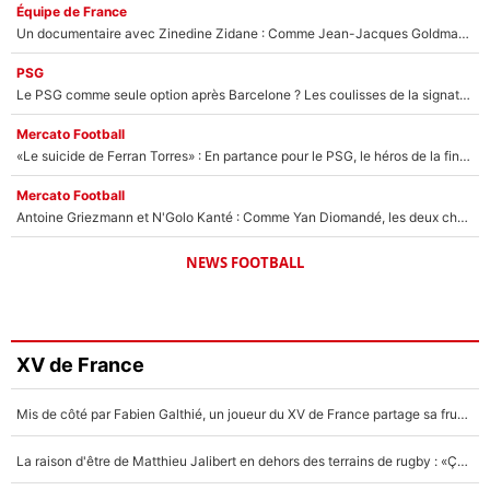
Équipe de France
Un documentaire avec Zinedine Zidane : Comme Jean-Jacques Goldman et Mylène Farmer, le nouveau sélectionneur de l'équipe de France a recalé une journaliste très connue
PSG
Le PSG comme seule option après Barcelone ? Les coulisses de la signature historique de Lionel Messi sont révélées au grand jour !
Mercato Football
«Le suicide de Ferran Torres» : En partance pour le PSG, le héros de la finale de la Coupe du monde s'attire les foudres de la presse espagnole !
Mercato Football
Antoine Griezmann et N'Golo Kanté : Comme Yan Diomandé, les deux champions du monde ont refusé de signer au PSG !
NEWS FOOTBALL
XV de France
Mis de côté par Fabien Galthié, un joueur du XV de France partage sa frustration : «ils ne me l’ont pas dit tout de suite»
La raison d'être de Matthieu Jalibert en dehors des terrains de rugby : «Ça m'atteint autant que si tu touches à un membre de ma famille»