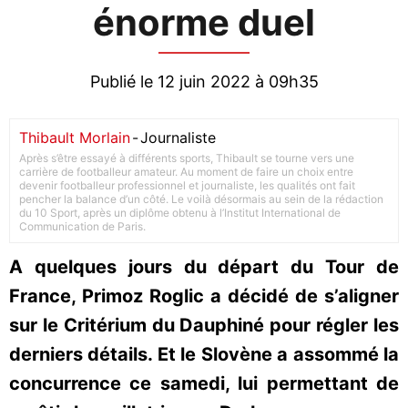
énorme duel
Publié le 12 juin 2022 à 09h35
Thibault Morlain
-
Journaliste
Après s’être essayé à différents sports, Thibault se tourne vers une
carrière de footballeur amateur. Au moment de faire un choix entre
devenir footballeur professionnel et journaliste, les qualités ont fait
pencher la balance d’un côté. Le voilà désormais au sein de la rédaction
du 10 Sport, après un diplôme obtenu à l’Institut International de
Communication de Paris.
A quelques jours du départ du Tour de
France, Primoz Roglic a décidé de s’aligner
sur le Critérium du Dauphiné pour régler les
derniers détails. Et le Slovène a assommé la
concurrence ce samedi, lui permettant de