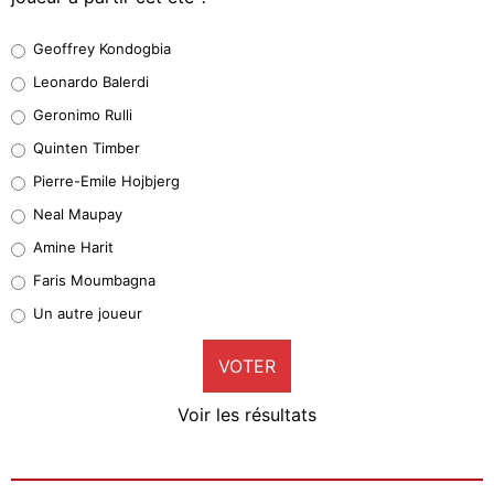
Geoffrey Kondogbia
Geoffrey Kondogbia
38%
Leonardo Balerdi
Leonardo Balerdi
Geronimo Rulli
32%
Quinten Timber
Geronimo Rulli
Pierre-Emile Hojbjerg
5%
Neal Maupay
Quinten Timber
Amine Harit
1%
Faris Moumbagna
Pierre-Emile Hojbjerg
Un autre joueur
9%
VOTER
Neal Maupay
4%
Voir les résultats
Amine Harit
3%