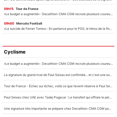
09h15
Tour de France
«Le budget a augmenté» : Decathlon-CMA CGM recrute plusieurs coureurs pour offrir à Paul Seixas une équipe pour gagner le Tour de France 2027
09h00
Mercato Football
«Le suicide de Ferran Torres» : En partance pour le PSG, le héros de la finale de la Coupe du monde s'attire les foudres de la presse espagnole !
Cyclisme
«Le budget a augmenté» : Decathlon-CMA CGM recrute plusieurs coureurs pour offrir à Paul Seixas une équipe pour gagner le Tour de France 2027
La signature du grand rival de Paul Seixas est confirmée... et c'est une excellente nouvelle pour l'équipe Decathlon-CMA CGM !
Tour de France - Échec sur échec, voilà ce que l’avenir réserve à Paul Seixas : «Tant qu’il y aura un Pogacar comme celui-là...»
Paul Seixas chez UAE avec Tadej Pogacar : Le transfert qui effraie le peloton, «c’est la pire des choses qui puisse arriver»
Une signature très importante se prépare chez Decathlon-CMA CGM pour aider Paul Seixas à gagner le Tour de France 2027