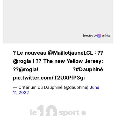
? Le nouveau @MaillotjauneLCL : ??
@rogla ! ?? The new Yellow Jersey:
??@rogla! ?#Dauphiné
pic.twitter.com/T2UXPfP3gi
— Critérium du Dauphiné (@dauphine)
June
11, 2022