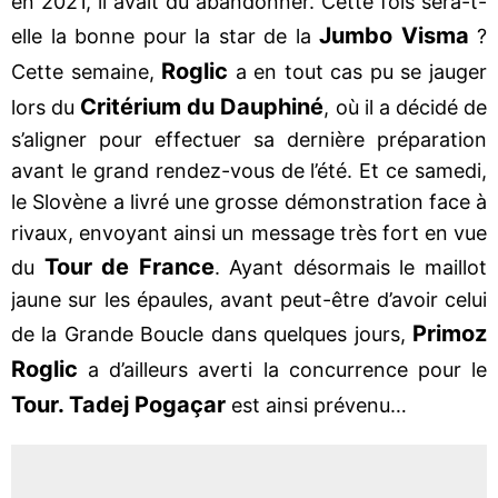
en 2021, il avait dû abandonner. Cette fois sera-t-
Jumbo Visma
elle la bonne pour la star de la
?
Roglic
Cette semaine,
a en tout cas pu se jauger
Critérium du Dauphiné
lors du
, où il a décidé de
s’aligner pour effectuer sa dernière préparation
avant le grand rendez-vous de l’été. Et ce samedi,
le Slovène a livré une grosse démonstration face à
rivaux, envoyant ainsi un message très fort en vue
Tour de France
du
. Ayant désormais le maillot
jaune sur les épaules, avant peut-être d’avoir celui
Primoz
de la Grande Boucle dans quelques jours,
Roglic
a d’ailleurs averti la concurrence pour le
Tour. Tadej Pogaçar
est ainsi prévenu…