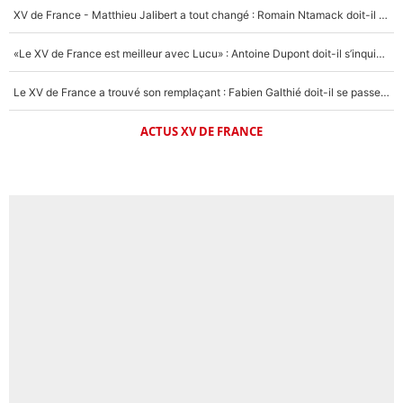
XV de France - Matthieu Jalibert a tout changé : Romain Ntamack doit-il s’inquiéter pour sa place à un an de la Coupe du monde ?
«Le XV de France est meilleur avec Lucu» : Antoine Dupont doit-il s’inquiéter pour sa place ?
Le XV de France a trouvé son remplaçant : Fabien Galthié doit-il se passer d'Antoine Dupont ?
ACTUS XV DE FRANCE