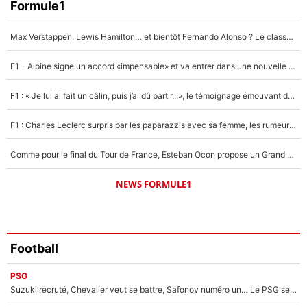
Faris Moumbagna
Formule1
4%
Max Verstappen, Lewis Hamilton… et bientôt Fernando Alonso ? Le classement des pilotes les mieux payés en Formule 1 risque de changer !
Un autre joueur
5%
F1 - Alpine signe un accord «impensable» et va entrer dans une nouvelle dimension : Grande nouvelle pour Pierre Gasly !
1638 personnes ont participé aux votes.
F1 : « Je lui ai fait un câlin, puis j’ai dû partir...», le témoignage émouvant de Max Verstappen sur sa fille
F1 : Charles Leclerc surpris par les paparazzis avec sa femme, les rumeurs étaient vraies !
Comme pour le final du Tour de France, Esteban Ocon propose un Grand Prix de Formule 1 à Paris : «Autour de l’Arc de Triomphe, ce serait génial» !
NEWS FORMULE1
Football
PSG
Suzuki recruté, Chevalier veut se battre, Safonov numéro un… Le PSG se lance encore dans un gros chantier pour le poste de gardien de but