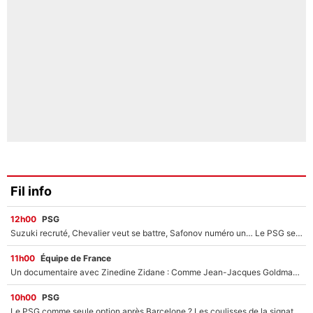
Fil info
12h00
PSG
Suzuki recruté, Chevalier veut se battre, Safonov numéro un… Le PSG se lance encore dans un gros chantier pour le poste de gardien de but
11h00
Équipe de France
Un documentaire avec Zinedine Zidane : Comme Jean-Jacques Goldman et Mylène Farmer, le nouveau sélectionneur de l'équipe de France a recalé une journaliste très connue
10h00
PSG
Le PSG comme seule option après Barcelone ? Les coulisses de la signature historique de Lionel Messi sont révélées au grand jour !