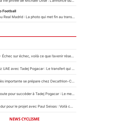
Scandale dans la vie privée de Michael Olise : L’annonce du Bayern Munich sur son enfant caché
 Football
Yan Diomandé au Real Madrid : La photo qui met fin au transfert de l’été !
Tour de France - Échec sur échec, voilà ce que l’avenir réserve à Paul Seixas : «Tant qu’il y aura un Pogacar comme celui-là...»
Paul Seixas chez UAE avec Tadej Pogacar : Le transfert qui effraie le peloton, «c’est la pire des choses qui puisse arriver»
Une signature très importante se prépare chez Decathlon-CMA CGM pour aider Paul Seixas à gagner le Tour de France 2027
Paul Seixas en route pour succéder à Tadej Pogacar : Le meilleur est annoncé pour l’avenir de la pépite française
Encore un coup dur pour le projet avec Paul Seixas : Voilà ce qui bloque le transfert d’un coureur chez Decathlon-CMA CGM
NEWS CYCLISME