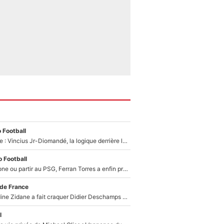
 Football
Mercato Analyse : Vincius Jr-Diomandé, la logique derrière la concordance des temps
 Football
Rester à Barcelone ou partir au PSG, Ferran Torres a enfin pris sa décision : La course contre la montre est lancée !
 de France
Le jour où Zinedine Zidane a fait craquer Didier Deschamps en équipe de France : «Je m’en suis voulu», l’ancien sélectionneur a regretté son geste !
l