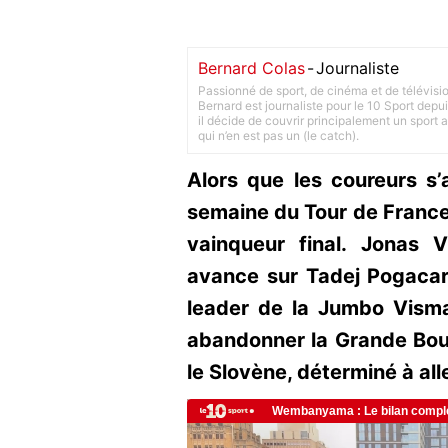
Bernard Colas
-
Journaliste
Passionné de sport, de cinéma et de télévisi
Bernard est journaliste pour le 10 Sport depu
il décide de couvrir principalement un sport adu
qui n’en est pas un (le catch).
Alors que les coureurs s’
semaine du Tour de France,
vainqueur final. Jonas 
avance sur Tadej Pogacar
leader de la Jumbo Vism
abandonner la Grande Bou
le Slovène, déterminé à all