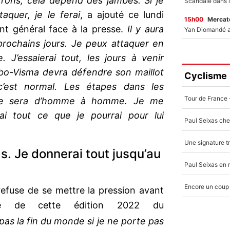
rons, cela dépend des jambes. Si je
aquer, je le ferai
, a ajouté ce lundi
15h00
Mercato
nt général face à la presse.
Il y aura
prochains jours. Je peux attaquer en
. J’essaierai tout, les jours à venir
umbo-Visma devra défendre son maillot
Cyclisme
c’est normal. Les étapes dans les
, ce sera d’homme à homme. Je me
i tout ce que je pourrai pour lui
s. Je donnerai tout jusqu’au
efuse de se mettre la pression avant
aine de cette édition 2022 du
pas la fin du monde si je ne porte pas