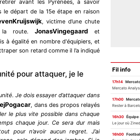
etirer avant les Pyrénées, à savoir
s le départ de la 15e étape en raison
even
Kruijswijk
, victime d’une chute
Jonas
Vingegaard
e la route.
et
 à égalité en nombre d'équipiers, et
ttraper son retard comme il l’a indiqué
.
Fil info
nité pour attaquer, je le
17h14
Mercato
unité. Je dois essayer d’attaquer dans
17h00
Mercato
ej
Pogacar
, dans des propos relayés
ler le plus vite possible dans chaque
16h30
Équipe
mps chaque jour. Ce sera dur mais
tout pour n’avoir aucun regret. J’ai
16h00
Footbal