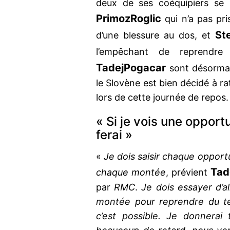
deux de ses coéquipiers se r
Primoz
Roglic
qui n’a pas pri
St
d’une blessure au dos, et
l’empêchant de reprendr
Tadej
Pogacar
sont désormais
le Slovène est bien décidé à ra
lors de cette journée de repos
« Si je vois une opportu
ferai »
«
Je dois saisir chaque opport
Tad
chaque montée
, prévient
par
RMC
.
Je dois essayer d’al
montée pour reprendre du te
c’est possible. Je donnerai 