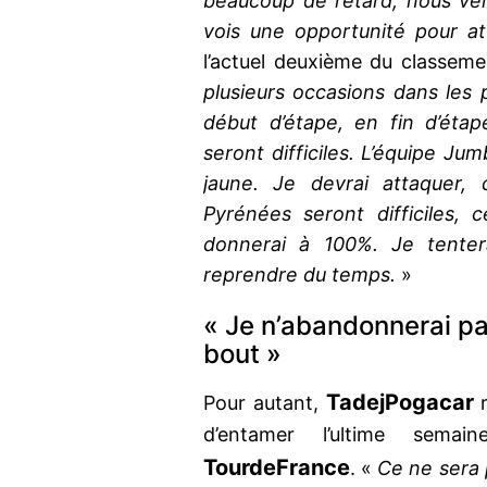
beaucoup de retard, nous ver
vois une opportunité pour att
l’actuel deuxième du classeme
plusieurs occasions dans les 
début d’étape, en fin d’étape
seront difficiles. L’équipe J
jaune. Je devrai attaquer, 
Pyrénées seront difficiles
donnerai à 100%. Je tentera
reprendre du temps.
»
« Je n’abandonnerai pa
bout »
Tadej
Pogacar
Pour autant,
r
d’entamer l’ultime sem
Tour
de
France
. «
Ce ne sera 