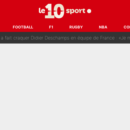
r-Diomandé, la logique derrière la concordance des temps
 au PSG, Ferran Torres a enfin pris sa décision : La course co
FOOTBALL
F1
RUGBY
NBA
CO
craquer Didier Deschamps en équipe de France : «Je m’en suis voulu», l’anc
e de Michael Olise : L’annonce du Bayern Munich sur son enf
 : La photo qui met fin au transfert de l’été !