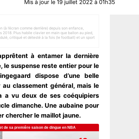
Mis à jour le 19 juillet 2022 à 01h35
on (à l’écran comme derrière) depuis son enfance,
is 2018. Plus habile clavier en main que ballon au pied,
lé, critiqué et détesté à la fois (le football) et un sport
apprêtent à entamer la dernière
 le suspense reste entier pour le
Vingegaard dispose d’une belle
 au classement général, mais le
a a vu deux de ses coéquipiers
cle dimanche. Une aubaine pour
er chercher le maillot jaune.