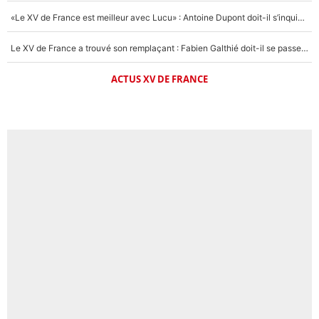
«Le XV de France est meilleur avec Lucu» : Antoine Dupont doit-il s’inquiéter pour sa place ?
Le XV de France a trouvé son remplaçant : Fabien Galthié doit-il se passer d'Antoine Dupont ?
ACTUS XV DE FRANCE