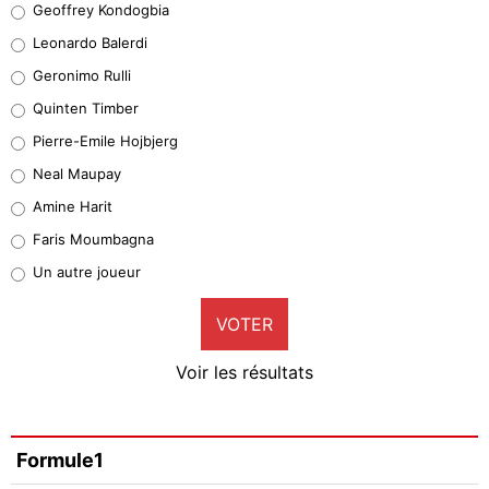
Geoffrey Kondogbia
38%
Leonardo Balerdi
Leonardo Balerdi
Geronimo Rulli
32%
Quinten Timber
Geronimo Rulli
Pierre-Emile Hojbjerg
5%
Neal Maupay
Quinten Timber
Amine Harit
1%
Faris Moumbagna
Pierre-Emile Hojbjerg
Un autre joueur
9%
VOTER
Neal Maupay
4%
Voir les résultats
Amine Harit
3%
Faris Moumbagna
Formule1
4%