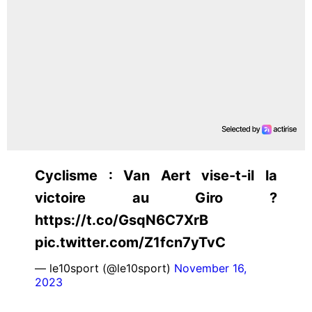
Cyclisme : Van Aert vise-t-il la
victoire au Giro ?
https://t.co/GsqN6C7XrB
pic.twitter.com/Z1fcn7yTvC
— le10sport (@le10sport)
November 16,
2023