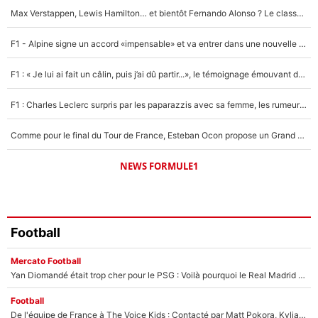
Max Verstappen, Lewis Hamilton… et bientôt Fernando Alonso ? Le classement des pilotes les mieux payés en Formule 1 risque de changer !
Un autre joueur
5%
F1 - Alpine signe un accord «impensable» et va entrer dans une nouvelle dimension : Grande nouvelle pour Pierre Gasly !
1667 personnes ont participé aux votes.
F1 : « Je lui ai fait un câlin, puis j’ai dû partir...», le témoignage émouvant de Max Verstappen sur sa fille
F1 : Charles Leclerc surpris par les paparazzis avec sa femme, les rumeurs étaient vraies !
Comme pour le final du Tour de France, Esteban Ocon propose un Grand Prix de Formule 1 à Paris : «Autour de l’Arc de Triomphe, ce serait génial» !
NEWS FORMULE1
Football
Mercato Football
Yan Diomandé était trop cher pour le PSG : Voilà pourquoi le Real Madrid a accepté de payer la somme record de 140M€ pour boucler son transfert !
Football
De l'équipe de France à The Voice Kids : Contacté par Matt Pokora, Kylian Mbappé a accepté de jouer un rôle inédit sur TF1 !