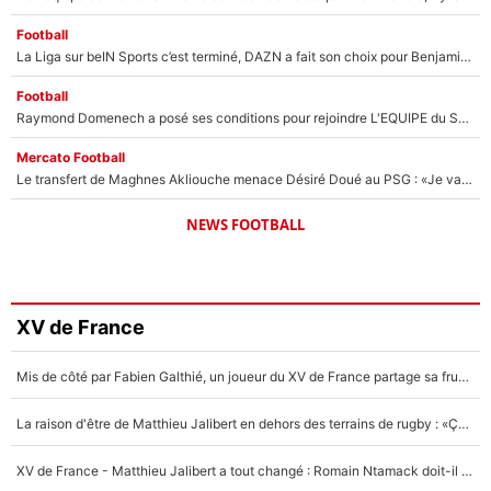
Football
La Liga sur beIN Sports c’est terminé, DAZN a fait son choix pour Benjamin Da Silva et Omar Da Fonseca !
Football
Raymond Domenech a posé ses conditions pour rejoindre L'EQUIPE du Soir : Il refuse de faire l'émission avec un autre chroniqueur !
Mercato Football
Le transfert de Maghnes Akliouche menace Désiré Doué au PSG : «Je valide à 200%»
NEWS FOOTBALL
XV de France
Mis de côté par Fabien Galthié, un joueur du XV de France partage sa frustration : «ils ne me l’ont pas dit tout de suite»
La raison d'être de Matthieu Jalibert en dehors des terrains de rugby : «Ça m'atteint autant que si tu touches à un membre de ma famille»
XV de France - Matthieu Jalibert a tout changé : Romain Ntamack doit-il s’inquiéter pour sa place à un an de la Coupe du monde ?