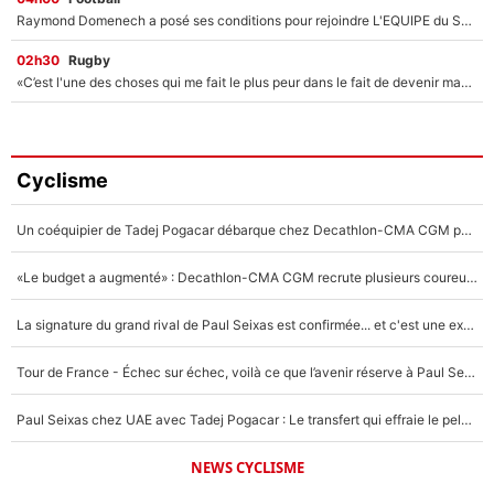
Raymond Domenech a posé ses conditions pour rejoindre L'EQUIPE du Soir : Il refuse de faire l'émission avec un autre chroniqueur !
02h30
Rugby
«C’est l'une des choses qui me fait le plus peur dans le fait de devenir maman» : En couple avec Antoine Dupont, Iris Mittenaere s'inquiète déjà pour ses futurs enfants !
Cyclisme
Un coéquipier de Tadej Pogacar débarque chez Decathlon-CMA CGM pour épauler Paul Seixas : «Mes meilleures années sont à venir»
«Le budget a augmenté» : Decathlon-CMA CGM recrute plusieurs coureurs pour offrir à Paul Seixas une équipe pour gagner le Tour de France 2027
La signature du grand rival de Paul Seixas est confirmée... et c'est une excellente nouvelle pour l'équipe Decathlon-CMA CGM !
Tour de France - Échec sur échec, voilà ce que l’avenir réserve à Paul Seixas : «Tant qu’il y aura un Pogacar comme celui-là...»
Paul Seixas chez UAE avec Tadej Pogacar : Le transfert qui effraie le peloton, «c’est la pire des choses qui puisse arriver»
NEWS CYCLISME