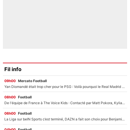
Fil info
09h00
Mercato Football
Yan Diomandé était trop cher pour le PSG : Voilà pourquoi le Real Madrid a accepté de payer la somme record de 140M€ pour boucler son transfert !
08h00
Football
De l'équipe de France à The Voice Kids : Contacté par Matt Pokora, Kylian Mbappé a accepté de jouer un rôle inédit sur TF1 !
06h00
Football
La Liga sur beIN Sports c’est terminé, DAZN a fait son choix pour Benjamin Da Silva et Omar Da Fonseca !
04h00
Football