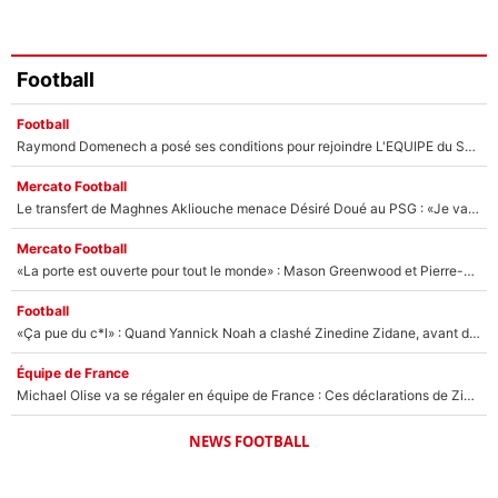
Football
Football
Raymond Domenech a posé ses conditions pour rejoindre L'EQUIPE du Soir : Il refuse de faire l'émission avec un autre chroniqueur !
Mercato Football
Le transfert de Maghnes Akliouche menace Désiré Doué au PSG : «Je valide à 200%»
Mercato Football
«La porte est ouverte pour tout le monde» : Mason Greenwood et Pierre-Emerick Aubameyang ont quitté l'OM, Amine Gouiri balance sur la suite du mercato et sur la réaction du vestiaire !
Football
«Ça pue du c*l» : Quand Yannick Noah a clashé Zinedine Zidane, avant de se faire recadrer par le nouveau sélectionneur de l'équipe de France !
Équipe de France
Michael Olise va se régaler en équipe de France : Ces déclarations de Zinedine Zidane qui prouvent qu'il va tout miser sur la star du Bayern Munich !
NEWS FOOTBALL