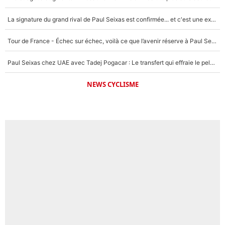
La signature du grand rival de Paul Seixas est confirmée... et c'est une excellente nouvelle pour l'équipe Decathlon-CMA CGM !
Tour de France - Échec sur échec, voilà ce que l’avenir réserve à Paul Seixas : «Tant qu’il y aura un Pogacar comme celui-là...»
Paul Seixas chez UAE avec Tadej Pogacar : Le transfert qui effraie le peloton, «c’est la pire des choses qui puisse arriver»
NEWS CYCLISME