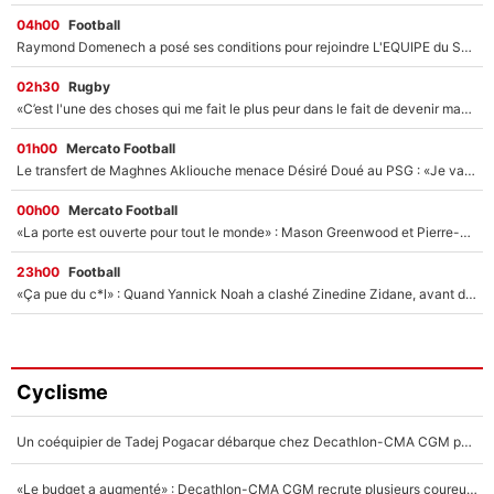
04h00
Football
Raymond Domenech a posé ses conditions pour rejoindre L'EQUIPE du Soir : Il refuse de faire l'émission avec un autre chroniqueur !
02h30
Rugby
«C’est l'une des choses qui me fait le plus peur dans le fait de devenir maman» : En couple avec Antoine Dupont, Iris Mittenaere s'inquiète déjà pour ses futurs enfants !
01h00
Mercato Football
Le transfert de Maghnes Akliouche menace Désiré Doué au PSG : «Je valide à 200%»
00h00
Mercato Football
«La porte est ouverte pour tout le monde» : Mason Greenwood et Pierre-Emerick Aubameyang ont quitté l'OM, Amine Gouiri balance sur la suite du mercato et sur la réaction du vestiaire !
23h00
Football
«Ça pue du c*l» : Quand Yannick Noah a clashé Zinedine Zidane, avant de se faire recadrer par le nouveau sélectionneur de l'équipe de France !
Cyclisme
Un coéquipier de Tadej Pogacar débarque chez Decathlon-CMA CGM pour épauler Paul Seixas : «Mes meilleures années sont à venir»
«Le budget a augmenté» : Decathlon-CMA CGM recrute plusieurs coureurs pour offrir à Paul Seixas une équipe pour gagner le Tour de France 2027