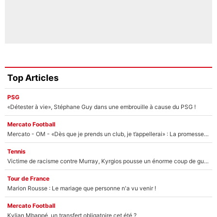
Top Articles
PSG
«Détester à vie», Stéphane Guy dans une embrouille à cause du PSG !
Mercato Football
Mercato - OM - «Dès que je prends un club, je t’appellerai» : La promesse de Marcelino au moment de claquer la porte
Tennis
Victime de racisme contre Murray, Kyrgios pousse un énorme coup de gueule !
Tour de France
Marion Rousse : Le mariage que personne n'a vu venir !
Mercato Football
Kylian Mbappé, un transfert obligatoire cet été ?