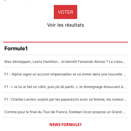
9%
VOTER
Neal Maupay
4%
Voir les résultats
Amine Harit
3%
Faris Moumbagna
Formule1
4%
Max Verstappen, Lewis Hamilton… et bientôt Fernando Alonso ? Le classement des pilotes les mieux payés en Formule 1 risque de changer !
Un autre joueur
5%
F1 - Alpine signe un accord «impensable» et va entrer dans une nouvelle dimension : Grande nouvelle pour Pierre Gasly !
1664 personnes ont participé aux votes.
F1 : « Je lui ai fait un câlin, puis j’ai dû partir...», le témoignage émouvant de Max Verstappen sur sa fille
F1 : Charles Leclerc surpris par les paparazzis avec sa femme, les rumeurs étaient vraies !
Comme pour le final du Tour de France, Esteban Ocon propose un Grand Prix de Formule 1 à Paris : «Autour de l’Arc de Triomphe, ce serait génial» !
NEWS FORMULE1