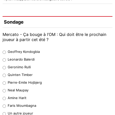
Sondage
Mercato - Ça bouge à l’OM : Qui doit être le prochain
joueur à partir cet été ?
Geoffrey Kondogbia
Geoffrey Kondogbia
38%
Leonardo Balerdi
Leonardo Balerdi
Geronimo Rulli
32%
Quinten Timber
Geronimo Rulli
Pierre-Emile Hojbjerg
5%
Neal Maupay
Quinten Timber
Amine Harit
1%
Faris Moumbagna
Pierre-Emile Hojbjerg
Un autre joueur