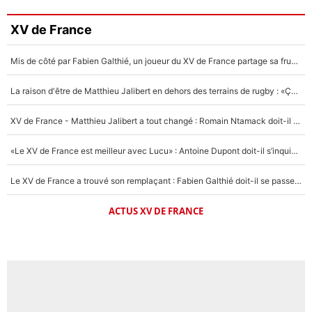
XV de France
Mis de côté par Fabien Galthié, un joueur du XV de France partage sa frustration : «ils ne me l’ont pas dit tout de suite»
La raison d'être de Matthieu Jalibert en dehors des terrains de rugby : «Ça m'atteint autant que si tu touches à un membre de ma famille»
XV de France - Matthieu Jalibert a tout changé : Romain Ntamack doit-il s’inquiéter pour sa place à un an de la Coupe du monde ?
«Le XV de France est meilleur avec Lucu» : Antoine Dupont doit-il s’inquiéter pour sa place ?
Le XV de France a trouvé son remplaçant : Fabien Galthié doit-il se passer d'Antoine Dupont ?
ACTUS XV DE FRANCE