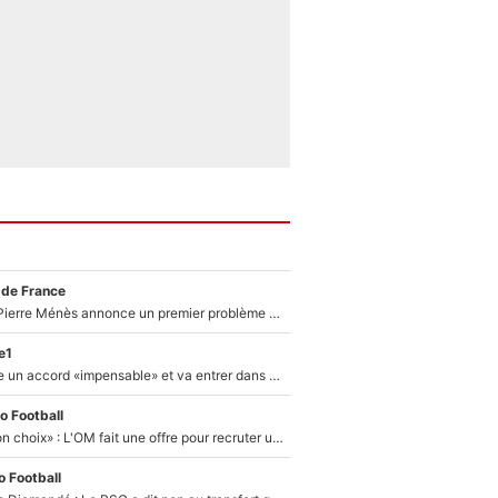
 de France
Michael Olise : Pierre Ménès annonce un premier problème pour Zinedine Zidane en équipe de France
e1
F1 - Alpine signe un accord «impensable» et va entrer dans une nouvelle dimension : Grande nouvelle pour Pierre Gasly !
o Football
«C’est un très bon choix» : L'OM fait une offre pour recruter un ancien joueur du PSG... et c'est validé dans l'After Foot !
 Football