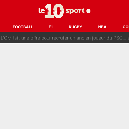
ès annonce un premier problème pour Zinedine Zidane en éq
 «impensable» et va entrer dans une nouvelle dimension : Gra
FOOTBALL
F1
RUGBY
NBA
CO
L'OM fait une offre pour recruter un ancien joueur du PSG... et
Le PSG a dit non au transfert qui bat tous les records sur 
e des ravages à Marseille : L’OM a placé 12 joueurs sur le marché des transferts… 