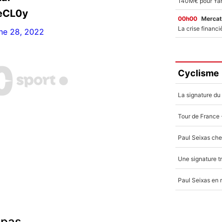
VeCL0y
00h00
Mercat
ne 28, 2022
Cyclisme
 pas