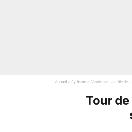
Accueil
Cyclisme
Alaphilippe, la drôle de s
Tour de 