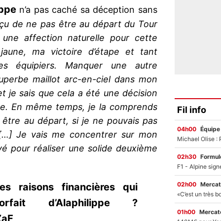
ippe
n’a pas caché sa déception sans
éçu de ne pas être au départ du Tour
 une affection naturelle pour cette
aune, ma victoire d’étape et tant
es équipiers. Manquer une autre
uperbe maillot arc-en-ciel dans mon
et je sais que cela a été une décision
uipe. En même temps, je la comprends
Fil info
 être au départ, si je ne pouvais pas
04h00
Équipe
 […] Je vais me concentrer sur mon
vé pour réaliser une solide deuxième
02h30
Formul
02h00
Mercat
s raisons financières qui
rfait d’Alaphilippe ?
01h00
Mercato
ZaF