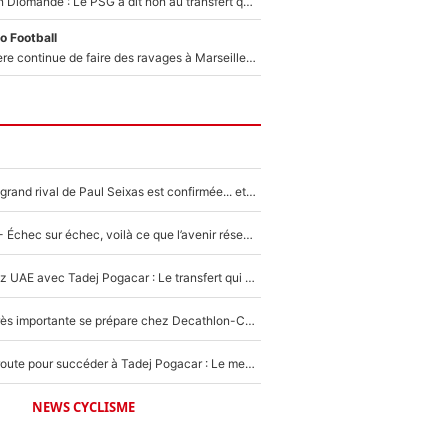
140M€ pour Yan Diomandé : Le PSG a dit non au transfert qui bat tous les records sur le mercato
o Football
La crise financière continue de faire des ravages à Marseille : L’OM a placé 12 joueurs sur le marché des transferts… et ça pourrait lui rapporter près de 100M€ !
La signature du grand rival de Paul Seixas est confirmée... et c'est une excellente nouvelle pour l'équipe Decathlon-CMA CGM !
Tour de France - Échec sur échec, voilà ce que l’avenir réserve à Paul Seixas : «Tant qu’il y aura un Pogacar comme celui-là...»
Paul Seixas chez UAE avec Tadej Pogacar : Le transfert qui effraie le peloton, «c’est la pire des choses qui puisse arriver»
Une signature très importante se prépare chez Decathlon-CMA CGM pour aider Paul Seixas à gagner le Tour de France 2027
Paul Seixas en route pour succéder à Tadej Pogacar : Le meilleur est annoncé pour l’avenir de la pépite française
NEWS CYCLISME