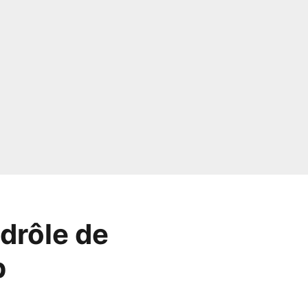
 drôle de
p