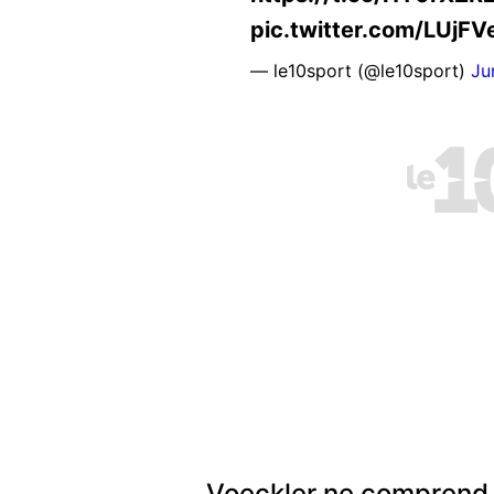
pic.twitter.com/LUjF
— le10sport (@le10sport)
Ju
Voeckler ne comprend