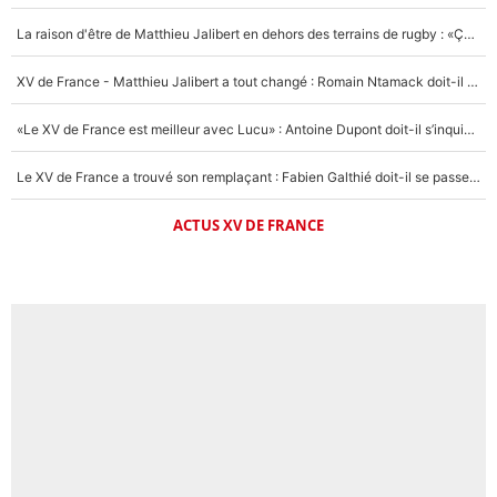
La raison d'être de Matthieu Jalibert en dehors des terrains de rugby : «Ça m'atteint autant que si tu touches à un membre de ma famille»
XV de France - Matthieu Jalibert a tout changé : Romain Ntamack doit-il s’inquiéter pour sa place à un an de la Coupe du monde ?
«Le XV de France est meilleur avec Lucu» : Antoine Dupont doit-il s’inquiéter pour sa place ?
Le XV de France a trouvé son remplaçant : Fabien Galthié doit-il se passer d'Antoine Dupont ?
ACTUS XV DE FRANCE