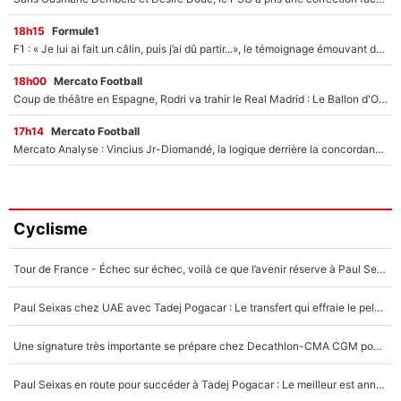
18h15
Formule1
F1 : « Je lui ai fait un câlin, puis j’ai dû partir...», le témoignage émouvant de Max Verstappen sur sa fille
18h00
Mercato Football
Coup de théâtre en Espagne, Rodri va trahir le Real Madrid : Le Ballon d'Or a choisi de signer au FC Barcelone !
17h14
Mercato Football
Mercato Analyse : Vincius Jr-Diomandé, la logique derrière la concordance des temps
Cyclisme
Tour de France - Échec sur échec, voilà ce que l’avenir réserve à Paul Seixas : «Tant qu’il y aura un Pogacar comme celui-là...»
Paul Seixas chez UAE avec Tadej Pogacar : Le transfert qui effraie le peloton, «c’est la pire des choses qui puisse arriver»
Une signature très importante se prépare chez Decathlon-CMA CGM pour aider Paul Seixas à gagner le Tour de France 2027
Paul Seixas en route pour succéder à Tadej Pogacar : Le meilleur est annoncé pour l’avenir de la pépite française