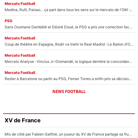
Mercato Football
Medina, Rulli, Paixao... ça part dans tous les sens sur le mercato de l'OM : Frank McCourt va enfin récupérer l'argent qu'il attend ?
PSG
Sans Ousmane Dembélé et Désiré Doué, le PSG a pris une correction face à Majorque : Luis Enrique attend avec impatience des renforts !
Mercato Football
Coup de théâtre en Espagne, Rodri va trahir le Real Madrid : Le Ballon d'Or a choisi de signer au FC Barcelone !
Mercato Football
Mercato Analyse : Vincius Jr-Diomandé, la logique derrière la concordance des temps
Mercato Football
Rester à Barcelone ou partir au PSG, Ferran Torres a enfin pris sa décision : La course contre la montre est lancée !
NEWS FOOTBALL
XV de France
Mis de côté par Fabien Galthié, un joueur du XV de France partage sa frustration : «ils ne me l’ont pas dit tout de suite»