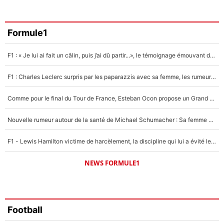
Amine Harit
3%
Faris Moumbagna
Formule1
5%
F1 : « Je lui ai fait un câlin, puis j’ai dû partir...», le témoignage émouvant de Max Verstappen sur sa fille
Un autre joueur
5%
F1 : Charles Leclerc surpris par les paparazzis avec sa femme, les rumeurs étaient vraies !
1519 personnes ont participé aux votes.
Comme pour le final du Tour de France, Esteban Ocon propose un Grand Prix de Formule 1 à Paris : «Autour de l’Arc de Triomphe, ce serait génial» !
Nouvelle rumeur autour de la santé de Michael Schumacher : Sa femme Corinna sort du silence
F1 - Lewis Hamilton victime de harcèlement, la discipline qui lui a évité le pire : «J'aurais probablement mal tourné»
NEWS FORMULE1
Football