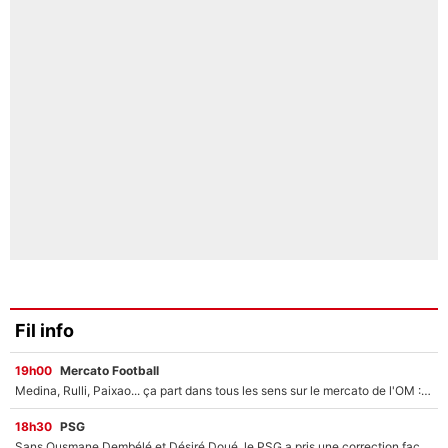
Fil info
19h00
Mercato Football
Medina, Rulli, Paixao... ça part dans tous les sens sur le mercato de l'OM : Frank McCourt va enfin récupérer l'argent qu'il attend ?
18h30
PSG
Sans Ousmane Dembélé et Désiré Doué, le PSG a pris une correction face à Majorque : Luis Enrique attend avec impatience des renforts !