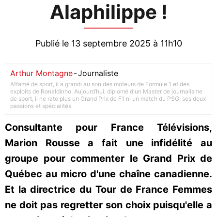
Alaphilippe !
Publié le 13 septembre 2025 à 11h10
Arthur Montagne
-
Journaliste
Affamé de sport, il a grandi au son des moteurs de Formule 1 et des
exploits de Ronaldinho. Aujourd’hui, diplomé d'un Master de journalisme
de sport, il ne rate plus un Grand Prix de F1 ni un match du PSG, ses deux
passions et spécialités
Consultante pour France Télévisions,
Marion Rousse a fait une infidélité au
groupe pour commenter le Grand Prix de
Québec au micro d'une chaîne canadienne.
Et la directrice du Tour de France Femmes
ne doit pas regretter son choix puisqu'elle a