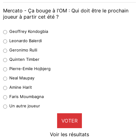
Mercato - Ça bouge à l’OM : Qui doit être le prochain
joueur à partir cet été ?
Geoffrey Kondogbia
Geoffrey Kondogbia
38%
Leonardo Balerdi
Leonardo Balerdi
Geronimo Rulli
32%
Quinten Timber
Geronimo Rulli
Pierre-Emile Hojbjerg
5%
Neal Maupay
Quinten Timber
Amine Harit
1%
Faris Moumbagna
Pierre-Emile Hojbjerg
Un autre joueur
9%
VOTER
Neal Maupay
4%
Voir les résultats