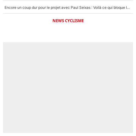
Encore un coup dur pour le projet avec Paul Seixas : Voilà ce qui bloque le transfert d’un coureur chez Decathlon-CMA CGM
NEWS CYCLISME