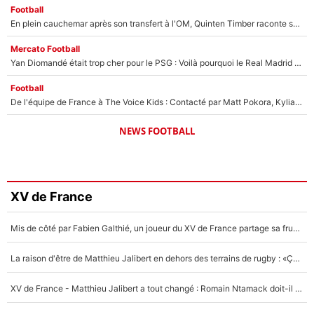
Football
En plein cauchemar après son transfert à l'OM, Quinten Timber raconte ses doutes après sa signature à Marseille
Mercato Football
Yan Diomandé était trop cher pour le PSG : Voilà pourquoi le Real Madrid a accepté de payer la somme record de 140M€ pour boucler son transfert !
Football
De l'équipe de France à The Voice Kids : Contacté par Matt Pokora, Kylian Mbappé a accepté de jouer un rôle inédit sur TF1 !
NEWS FOOTBALL
XV de France
Mis de côté par Fabien Galthié, un joueur du XV de France partage sa frustration : «ils ne me l’ont pas dit tout de suite»
La raison d'être de Matthieu Jalibert en dehors des terrains de rugby : «Ça m'atteint autant que si tu touches à un membre de ma famille»
XV de France - Matthieu Jalibert a tout changé : Romain Ntamack doit-il s’inquiéter pour sa place à un an de la Coupe du monde ?