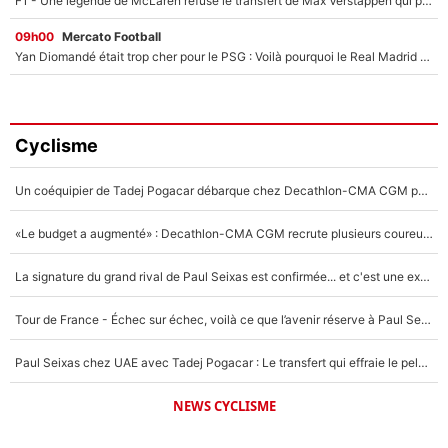
F1 - Une légende de McLaren refuse le transfert de Max Verstappen qui pourrait «faire des vagues» et plomber l'ambiance dans l'équipe
09h00
Mercato Football
Yan Diomandé était trop cher pour le PSG : Voilà pourquoi le Real Madrid a accepté de payer la somme record de 140M€ pour boucler son transfert !
Cyclisme
Un coéquipier de Tadej Pogacar débarque chez Decathlon-CMA CGM pour épauler Paul Seixas : «Mes meilleures années sont à venir»
«Le budget a augmenté» : Decathlon-CMA CGM recrute plusieurs coureurs pour offrir à Paul Seixas une équipe pour gagner le Tour de France 2027
La signature du grand rival de Paul Seixas est confirmée... et c'est une excellente nouvelle pour l'équipe Decathlon-CMA CGM !
Tour de France - Échec sur échec, voilà ce que l’avenir réserve à Paul Seixas : «Tant qu’il y aura un Pogacar comme celui-là...»
Paul Seixas chez UAE avec Tadej Pogacar : Le transfert qui effraie le peloton, «c’est la pire des choses qui puisse arriver»
NEWS CYCLISME