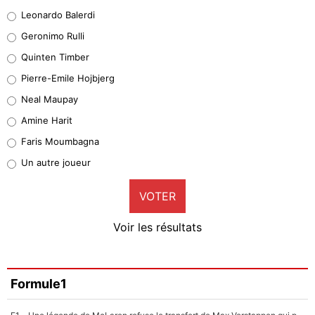
38%
Leonardo Balerdi
Leonardo Balerdi
Geronimo Rulli
32%
Quinten Timber
Geronimo Rulli
Pierre-Emile Hojbjerg
5%
Neal Maupay
Quinten Timber
Amine Harit
1%
Faris Moumbagna
Pierre-Emile Hojbjerg
Un autre joueur
9%
VOTER
Neal Maupay
4%
Voir les résultats
Amine Harit
3%
Faris Moumbagna
Formule1
4%