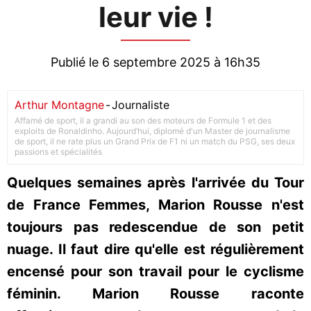
leur vie !
Publié le 6 septembre 2025 à 16h35
Arthur Montagne
-
Journaliste
Affamé de sport, il a grandi au son des moteurs de Formule 1 et des
exploits de Ronaldinho. Aujourd’hui, diplomé d'un Master de journalisme
de sport, il ne rate plus un Grand Prix de F1 ni un match du PSG, ses deux
passions et spécialités
Quelques semaines après l'arrivée du Tour
de France Femmes, Marion Rousse n'est
toujours pas redescendue de son petit
nuage. Il faut dire qu'elle est régulièrement
encensé pour son travail pour le cyclisme
féminin. Marion Rousse raconte