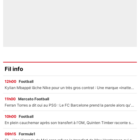
Fil info
12h00
Football
Kylian Mbappé lâche Nike pour un très gros contrat : Une marque «inattendue» va frapper très fort
11h00
Mercato Football
Ferran Torres a dit oui au PSG : Le FC Barcelone prend la parole alors qu'un transfert de l'attaquant espagnol prend forme
10h00
Football
En plein cauchemar après son transfert à l'OM, Quinten Timber raconte ses doutes après sa signature à Marseille
09h15
Formule1