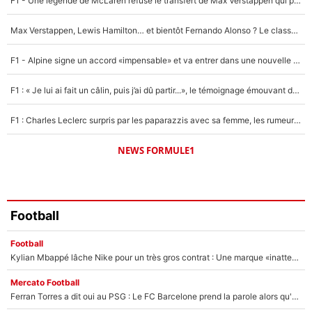
F1 - Une légende de McLaren refuse le transfert de Max Verstappen qui pourrait «faire des vagues» et plomber l'ambiance dans l'équipe
Un autre joueur
5%
Max Verstappen, Lewis Hamilton… et bientôt Fernando Alonso ? Le classement des pilotes les mieux payés en Formule 1 risque de changer !
1676 personnes ont participé aux votes.
F1 - Alpine signe un accord «impensable» et va entrer dans une nouvelle dimension : Grande nouvelle pour Pierre Gasly !
F1 : « Je lui ai fait un câlin, puis j’ai dû partir...», le témoignage émouvant de Max Verstappen sur sa fille
F1 : Charles Leclerc surpris par les paparazzis avec sa femme, les rumeurs étaient vraies !
NEWS FORMULE1
Football
Football
Kylian Mbappé lâche Nike pour un très gros contrat : Une marque «inattendue» va frapper très fort
Mercato Football
Ferran Torres a dit oui au PSG : Le FC Barcelone prend la parole alors qu'un transfert de l'attaquant espagnol prend forme