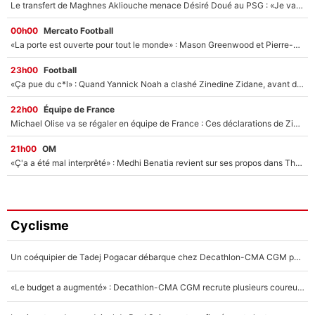
Le transfert de Maghnes Akliouche menace Désiré Doué au PSG : «Je valide à 200%»
00h00
Mercato Football
«La porte est ouverte pour tout le monde» : Mason Greenwood et Pierre-Emerick Aubameyang ont quitté l'OM, Amine Gouiri balance sur la suite du mercato et sur la réaction du vestiaire !
23h00
Football
«Ça pue du c*l» : Quand Yannick Noah a clashé Zinedine Zidane, avant de se faire recadrer par le nouveau sélectionneur de l'équipe de France !
22h00
Équipe de France
Michael Olise va se régaler en équipe de France : Ces déclarations de Zinedine Zidane qui prouvent qu'il va tout miser sur la star du Bayern Munich !
21h00
OM
«Ç'a a été mal interprêté» : Medhi Benatia revient sur ses propos dans The Bridge et précise ses conditions pour rejoindre le PSG !
Cyclisme
Un coéquipier de Tadej Pogacar débarque chez Decathlon-CMA CGM pour épauler Paul Seixas : «Mes meilleures années sont à venir»
«Le budget a augmenté» : Decathlon-CMA CGM recrute plusieurs coureurs pour offrir à Paul Seixas une équipe pour gagner le Tour de France 2027