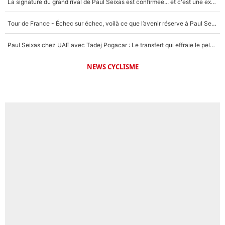
La signature du grand rival de Paul Seixas est confirmée... et c'est une excellente nouvelle pour l'équipe Decathlon-CMA CGM !
Tour de France - Échec sur échec, voilà ce que l’avenir réserve à Paul Seixas : «Tant qu’il y aura un Pogacar comme celui-là...»
Paul Seixas chez UAE avec Tadej Pogacar : Le transfert qui effraie le peloton, «c’est la pire des choses qui puisse arriver»
NEWS CYCLISME