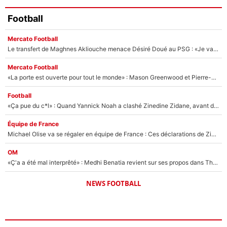
Football
Mercato Football
Le transfert de Maghnes Akliouche menace Désiré Doué au PSG : «Je valide à 200%»
Mercato Football
«La porte est ouverte pour tout le monde» : Mason Greenwood et Pierre-Emerick Aubameyang ont quitté l'OM, Amine Gouiri balance sur la suite du mercato et sur la réaction du vestiaire !
Football
«Ça pue du c*l» : Quand Yannick Noah a clashé Zinedine Zidane, avant de se faire recadrer par le nouveau sélectionneur de l'équipe de France !
Équipe de France
Michael Olise va se régaler en équipe de France : Ces déclarations de Zinedine Zidane qui prouvent qu'il va tout miser sur la star du Bayern Munich !
OM
«Ç'a a été mal interprêté» : Medhi Benatia revient sur ses propos dans The Bridge et précise ses conditions pour rejoindre le PSG !
NEWS FOOTBALL