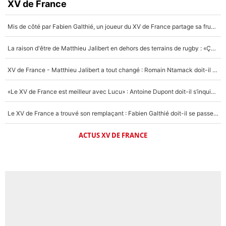
XV de France
Mis de côté par Fabien Galthié, un joueur du XV de France partage sa frustration : «ils ne me l’ont pas dit tout de suite»
La raison d'être de Matthieu Jalibert en dehors des terrains de rugby : «Ça m'atteint autant que si tu touches à un membre de ma famille»
XV de France - Matthieu Jalibert a tout changé : Romain Ntamack doit-il s’inquiéter pour sa place à un an de la Coupe du monde ?
«Le XV de France est meilleur avec Lucu» : Antoine Dupont doit-il s’inquiéter pour sa place ?
Le XV de France a trouvé son remplaçant : Fabien Galthié doit-il se passer d'Antoine Dupont ?
ACTUS XV DE FRANCE