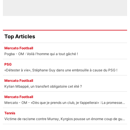
Top Articles
Mercato Football
Pogba - OM : Voilà l'homme qui a tout gâché !
PSG
«Détester à vie», Stéphane Guy dans une embrouille à cause du PSG !
Mercato Football
Kylian Mbappé, un transfert obligatoire cet été ?
Mercato Football
Mercato - OM - «Dès que je prends un club, je t’appellerai» : La promesse de Marcelino au moment de claquer la porte
Tennis
Victime de racisme contre Murray, Kyrgios pousse un énorme coup de gueule !