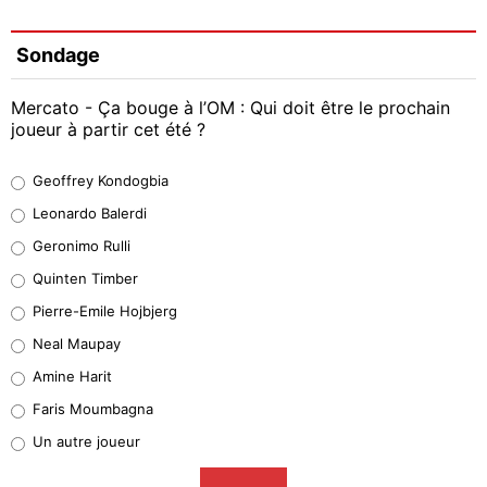
Sondage
Mercato - Ça bouge à l’OM : Qui doit être le prochain
joueur à partir cet été ?
Geoffrey Kondogbia
Geoffrey Kondogbia
38%
Leonardo Balerdi
Leonardo Balerdi
Geronimo Rulli
32%
Quinten Timber
Geronimo Rulli
Pierre-Emile Hojbjerg
5%
Neal Maupay
Quinten Timber
Amine Harit
1%
Faris Moumbagna
Pierre-Emile Hojbjerg
Un autre joueur
9%