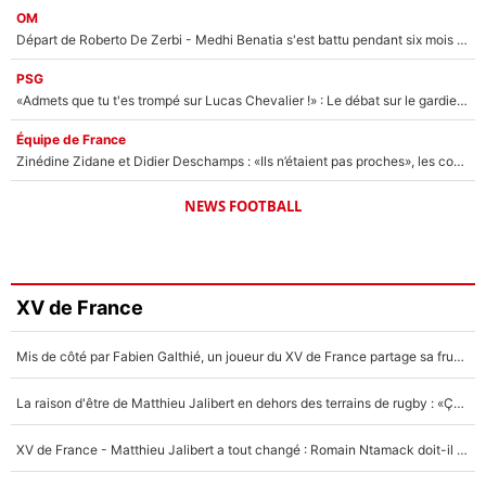
OM
Départ de Roberto De Zerbi - Medhi Benatia s'est battu pendant six mois pour le retenir à l'OM, le PSG a été le naufrage de trop : «Je pars avec toi»
PSG
«Admets que tu t'es trompé sur Lucas Chevalier !» : Le débat sur le gardien du PSG vire au clash à l'After Foot
Équipe de France
Zinédine Zidane et Didier Deschamps : «Ils n’étaient pas proches», les confidences d’un membre de l’équipe de France 1998 sur leur relation spéciale
NEWS FOOTBALL
XV de France
Mis de côté par Fabien Galthié, un joueur du XV de France partage sa frustration : «ils ne me l’ont pas dit tout de suite»
La raison d'être de Matthieu Jalibert en dehors des terrains de rugby : «Ça m'atteint autant que si tu touches à un membre de ma famille»
XV de France - Matthieu Jalibert a tout changé : Romain Ntamack doit-il s’inquiéter pour sa place à un an de la Coupe du monde ?