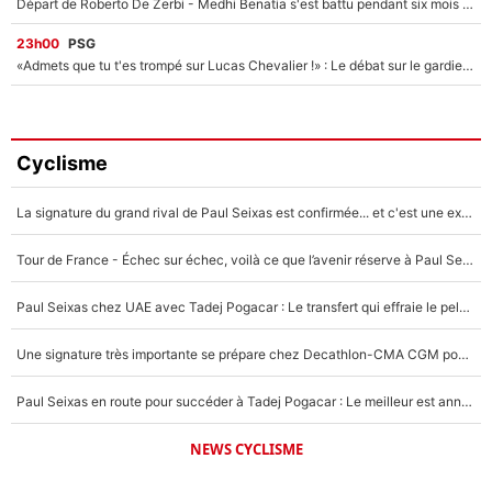
Départ de Roberto De Zerbi - Medhi Benatia s'est battu pendant six mois pour le retenir à l'OM, le PSG a été le naufrage de trop : «Je pars avec toi»
23h00
PSG
«Admets que tu t'es trompé sur Lucas Chevalier !» : Le débat sur le gardien du PSG vire au clash à l'After Foot
Cyclisme
La signature du grand rival de Paul Seixas est confirmée... et c'est une excellente nouvelle pour l'équipe Decathlon-CMA CGM !
Tour de France - Échec sur échec, voilà ce que l’avenir réserve à Paul Seixas : «Tant qu’il y aura un Pogacar comme celui-là...»
Paul Seixas chez UAE avec Tadej Pogacar : Le transfert qui effraie le peloton, «c’est la pire des choses qui puisse arriver»
Une signature très importante se prépare chez Decathlon-CMA CGM pour aider Paul Seixas à gagner le Tour de France 2027
Paul Seixas en route pour succéder à Tadej Pogacar : Le meilleur est annoncé pour l’avenir de la pépite française
NEWS CYCLISME