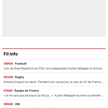
Fil info
04h00
Football
Loin du Real Madrid et du PSG, les inséparables Kylian Mbappé et Achraf Hakimi changent d'équipe le temps d'une journée !
02h30
Rugby
Antoine Dupont en deuil : Pendant ses vacances, la star du XV de France a perdu sa grand-mère
01h00
Équipe de France
«Je ne sais pas pourquoi j’ai dit ça...» : Kylian Mbappé raconte sa première rencontre avec Zinédine Zidane (et c’est très drôle)
00h00
OM