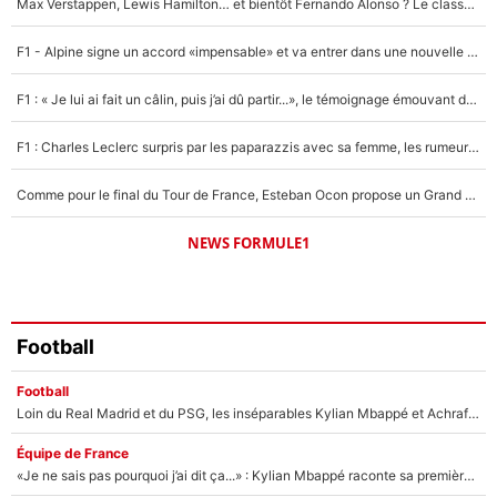
Max Verstappen, Lewis Hamilton… et bientôt Fernando Alonso ? Le classement des pilotes les mieux payés en Formule 1 risque de changer !
Un autre joueur
5%
F1 - Alpine signe un accord «impensable» et va entrer dans une nouvelle dimension : Grande nouvelle pour Pierre Gasly !
1620 personnes ont participé aux votes.
F1 : « Je lui ai fait un câlin, puis j’ai dû partir...», le témoignage émouvant de Max Verstappen sur sa fille
F1 : Charles Leclerc surpris par les paparazzis avec sa femme, les rumeurs étaient vraies !
Comme pour le final du Tour de France, Esteban Ocon propose un Grand Prix de Formule 1 à Paris : «Autour de l’Arc de Triomphe, ce serait génial» !
NEWS FORMULE1
Football
Football
Loin du Real Madrid et du PSG, les inséparables Kylian Mbappé et Achraf Hakimi changent d'équipe le temps d'une journée !
Équipe de France
«Je ne sais pas pourquoi j’ai dit ça...» : Kylian Mbappé raconte sa première rencontre avec Zinédine Zidane (et c’est très drôle)