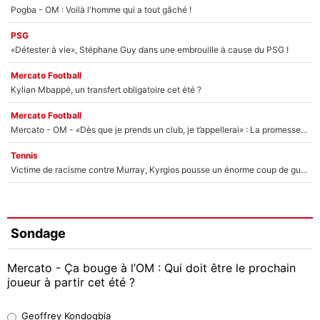
Pogba - OM : Voilà l'homme qui a tout gâché !
PSG
«Détester à vie», Stéphane Guy dans une embrouille à cause du PSG !
Mercato Football
Kylian Mbappé, un transfert obligatoire cet été ?
Mercato Football
Mercato - OM - «Dès que je prends un club, je t’appellerai» : La promesse de Marcelino au moment de claquer la porte
Tennis
Victime de racisme contre Murray, Kyrgios pousse un énorme coup de gueule !
Sondage
Mercato - Ça bouge à l’OM : Qui doit être le prochain
joueur à partir cet été ?
Geoffrey Kondogbia
Geoffrey Kondogbia