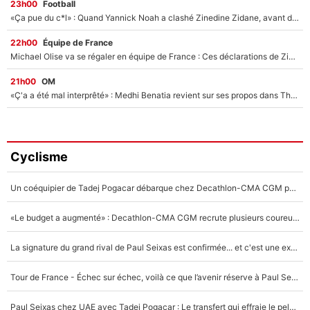
23h00
Football
«Ça pue du c*l» : Quand Yannick Noah a clashé Zinedine Zidane, avant de se faire recadrer par le nouveau sélectionneur de l'équipe de France !
22h00
Équipe de France
Michael Olise va se régaler en équipe de France : Ces déclarations de Zinedine Zidane qui prouvent qu'il va tout miser sur la star du Bayern Munich !
21h00
OM
«Ç'a a été mal interprêté» : Medhi Benatia revient sur ses propos dans The Bridge et précise ses conditions pour rejoindre le PSG !
Cyclisme
Un coéquipier de Tadej Pogacar débarque chez Decathlon-CMA CGM pour épauler Paul Seixas : «Mes meilleures années sont à venir»
«Le budget a augmenté» : Decathlon-CMA CGM recrute plusieurs coureurs pour offrir à Paul Seixas une équipe pour gagner le Tour de France 2027
La signature du grand rival de Paul Seixas est confirmée... et c'est une excellente nouvelle pour l'équipe Decathlon-CMA CGM !
Tour de France - Échec sur échec, voilà ce que l’avenir réserve à Paul Seixas : «Tant qu’il y aura un Pogacar comme celui-là...»
Paul Seixas chez UAE avec Tadej Pogacar : Le transfert qui effraie le peloton, «c’est la pire des choses qui puisse arriver»