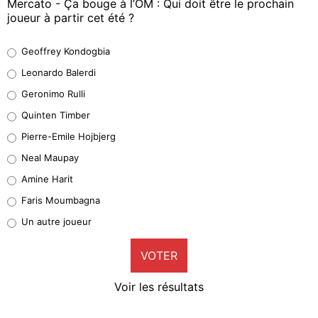
Mercato - Ça bouge à l’OM : Qui doit être le prochain
joueur à partir cet été ?
Geoffrey Kondogbia
Geoffrey Kondogbia
38%
Leonardo Balerdi
Leonardo Balerdi
Geronimo Rulli
32%
Quinten Timber
Geronimo Rulli
Pierre-Emile Hojbjerg
5%
Neal Maupay
Quinten Timber
Amine Harit
1%
Faris Moumbagna
Pierre-Emile Hojbjerg
Un autre joueur
9%
VOTER
Neal Maupay
4%
Voir les résultats
Amine Harit
3%