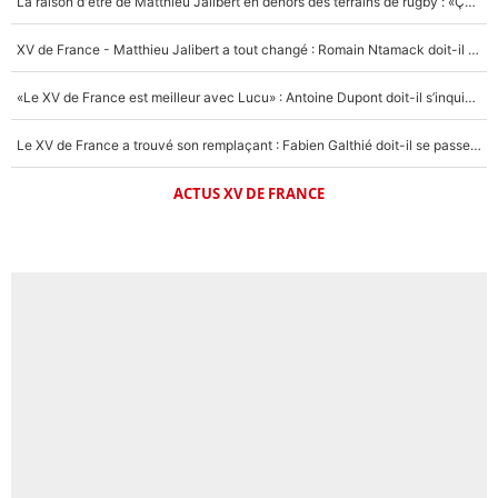
La raison d'être de Matthieu Jalibert en dehors des terrains de rugby : «Ça m'atteint autant que si tu touches à un membre de ma famille»
XV de France - Matthieu Jalibert a tout changé : Romain Ntamack doit-il s’inquiéter pour sa place à un an de la Coupe du monde ?
«Le XV de France est meilleur avec Lucu» : Antoine Dupont doit-il s’inquiéter pour sa place ?
Le XV de France a trouvé son remplaçant : Fabien Galthié doit-il se passer d'Antoine Dupont ?
ACTUS XV DE FRANCE