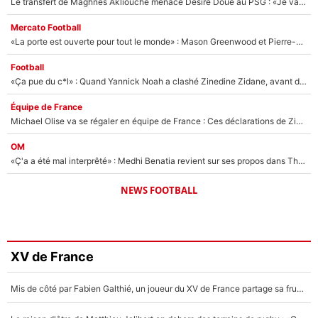
Le transfert de Maghnes Akliouche menace Désiré Doué au PSG : «Je valide à 200%»
Mercato Football
«La porte est ouverte pour tout le monde» : Mason Greenwood et Pierre-Emerick Aubameyang ont quitté l'OM, Amine Gouiri balance sur la suite du mercato et sur la réaction du vestiaire !
Football
«Ça pue du c*l» : Quand Yannick Noah a clashé Zinedine Zidane, avant de se faire recadrer par le nouveau sélectionneur de l'équipe de France !
Équipe de France
Michael Olise va se régaler en équipe de France : Ces déclarations de Zinedine Zidane qui prouvent qu'il va tout miser sur la star du Bayern Munich !
OM
«Ç'a a été mal interprêté» : Medhi Benatia revient sur ses propos dans The Bridge et précise ses conditions pour rejoindre le PSG !
NEWS FOOTBALL
XV de France
Mis de côté par Fabien Galthié, un joueur du XV de France partage sa frustration : «ils ne me l’ont pas dit tout de suite»