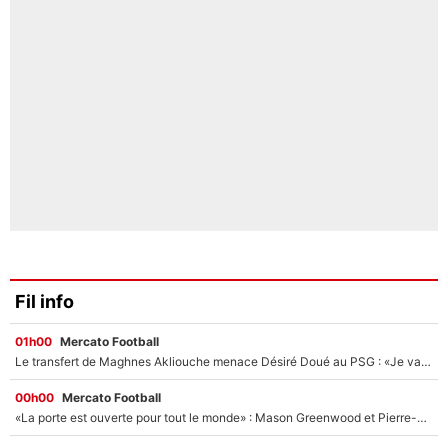
Fil info
01h00
Mercato Football
Le transfert de Maghnes Akliouche menace Désiré Doué au PSG : «Je valide à 200%»
00h00
Mercato Football
«La porte est ouverte pour tout le monde» : Mason Greenwood et Pierre-Emerick Aubameyang ont quitté l'OM, Amine Gouiri balance sur la suite du mercato et sur la réaction du vestiaire !