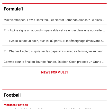
Faris Moumbagna
Formule1
4%
Max Verstappen, Lewis Hamilton… et bientôt Fernando Alonso ? Le classement des pilotes les mieux payés en Formule 1 risque de changer !
Un autre joueur
5%
F1 - Alpine signe un accord «impensable» et va entrer dans une nouvelle dimension : Grande nouvelle pour Pierre Gasly !
1664 personnes ont participé aux votes.
F1 : « Je lui ai fait un câlin, puis j’ai dû partir...», le témoignage émouvant de Max Verstappen sur sa fille
F1 : Charles Leclerc surpris par les paparazzis avec sa femme, les rumeurs étaient vraies !
Comme pour le final du Tour de France, Esteban Ocon propose un Grand Prix de Formule 1 à Paris : «Autour de l’Arc de Triomphe, ce serait génial» !
NEWS FORMULE1
Football
Mercato Football