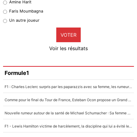
Amine Harit
1%
Faris Moumbagna
Pierre-Emile Hojbjerg
Un autre joueur
9%
VOTER
Neal Maupay
4%
Voir les résultats
Amine Harit
3%
Faris Moumbagna
Formule1
5%
F1 : Charles Leclerc surpris par les paparazzis avec sa femme, les rumeurs étaient vraies !
Un autre joueur
5%
Comme pour le final du Tour de France, Esteban Ocon propose un Grand Prix de Formule 1 à Paris : «Autour de l’Arc de Triomphe, ce serait génial» !
1509 personnes ont participé aux votes.
Nouvelle rumeur autour de la santé de Michael Schumacher : Sa femme Corinna sort du silence
F1 - Lewis Hamilton victime de harcèlement, la discipline qui lui a évité le pire : «J'aurais probablement mal tourné»