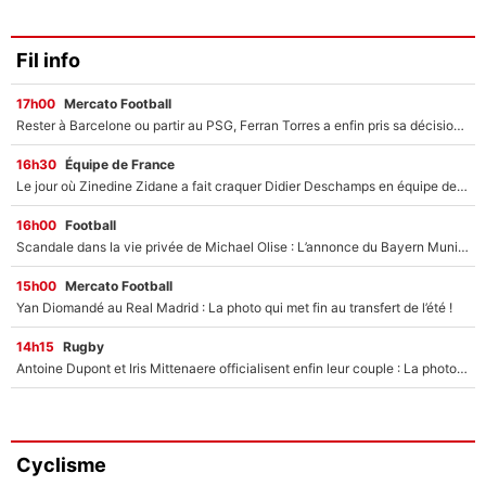
Fil info
17h00
Mercato Football
Rester à Barcelone ou partir au PSG, Ferran Torres a enfin pris sa décision : La course contre la montre est lancée !
16h30
Équipe de France
Le jour où Zinedine Zidane a fait craquer Didier Deschamps en équipe de France : «Je m’en suis voulu», l’ancien sélectionneur a regretté son geste !
16h00
Football
Scandale dans la vie privée de Michael Olise : L’annonce du Bayern Munich sur son enfant caché
15h00
Mercato Football
Yan Diomandé au Real Madrid : La photo qui met fin au transfert de l’été !
14h15
Rugby
Antoine Dupont et Iris Mittenaere officialisent enfin leur couple : La photo qui enflamme les réseaux sociaux
Cyclisme