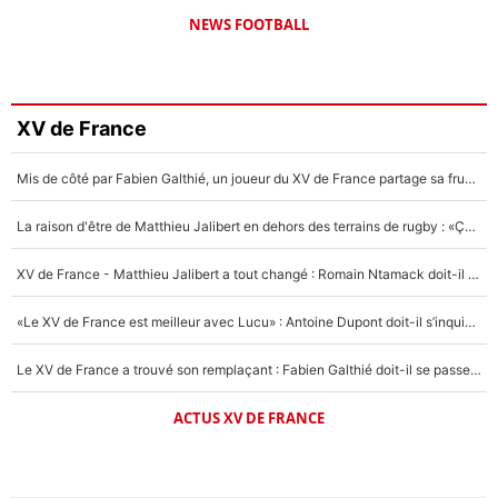
NEWS FOOTBALL
XV de France
Mis de côté par Fabien Galthié, un joueur du XV de France partage sa frustration : «ils ne me l’ont pas dit tout de suite»
La raison d'être de Matthieu Jalibert en dehors des terrains de rugby : «Ça m'atteint autant que si tu touches à un membre de ma famille»
XV de France - Matthieu Jalibert a tout changé : Romain Ntamack doit-il s’inquiéter pour sa place à un an de la Coupe du monde ?
«Le XV de France est meilleur avec Lucu» : Antoine Dupont doit-il s’inquiéter pour sa place ?
Le XV de France a trouvé son remplaçant : Fabien Galthié doit-il se passer d'Antoine Dupont ?
ACTUS XV DE FRANCE