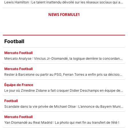
Lewis Hamilton : Le talent inattendu dévoilé sur les réseaux sociaux qui a impressionné Kim Kardashian pendant leurs vacances en amoureux !
NEWS FORMULE1
Football
Mercato Football
Mercato Analyse : Vincius Jr-Diomandé, la logique derrière la concordance des temps
Mercato Football
Rester à Barcelone ou partir au PSG, Ferran Torres a enfin pris sa décision : La course contre la montre est lancée !
Équipe de France
Le jour où Zinedine Zidane a fait craquer Didier Deschamps en équipe de France : «Je m’en suis voulu», l’ancien sélectionneur a regretté son geste !
Football
Scandale dans la vie privée de Michael Olise : L’annonce du Bayern Munich sur son enfant caché
Mercato Football
Yan Diomandé au Real Madrid : La photo qui met fin au transfert de l’été !