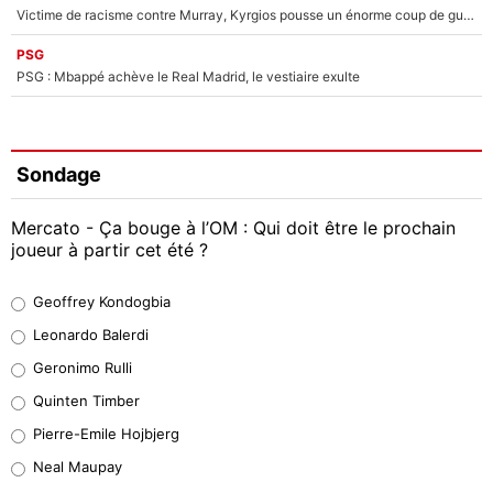
Victime de racisme contre Murray, Kyrgios pousse un énorme coup de gueule !
PSG
PSG : Mbappé achève le Real Madrid, le vestiaire exulte
Sondage
Mercato - Ça bouge à l’OM : Qui doit être le prochain
joueur à partir cet été ?
Geoffrey Kondogbia
Geoffrey Kondogbia
38%
Leonardo Balerdi
Leonardo Balerdi
Geronimo Rulli
32%
Quinten Timber
Geronimo Rulli
Pierre-Emile Hojbjerg
5%
Neal Maupay
Quinten Timber