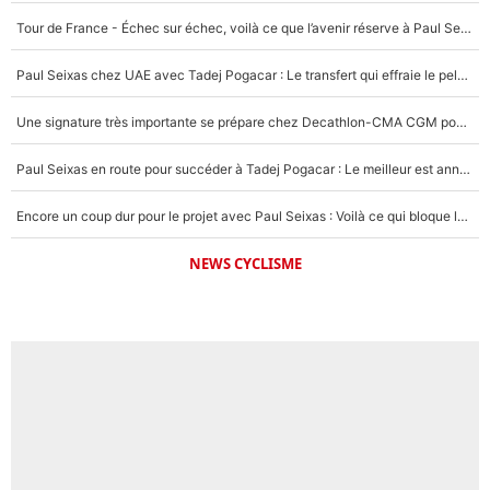
Tour de France - Échec sur échec, voilà ce que l’avenir réserve à Paul Seixas : «Tant qu’il y aura un Pogacar comme celui-là...»
Paul Seixas chez UAE avec Tadej Pogacar : Le transfert qui effraie le peloton, «c’est la pire des choses qui puisse arriver»
Une signature très importante se prépare chez Decathlon-CMA CGM pour aider Paul Seixas à gagner le Tour de France 2027
Paul Seixas en route pour succéder à Tadej Pogacar : Le meilleur est annoncé pour l’avenir de la pépite française
Encore un coup dur pour le projet avec Paul Seixas : Voilà ce qui bloque le transfert d’un coureur chez Decathlon-CMA CGM
NEWS CYCLISME