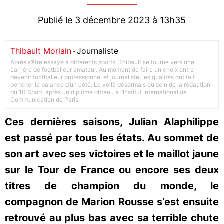
Publié le 3 décembre 2023 à 13h35
Thibault Morlain
-
Journaliste
Après s’être essayé à différents sports, Thibault se tourne vers une
carrière de footballeur amateur. Au moment de faire un choix entre
devenir footballeur professionnel et journaliste, les qualités ont fait
pencher la balance d’un côté. Le voilà désormais au sein de la rédaction
du 10 Sport, après un diplôme obtenu à l’Institut International de
Communication de Paris.
Ces dernières saisons, Julian Alaphilippe
est passé par tous les états. Au sommet de
son art avec ses victoires et le maillot jaune
sur le Tour de France ou encore ses deux
titres de champion du monde, le
compagnon de Marion Rousse s’est ensuite
retrouvé au plus bas avec sa terrible chute