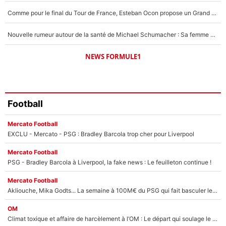
Comme pour le final du Tour de France, Esteban Ocon propose un Grand Prix de Formule 1 à Paris : «Autour de l’Arc de Triomphe, ce serait génial» !
Nouvelle rumeur autour de la santé de Michael Schumacher : Sa femme Corinna sort du silence
NEWS FORMULE1
Football
Mercato Football
EXCLU - Mercato - PSG : Bradley Barcola trop cher pour Liverpool
Mercato Football
PSG - Bradley Barcola à Liverpool, la fake news : Le feuilleton continue !
Mercato Football
Akliouche, Mika Godts... La semaine à 100M€ du PSG qui fait basculer le mercato du PSG !
OM
Climat toxique et affaire de harcèlement à l’OM : Le départ qui soulage le vestiaire de Bruno Genesio