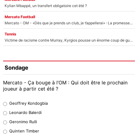
Kylian Mbappé, un transfert obligatoire cet été ?
Mercato Football
Mercato - OM - «Dès que je prends un club, je t’appellerai» : La promesse de Marcelino au moment de claquer la porte
Tennis
Victime de racisme contre Murray, Kyrgios pousse un énorme coup de gueule !
Sondage
Mercato - Ça bouge à l’OM : Qui doit être le prochain
joueur à partir cet été ?
Geoffrey Kondogbia
Geoffrey Kondogbia
38%
Leonardo Balerdi
Leonardo Balerdi
Geronimo Rulli
32%
Quinten Timber
Geronimo Rulli