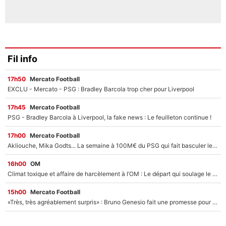
Fil info
17h50
Mercato Football
EXCLU - Mercato - PSG : Bradley Barcola trop cher pour Liverpool
17h45
Mercato Football
PSG - Bradley Barcola à Liverpool, la fake news : Le feuilleton continue !
17h00
Mercato Football
Akliouche, Mika Godts... La semaine à 100M€ du PSG qui fait basculer le mercato du PSG !
16h00
OM
Climat toxique et affaire de harcèlement à l’OM : Le départ qui soulage le vestiaire de Bruno Genesio
15h00
Mercato Football
«Très, très agréablement surpris» : Bruno Genesio fait une promesse pour la suite du mercato de l’OM et rassure les supporters