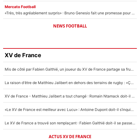
Mercato Football
«Très, très agréablement surpris» : Bruno Genesio fait une promesse pour la suite du mercato de l’OM et rassure les supporters
NEWS FOOTBALL
XV de France
Mis de côté par Fabien Galthié, un joueur du XV de France partage sa frustration : «ils ne me l’ont pas dit tout de suite»
La raison d'être de Matthieu Jalibert en dehors des terrains de rugby : «Ça m'atteint autant que si tu touches à un membre de ma famille»
XV de France - Matthieu Jalibert a tout changé : Romain Ntamack doit-il s’inquiéter pour sa place à un an de la Coupe du monde ?
«Le XV de France est meilleur avec Lucu» : Antoine Dupont doit-il s’inquiéter pour sa place ?
Le XV de France a trouvé son remplaçant : Fabien Galthié doit-il se passer d'Antoine Dupont ?
ACTUS XV DE FRANCE