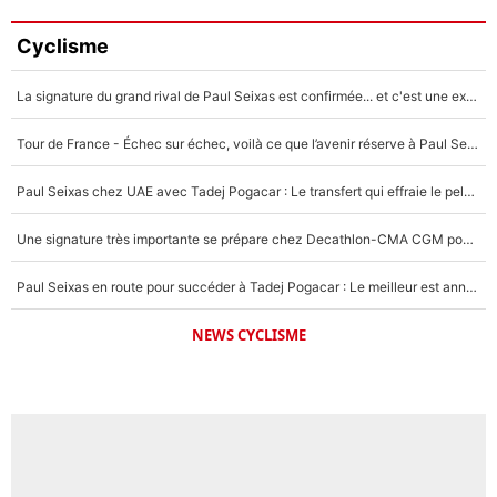
Cyclisme
La signature du grand rival de Paul Seixas est confirmée... et c'est une excellente nouvelle pour l'équipe Decathlon-CMA CGM !
Tour de France - Échec sur échec, voilà ce que l’avenir réserve à Paul Seixas : «Tant qu’il y aura un Pogacar comme celui-là...»
Paul Seixas chez UAE avec Tadej Pogacar : Le transfert qui effraie le peloton, «c’est la pire des choses qui puisse arriver»
Une signature très importante se prépare chez Decathlon-CMA CGM pour aider Paul Seixas à gagner le Tour de France 2027
Paul Seixas en route pour succéder à Tadej Pogacar : Le meilleur est annoncé pour l’avenir de la pépite française
NEWS CYCLISME