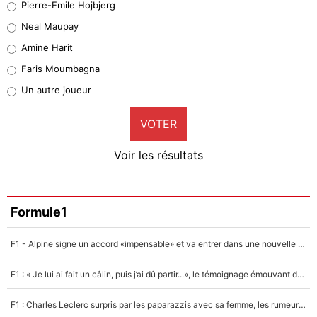
Pierre-Emile Hojbjerg
5%
Neal Maupay
Quinten Timber
Amine Harit
1%
Faris Moumbagna
Pierre-Emile Hojbjerg
Un autre joueur
9%
VOTER
Neal Maupay
4%
Voir les résultats
Amine Harit
3%
Faris Moumbagna
Formule1
4%
F1 - Alpine signe un accord «impensable» et va entrer dans une nouvelle dimension : Grande nouvelle pour Pierre Gasly !
Un autre joueur
5%
F1 : « Je lui ai fait un câlin, puis j’ai dû partir...», le témoignage émouvant de Max Verstappen sur sa fille
1602 personnes ont participé aux votes.
F1 : Charles Leclerc surpris par les paparazzis avec sa femme, les rumeurs étaient vraies !