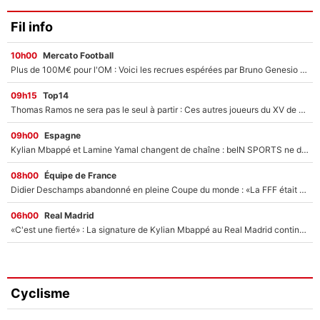
Fil info
10h00
Mercato Football
Plus de 100M€ pour l'OM : Voici les recrues espérées par Bruno Genesio et Grégory Lorenzi après l’opération dégraissage
09h15
Top14
Thomas Ramos ne sera pas le seul à partir : Ces autres joueurs du XV de France pourraient aussi quitter le Stade Toulousain, un club de Top 14 est déjà sur les rangs
09h00
Espagne
Kylian Mbappé et Lamine Yamal changent de chaîne : beIN SPORTS ne digère pas cette décision historique et prédit un fiasco pour la Liga
08h00
Équipe de France
Didier Deschamps abandonné en pleine Coupe du monde : «La FFF était déjà passée à Zinedine Zidane»
06h00
Real Madrid
«C'est une fierté» : La signature de Kylian Mbappé au Real Madrid continue de régaler l'Espagne
Cyclisme