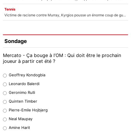
Tennis
Victime de racisme contre Murray, Kyrgios pousse un énorme coup de gueule !
Sondage
Mercato - Ça bouge à l’OM : Qui doit être le prochain
joueur à partir cet été ?
Geoffrey Kondogbia
Geoffrey Kondogbia
38%
Leonardo Balerdi
Leonardo Balerdi
Geronimo Rulli
32%
Quinten Timber
Geronimo Rulli
Pierre-Emile Hojbjerg
5%
Neal Maupay
Quinten Timber
Amine Harit