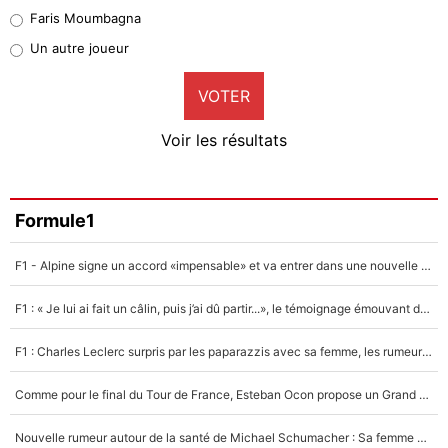
1%
Faris Moumbagna
Pierre-Emile Hojbjerg
Un autre joueur
9%
VOTER
Neal Maupay
4%
Voir les résultats
Amine Harit
3%
Faris Moumbagna
Formule1
4%
F1 - Alpine signe un accord «impensable» et va entrer dans une nouvelle dimension : Grande nouvelle pour Pierre Gasly !
Un autre joueur
5%
F1 : « Je lui ai fait un câlin, puis j’ai dû partir...», le témoignage émouvant de Max Verstappen sur sa fille
1560 personnes ont participé aux votes.
F1 : Charles Leclerc surpris par les paparazzis avec sa femme, les rumeurs étaient vraies !
Comme pour le final du Tour de France, Esteban Ocon propose un Grand Prix de Formule 1 à Paris : «Autour de l’Arc de Triomphe, ce serait génial» !
Nouvelle rumeur autour de la santé de Michael Schumacher : Sa femme Corinna sort du silence