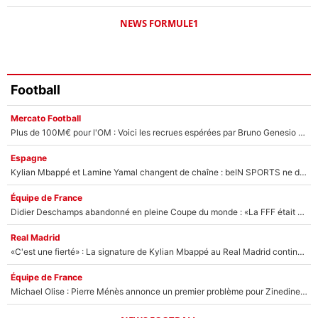
NEWS FORMULE1
Football
Mercato Football
Plus de 100M€ pour l'OM : Voici les recrues espérées par Bruno Genesio et Grégory Lorenzi après l’opération dégraissage
Espagne
Kylian Mbappé et Lamine Yamal changent de chaîne : beIN SPORTS ne digère pas cette décision historique et prédit un fiasco pour la Liga
Équipe de France
Didier Deschamps abandonné en pleine Coupe du monde : «La FFF était déjà passée à Zinedine Zidane»
Real Madrid
«C'est une fierté» : La signature de Kylian Mbappé au Real Madrid continue de régaler l'Espagne
Équipe de France
Michael Olise : Pierre Ménès annonce un premier problème pour Zinedine Zidane en équipe de France