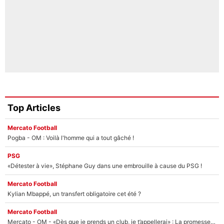
Top Articles
Mercato Football
Pogba - OM : Voilà l'homme qui a tout gâché !
PSG
«Détester à vie», Stéphane Guy dans une embrouille à cause du PSG !
Mercato Football
Kylian Mbappé, un transfert obligatoire cet été ?
Mercato Football
Mercato - OM - «Dès que je prends un club, je t’appellerai» : La promesse de Marcelino au moment de claquer la porte