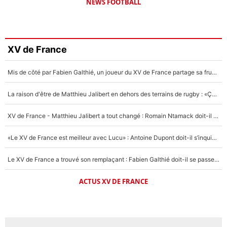
NEWS FOOTBALL
XV de France
Mis de côté par Fabien Galthié, un joueur du XV de France partage sa frustration : «ils ne me l’ont pas dit tout de suite»
La raison d'être de Matthieu Jalibert en dehors des terrains de rugby : «Ça m'atteint autant que si tu touches à un membre de ma famille»
XV de France - Matthieu Jalibert a tout changé : Romain Ntamack doit-il s’inquiéter pour sa place à un an de la Coupe du monde ?
«Le XV de France est meilleur avec Lucu» : Antoine Dupont doit-il s’inquiéter pour sa place ?
Le XV de France a trouvé son remplaçant : Fabien Galthié doit-il se passer d'Antoine Dupont ?
ACTUS XV DE FRANCE