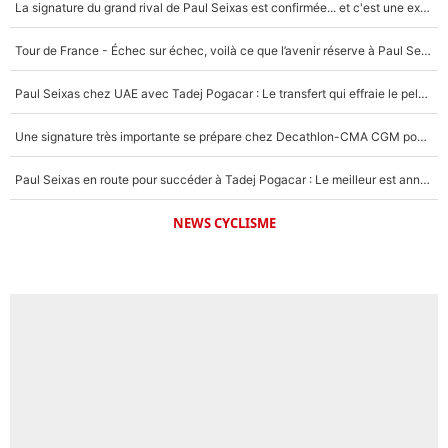
La signature du grand rival de Paul Seixas est confirmée... et c'est une excellente nouvelle pour l'équipe Decathlon-CMA CGM !
Tour de France - Échec sur échec, voilà ce que l’avenir réserve à Paul Seixas : «Tant qu’il y aura un Pogacar comme celui-là...»
Paul Seixas chez UAE avec Tadej Pogacar : Le transfert qui effraie le peloton, «c’est la pire des choses qui puisse arriver»
Une signature très importante se prépare chez Decathlon-CMA CGM pour aider Paul Seixas à gagner le Tour de France 2027
Paul Seixas en route pour succéder à Tadej Pogacar : Le meilleur est annoncé pour l’avenir de la pépite française
NEWS CYCLISME