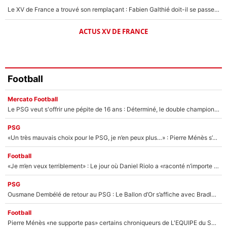
Le XV de France a trouvé son remplaçant : Fabien Galthié doit-il se passer d'Antoine Dupont ?
ACTUS XV DE FRANCE
Football
Mercato Football
Le PSG veut s'offrir une pépite de 16 ans : Déterminé, le double champion d'Europe en titre est prêt à lâcher 40M€ pour celui que l'on compare déjà à Vinicius Jr !
PSG
«Un très mauvais choix pour le PSG, je n’en peux plus…» : Pierre Ménès s’est complètement trompé avec Luis Enrique et ces déclarations le prouvent !
Football
«Je m’en veux terriblement» : Le jour où Daniel Riolo a «raconté n’importe quoi» dans l'After Foot !
PSG
Ousmane Dembélé de retour au PSG : Le Ballon d’Or s’affiche avec Bradley Barcola en plein cœur du feuilleton sur son départ !
Football
Pierre Ménès «ne supporte pas» certains chroniqueurs de L'EQUIPE du Soir : Ils vont tous partir !