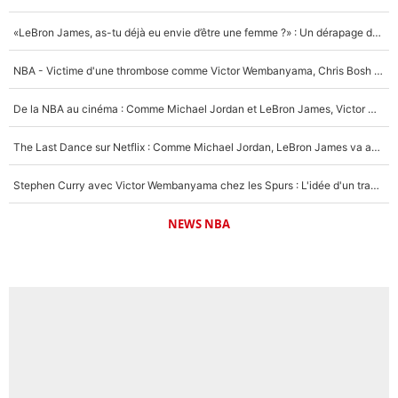
«LeBron James, as-tu déjà eu envie d’être une femme ?» : Un dérapage de Donald Trump sur la superstar de la NBA refait surface
NBA - Victime d'une thrombose comme Victor Wembanyama, Chris Bosh prévient le Français des risques sur sa santé : «J’ai failli mourir sur le coup et j’ai été ramené à la vie»
De la NBA au cinéma : Comme Michael Jordan et LeBron James, Victor Wembanyama rêve d'une carrière d'acteur !
The Last Dance sur Netflix : Comme Michael Jordan, LeBron James va avoir le droit à sa série !
Stephen Curry avec Victor Wembanyama chez les Spurs : L'idée d'un trade historique est lancée en NBA !
NEWS NBA