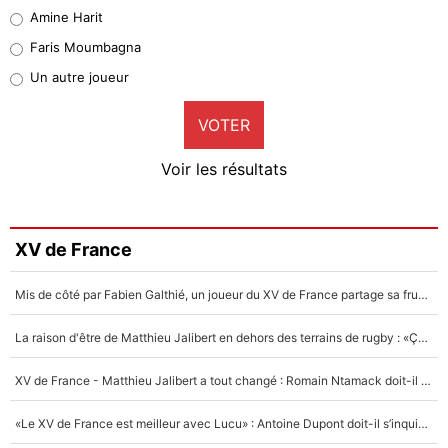
Quinten Timber
Amine Harit
1%
Faris Moumbagna
Pierre-Emile Hojbjerg
Un autre joueur
9%
VOTER
Neal Maupay
4%
Voir les résultats
Amine Harit
3%
Faris Moumbagna
XV de France
4%
Mis de côté par Fabien Galthié, un joueur du XV de France partage sa frustration : «ils ne me l’ont pas dit tout de suite»
Un autre joueur
5%
La raison d'être de Matthieu Jalibert en dehors des terrains de rugby : «Ça m'atteint autant que si tu touches à un membre de ma famille»
1707 personnes ont participé aux votes.
XV de France - Matthieu Jalibert a tout changé : Romain Ntamack doit-il s’inquiéter pour sa place à un an de la Coupe du monde ?
«Le XV de France est meilleur avec Lucu» : Antoine Dupont doit-il s’inquiéter pour sa place ?