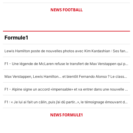
NEWS FOOTBALL
Formule1
Lewis Hamilton poste de nouvelles photos avec Kim Kardashian : Ses fans le voient déjà redevenir champion du monde de F1 grâce à elle !
F1 - Une légende de McLaren refuse le transfert de Max Verstappen qui pourrait «faire des vagues» et plomber l'ambiance dans l'équipe
Max Verstappen, Lewis Hamilton… et bientôt Fernando Alonso ? Le classement des pilotes les mieux payés en Formule 1 risque de changer !
F1 - Alpine signe un accord «impensable» et va entrer dans une nouvelle dimension : Grande nouvelle pour Pierre Gasly !
F1 : « Je lui ai fait un câlin, puis j’ai dû partir...», le témoignage émouvant de Max Verstappen sur sa fille
NEWS FORMULE1