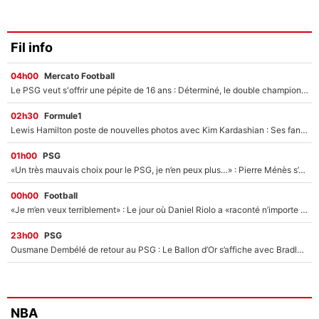
Fil info
04h00
Mercato Football
Le PSG veut s'offrir une pépite de 16 ans : Déterminé, le double champion d'Europe en titre est prêt à lâcher 40M€ pour celui que l'on compare déjà à Vinicius Jr !
02h30
Formule1
Lewis Hamilton poste de nouvelles photos avec Kim Kardashian : Ses fans le voient déjà redevenir champion du monde de F1 grâce à elle !
01h00
PSG
«Un très mauvais choix pour le PSG, je n’en peux plus…» : Pierre Ménès s’est complètement trompé avec Luis Enrique et ces déclarations le prouvent !
00h00
Football
«Je m’en veux terriblement» : Le jour où Daniel Riolo a «raconté n’importe quoi» dans l'After Foot !
23h00
PSG
Ousmane Dembélé de retour au PSG : Le Ballon d’Or s’affiche avec Bradley Barcola en plein cœur du feuilleton sur son départ !
NBA