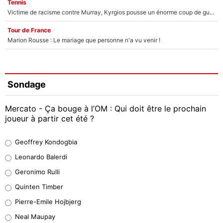
Tennis
Victime de racisme contre Murray, Kyrgios pousse un énorme coup de gueule !
Tour de France
Marion Rousse : Le mariage que personne n'a vu venir !
Sondage
Mercato - Ça bouge à l’OM : Qui doit être le prochain
joueur à partir cet été ?
Geoffrey Kondogbia
Geoffrey Kondogbia
38%
Leonardo Balerdi
Leonardo Balerdi
Geronimo Rulli
32%
Quinten Timber
Geronimo Rulli
Pierre-Emile Hojbjerg
5%
Neal Maupay