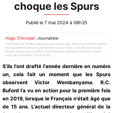
choque les Spurs
Publié le 7 mai 2024 à 08h35
Hugo Chirossel
-
Journaliste
Passionné de football depuis le plus jeune âge, devenir journaliste sportif
est rapidement devenu une évidence pour Hugo. Il se découvrira plus
tard un amour pour la NBA, avant d’explorer d’autres horizons comme
ceux de la Formule 1 et de la NFL.
S’ils l’ont drafté l’année dernière en numéro
un, cela fait un moment que les Spurs
observent Victor Wembanyama. R.C.
Buford l’a vu en action pour la première fois
en 2019, lorsque le Français n’était âgé que
de 15 ans. L’actuel directeur général de la