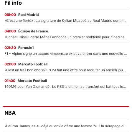
Fil info
06h00
Real Madrid
«C'est une fierté» : La signature de Kylian Mbappé au Real Madrid continue de régaler l'Espagne
04h00
Équipe de France
Michael Olise : Pierre Ménès annonce un premier problème pour Zinedine Zidane en équipe de France
02h30
Formule1
F1 - Alpine signe un accord «impensable» et va entrer dans une nouvelle dimension : Grande nouvelle pour Pierre Gasly !
02h00
Mercato Football
«C’est un très bon choix» : L'OM fait une offre pour recruter un ancien joueur du PSG... et c'est validé dans l'After Foot !
01h00
Mercato Football
140M€ pour Yan Diomandé : Le PSG a dit non au transfert qui bat tous les records sur le mercato
NBA
«LeBron James, as-tu déjà eu envie d’être une femme ?» : Un dérapage de Donald Trump sur la superstar de la NBA refait surface