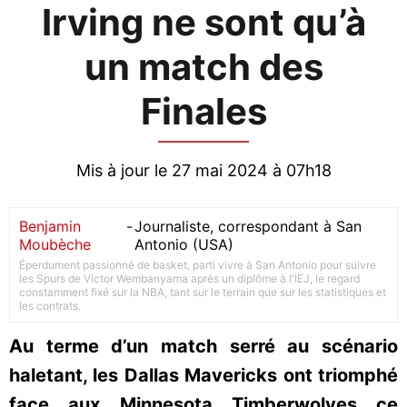
Irving ne sont qu’à
un match des
Finales
Mis à jour le 27 mai 2024 à 07h18
Benjamin
-
Journaliste, correspondant à San
Moubèche
Antonio (USA)
Éperdument passionné de basket, parti vivre à San Antonio pour suivre
les Spurs de Victor Wembanyama après un diplôme à l'IEJ, le regard
constamment fixé sur la NBA, tant sur le terrain que sur les statistiques et
les contrats.
Au terme d’un match serré au scénario
haletant, les Dallas Mavericks ont triomphé
face aux Minnesota Timberwolves ce