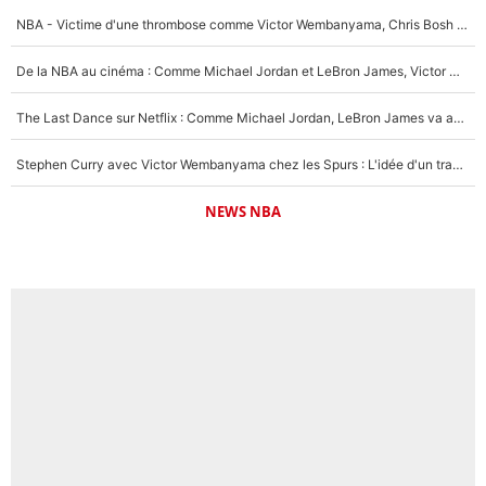
NBA - Victime d'une thrombose comme Victor Wembanyama, Chris Bosh prévient le Français des risques sur sa santé : «J’ai failli mourir sur le coup et j’ai été ramené à la vie»
De la NBA au cinéma : Comme Michael Jordan et LeBron James, Victor Wembanyama rêve d'une carrière d'acteur !
The Last Dance sur Netflix : Comme Michael Jordan, LeBron James va avoir le droit à sa série !
Stephen Curry avec Victor Wembanyama chez les Spurs : L'idée d'un trade historique est lancée en NBA !
NEWS NBA