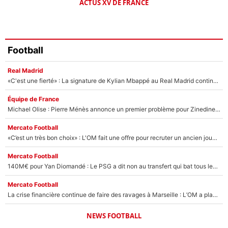
ACTUS XV DE FRANCE
Football
Real Madrid
«C'est une fierté» : La signature de Kylian Mbappé au Real Madrid continue de régaler l'Espagne
Équipe de France
Michael Olise : Pierre Ménès annonce un premier problème pour Zinedine Zidane en équipe de France
Mercato Football
«C’est un très bon choix» : L'OM fait une offre pour recruter un ancien joueur du PSG... et c'est validé dans l'After Foot !
Mercato Football
140M€ pour Yan Diomandé : Le PSG a dit non au transfert qui bat tous les records sur le mercato
Mercato Football
La crise financière continue de faire des ravages à Marseille : L’OM a placé 12 joueurs sur le marché des transferts… et ça pourrait lui rapporter près de 100M€ !
NEWS FOOTBALL