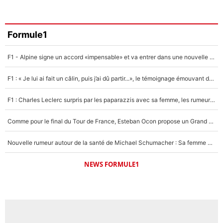
Formule1
F1 - Alpine signe un accord «impensable» et va entrer dans une nouvelle dimension : Grande nouvelle pour Pierre Gasly !
F1 : « Je lui ai fait un câlin, puis j’ai dû partir...», le témoignage émouvant de Max Verstappen sur sa fille
F1 : Charles Leclerc surpris par les paparazzis avec sa femme, les rumeurs étaient vraies !
Comme pour le final du Tour de France, Esteban Ocon propose un Grand Prix de Formule 1 à Paris : «Autour de l’Arc de Triomphe, ce serait génial» !
Nouvelle rumeur autour de la santé de Michael Schumacher : Sa femme Corinna sort du silence
NEWS FORMULE1