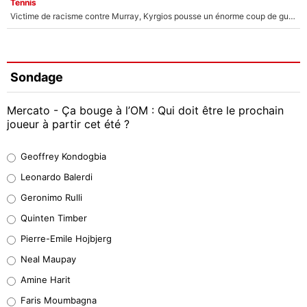
Tennis
Victime de racisme contre Murray, Kyrgios pousse un énorme coup de gueule !
Sondage
Mercato - Ça bouge à l’OM : Qui doit être le prochain
joueur à partir cet été ?
Geoffrey Kondogbia
Geoffrey Kondogbia
38%
Leonardo Balerdi
Leonardo Balerdi
Geronimo Rulli
32%
Quinten Timber
Geronimo Rulli
Pierre-Emile Hojbjerg
5%
Neal Maupay
Quinten Timber
Amine Harit
1%
Faris Moumbagna