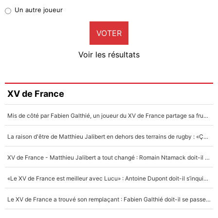
Pierre-Emile Hojbjerg
Un autre joueur
9%
VOTER
Neal Maupay
4%
Voir les résultats
Amine Harit
3%
Faris Moumbagna
XV de France
5%
Mis de côté par Fabien Galthié, un joueur du XV de France partage sa frustration : «ils ne me l’ont pas dit tout de suite»
Un autre joueur
5%
La raison d'être de Matthieu Jalibert en dehors des terrains de rugby : «Ça m'atteint autant que si tu touches à un membre de ma famille»
1547 personnes ont participé aux votes.
XV de France - Matthieu Jalibert a tout changé : Romain Ntamack doit-il s’inquiéter pour sa place à un an de la Coupe du monde ?
«Le XV de France est meilleur avec Lucu» : Antoine Dupont doit-il s’inquiéter pour sa place ?
Le XV de France a trouvé son remplaçant : Fabien Galthié doit-il se passer d'Antoine Dupont ?