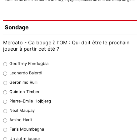
Sondage
Mercato - Ça bouge à l’OM : Qui doit être le prochain
joueur à partir cet été ?
Geoffrey Kondogbia
Geoffrey Kondogbia
38%
Leonardo Balerdi
Leonardo Balerdi
Geronimo Rulli
32%
Quinten Timber
Geronimo Rulli
Pierre-Emile Hojbjerg
5%
Neal Maupay
Quinten Timber
Amine Harit
1%
Faris Moumbagna
Pierre-Emile Hojbjerg
Un autre joueur