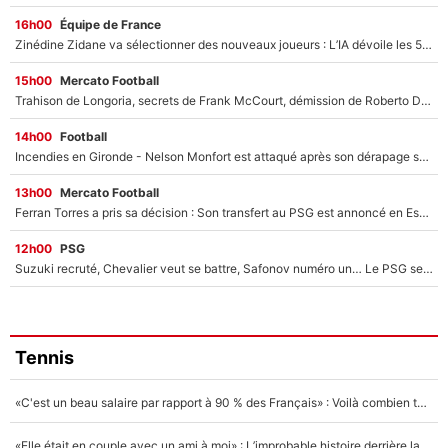
16h00
Équipe de France
Zinédine Zidane va sélectionner des nouveaux joueurs : L’IA dévoile les 5 cracks qui pourraient rapidement le rejoindre en équipe de France !
15h00
Mercato Football
Trahison de Longoria, secrets de Frank McCourt, démission de Roberto De Zerbi : Medhi Benatia se lâche sur son départ de l'OM et fait d'importantes révélations
14h00
Football
Incendies en Gironde - Nelson Monfort est attaqué après son dérapage sur CNews : «Et lui, il prend combien pour parler dans un studio climatisé?»
13h00
Mercato Football
Ferran Torres a pris sa décision : Son transfert au PSG est annoncé en Espagne !
12h00
PSG
Suzuki recruté, Chevalier veut se battre, Safonov numéro un… Le PSG se lance encore dans un gros chantier pour le poste de gardien de but
Tennis
«C'est un beau salaire par rapport à 90 % des Français» : Voilà combien touchait Nelson Monfort sur France Télévisions avant de rejoindre CNews
«Elle était en couple avec un ami à moi» : L’improbable histoire derrière la «seule relation longue» de Novak Djokovic