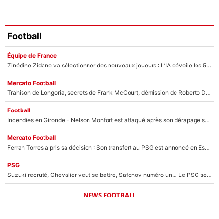
Football
Équipe de France
Zinédine Zidane va sélectionner des nouveaux joueurs : L’IA dévoile les 5 cracks qui pourraient rapidement le rejoindre en équipe de France !
Mercato Football
Trahison de Longoria, secrets de Frank McCourt, démission de Roberto De Zerbi : Medhi Benatia se lâche sur son départ de l'OM et fait d'importantes révélations
Football
Incendies en Gironde - Nelson Monfort est attaqué après son dérapage sur CNews : «Et lui, il prend combien pour parler dans un studio climatisé?»
Mercato Football
Ferran Torres a pris sa décision : Son transfert au PSG est annoncé en Espagne !
PSG
Suzuki recruté, Chevalier veut se battre, Safonov numéro un… Le PSG se lance encore dans un gros chantier pour le poste de gardien de but
NEWS FOOTBALL