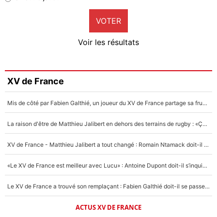
9%
VOTER
Neal Maupay
4%
Voir les résultats
Amine Harit
3%
Faris Moumbagna
XV de France
4%
Mis de côté par Fabien Galthié, un joueur du XV de France partage sa frustration : «ils ne me l’ont pas dit tout de suite»
Un autre joueur
5%
La raison d'être de Matthieu Jalibert en dehors des terrains de rugby : «Ça m'atteint autant que si tu touches à un membre de ma famille»
1646 personnes ont participé aux votes.
XV de France - Matthieu Jalibert a tout changé : Romain Ntamack doit-il s’inquiéter pour sa place à un an de la Coupe du monde ?
«Le XV de France est meilleur avec Lucu» : Antoine Dupont doit-il s’inquiéter pour sa place ?
Le XV de France a trouvé son remplaçant : Fabien Galthié doit-il se passer d'Antoine Dupont ?
ACTUS XV DE FRANCE