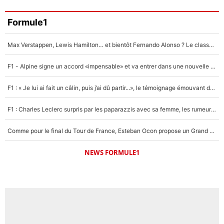
Formule1
Max Verstappen, Lewis Hamilton… et bientôt Fernando Alonso ? Le classement des pilotes les mieux payés en Formule 1 risque de changer !
F1 - Alpine signe un accord «impensable» et va entrer dans une nouvelle dimension : Grande nouvelle pour Pierre Gasly !
F1 : « Je lui ai fait un câlin, puis j’ai dû partir...», le témoignage émouvant de Max Verstappen sur sa fille
F1 : Charles Leclerc surpris par les paparazzis avec sa femme, les rumeurs étaient vraies !
Comme pour le final du Tour de France, Esteban Ocon propose un Grand Prix de Formule 1 à Paris : «Autour de l’Arc de Triomphe, ce serait génial» !
NEWS FORMULE1