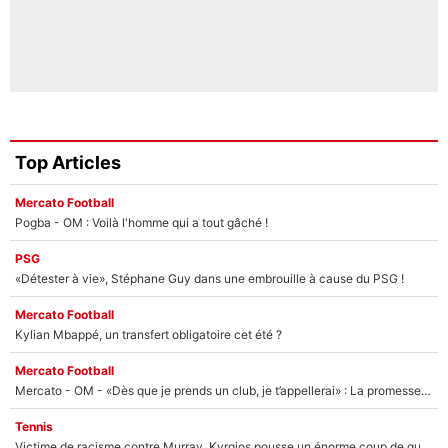
Top Articles
Mercato Football
Pogba - OM : Voilà l'homme qui a tout gâché !
PSG
«Détester à vie», Stéphane Guy dans une embrouille à cause du PSG !
Mercato Football
Kylian Mbappé, un transfert obligatoire cet été ?
Mercato Football
Mercato - OM - «Dès que je prends un club, je t’appellerai» : La promesse de Marcelino au moment de claquer la porte
Tennis
Victime de racisme contre Murray, Kyrgios pousse un énorme coup de gueule !