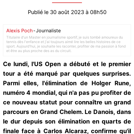
Publié le 30 août 2023 à 08h50
Alexis Poch
-
Journaliste
Titulaire d'un Master en journalisme sportif, je suis tombé amoureux du
tennis dès l'enfance et j'ai toujours aimé lire les belles histoires de ce
sport. Aujourd'hui, je souhaite les raconter, profiter de ma passion à fond
et être au plus proche des as du circuit.
Ce lundi, l'US Open a débuté et le premier
tour a été marqué par quelques surprises.
Parmi elles, l'élimination de Holger Rune,
numéro 4 mondial, qui n'a pas pu profiter de
ce nouveau statut pour connaître un grand
parcours en Grand Chelem. Le Danois, dans
le dur depuis son élimination en quarts de
finale face à Carlos Alcaraz, confirme qu'il