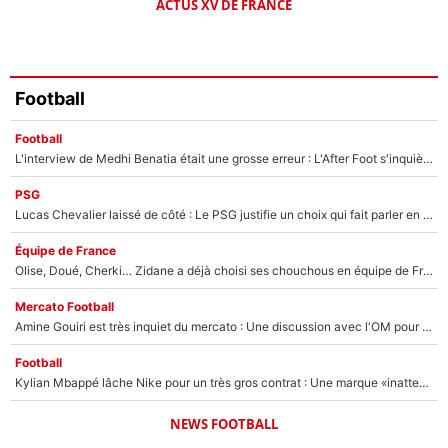
ACTUS XV DE FRANCE
Football
Football
L'interview de Medhi Benatia était une grosse erreur : L'After Foot s'inquiète pour l'avenir de l'ancien dirigeant de l'OM qui pourrait rester longtemps au chômage
PSG
Lucas Chevalier laissé de côté : Le PSG justifie un choix qui fait parler en plein mercato
Équipe de France
Olise, Doué, Cherki… Zidane a déjà choisi ses chouchous en équipe de France ? L’IA annonce des surprises sans Kylian Mbappé !
Mercato Football
Amine Gouiri est très inquiet du mercato : Une discussion avec l'OM pour acter son transfert !
Football
Kylian Mbappé lâche Nike pour un très gros contrat : Une marque «inattendue» va frapper très fort
NEWS FOOTBALL