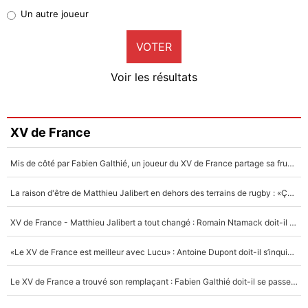
Pierre-Emile Hojbjerg
Un autre joueur
8%
VOTER
Neal Maupay
4%
Voir les résultats
Amine Harit
3%
Faris Moumbagna
XV de France
4%
Mis de côté par Fabien Galthié, un joueur du XV de France partage sa frustration : «ils ne me l’ont pas dit tout de suite»
Un autre joueur
5%
La raison d'être de Matthieu Jalibert en dehors des terrains de rugby : «Ça m'atteint autant que si tu touches à un membre de ma famille»
1684 personnes ont participé aux votes.
XV de France - Matthieu Jalibert a tout changé : Romain Ntamack doit-il s’inquiéter pour sa place à un an de la Coupe du monde ?
«Le XV de France est meilleur avec Lucu» : Antoine Dupont doit-il s’inquiéter pour sa place ?
Le XV de France a trouvé son remplaçant : Fabien Galthié doit-il se passer d'Antoine Dupont ?