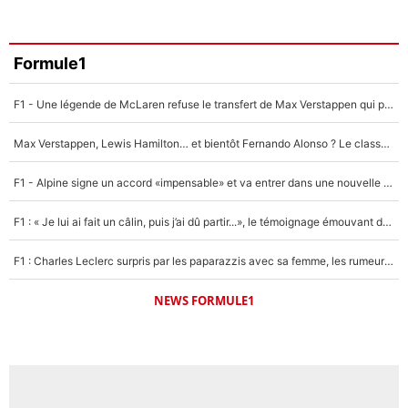
Formule1
F1 - Une légende de McLaren refuse le transfert de Max Verstappen qui pourrait «faire des vagues» et plomber l'ambiance dans l'équipe
Max Verstappen, Lewis Hamilton… et bientôt Fernando Alonso ? Le classement des pilotes les mieux payés en Formule 1 risque de changer !
F1 - Alpine signe un accord «impensable» et va entrer dans une nouvelle dimension : Grande nouvelle pour Pierre Gasly !
F1 : « Je lui ai fait un câlin, puis j’ai dû partir...», le témoignage émouvant de Max Verstappen sur sa fille
F1 : Charles Leclerc surpris par les paparazzis avec sa femme, les rumeurs étaient vraies !
NEWS FORMULE1