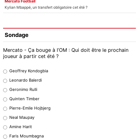
Mercato Football
Kylian Mbappé, un transfert obligatoire cet été ?
Sondage
Mercato - Ça bouge à l’OM : Qui doit être le prochain
joueur à partir cet été ?
Geoffrey Kondogbia
Geoffrey Kondogbia
38%
Leonardo Balerdi
Leonardo Balerdi
Geronimo Rulli
32%
Quinten Timber
Geronimo Rulli
Pierre-Emile Hojbjerg
5%
Neal Maupay
Quinten Timber
Amine Harit
1%
Faris Moumbagna