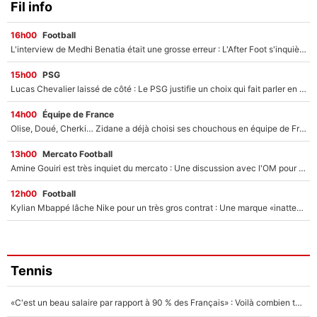
Fil info
16h00
Football
L'interview de Medhi Benatia était une grosse erreur : L'After Foot s'inquiète pour l'avenir de l'ancien dirigeant de l'OM qui pourrait rester longtemps au chômage
15h00
PSG
Lucas Chevalier laissé de côté : Le PSG justifie un choix qui fait parler en plein mercato
14h00
Équipe de France
Olise, Doué, Cherki… Zidane a déjà choisi ses chouchous en équipe de France ? L’IA annonce des surprises sans Kylian Mbappé !
13h00
Mercato Football
Amine Gouiri est très inquiet du mercato : Une discussion avec l'OM pour acter son transfert !
12h00
Football
Kylian Mbappé lâche Nike pour un très gros contrat : Une marque «inattendue» va frapper très fort
Tennis
«C'est un beau salaire par rapport à 90 % des Français» : Voilà combien touchait Nelson Monfort sur France Télévisions avant de rejoindre CNews