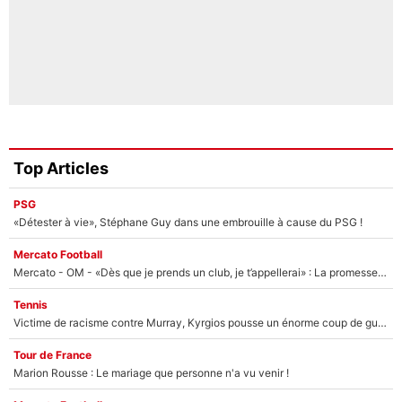
Top Articles
PSG
«Détester à vie», Stéphane Guy dans une embrouille à cause du PSG !
Mercato Football
Mercato - OM - «Dès que je prends un club, je t’appellerai» : La promesse de Marcelino au moment de claquer la porte
Tennis
Victime de racisme contre Murray, Kyrgios pousse un énorme coup de gueule !
Tour de France
Marion Rousse : Le mariage que personne n'a vu venir !