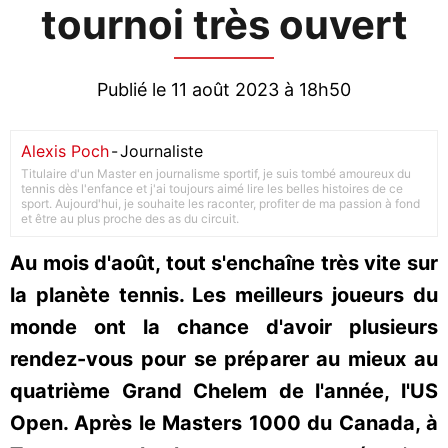
tournoi très ouvert
Publié le 11 août 2023 à 18h50
Alexis Poch
-
Journaliste
Titulaire d'un Master en journalisme sportif, je suis tombé amoureux du
tennis dès l'enfance et j'ai toujours aimé lire les belles histoires de ce
sport. Aujourd'hui, je souhaite les raconter, profiter de ma passion à fond
et être au plus proche des as du circuit.
Au mois d'août, tout s'enchaîne très vite sur
la planète tennis. Les meilleurs joueurs du
monde ont la chance d'avoir plusieurs
rendez-vous pour se préparer au mieux au
quatrième Grand Chelem de l'année, l'US
Open. Après le Masters 1000 du Canada, à