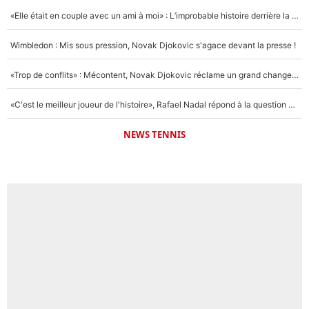
«Elle était en couple avec un ami à moi» : L’improbable histoire derrière la «seule relation longue» de Novak Djokovic
Wimbledon : Mis sous pression, Novak Djokovic s'agace devant la presse !
«Trop de conflits» : Mécontent, Novak Djokovic réclame un grand changement !
«C'est le meilleur joueur de l'histoire», Rafael Nadal répond à la question que tout le monde se pose !
NEWS TENNIS