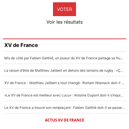
VOTER
Neal Maupay
4%
Voir les résultats
Amine Harit
3%
Faris Moumbagna
XV de France
4%
Mis de côté par Fabien Galthié, un joueur du XV de France partage sa frustration : «ils ne me l’ont pas dit tout de suite»
Un autre joueur
5%
La raison d'être de Matthieu Jalibert en dehors des terrains de rugby : «Ça m'atteint autant que si tu touches à un membre de ma famille»
1452 personnes ont participé aux votes.
XV de France - Matthieu Jalibert a tout changé : Romain Ntamack doit-il s’inquiéter pour sa place à un an de la Coupe du monde ?
«Le XV de France est meilleur avec Lucu» : Antoine Dupont doit-il s’inquiéter pour sa place ?
Le XV de France a trouvé son remplaçant : Fabien Galthié doit-il se passer d'Antoine Dupont ?
ACTUS XV DE FRANCE