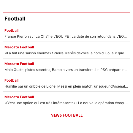
Football
Football
France Pierron sur La Chaîne L'EQUIPE : La date de son retour dans L'EQUIPE de Choc est connue... et c'était très attendu
Mercato Football
«Il a fait une saison énorme» : Pierre Ménès dévoile le nom du joueur que l’OM devait absolument recruter cet été, l’IA valide la piste !
Mercato Football
Malo Gusto, pistes secrètes, Barcola vers un transfert : Le PSG prépare encore des surprises sur le mercato
Football
Humilié par un dribble de Lionel Messi en plein match, un joueur d’Arsenal a changé de coiffure pour passer incognito !
Mercato Football
«C'est une option qui est très intéressante» : La nouvelle opération évoquée au PSG est déjà validée dans l’After Foot
NEWS FOOTBALL