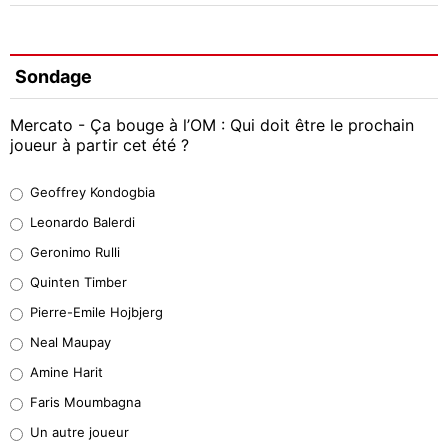
Sondage
Mercato - Ça bouge à l’OM : Qui doit être le prochain
joueur à partir cet été ?
Geoffrey Kondogbia
Geoffrey Kondogbia
38%
Leonardo Balerdi
Leonardo Balerdi
Geronimo Rulli
32%
Quinten Timber
Geronimo Rulli
Pierre-Emile Hojbjerg
4%
Neal Maupay
Quinten Timber
Amine Harit
1%
Faris Moumbagna
Pierre-Emile Hojbjerg
Un autre joueur
9%