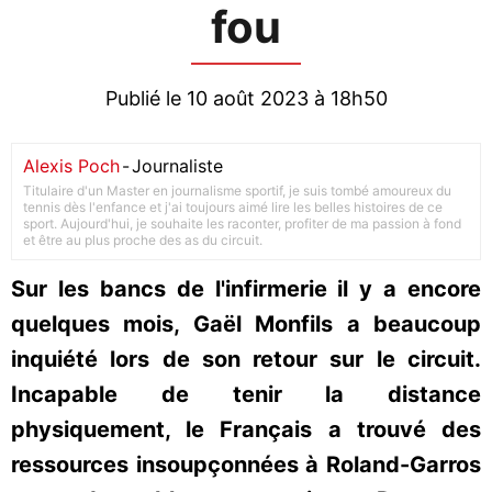
fou
Publié le 10 août 2023 à 18h50
Alexis Poch
-
Journaliste
Titulaire d'un Master en journalisme sportif, je suis tombé amoureux du
tennis dès l'enfance et j'ai toujours aimé lire les belles histoires de ce
sport. Aujourd'hui, je souhaite les raconter, profiter de ma passion à fond
et être au plus proche des as du circuit.
Sur les bancs de l'infirmerie il y a encore
quelques mois, Gaël Monfils a beaucoup
inquiété lors de son retour sur le circuit.
Incapable de tenir la distance
physiquement, le Français a trouvé des
ressources insoupçonnées à Roland-Garros