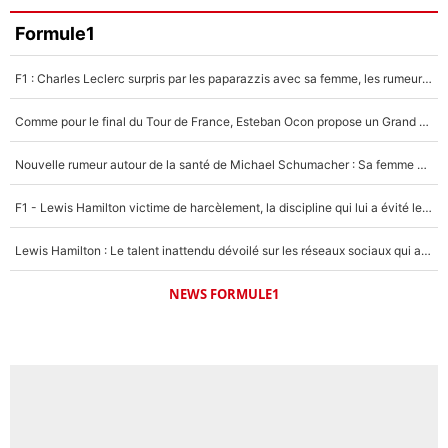
Formule1
F1 : Charles Leclerc surpris par les paparazzis avec sa femme, les rumeurs étaient vraies !
Comme pour le final du Tour de France, Esteban Ocon propose un Grand Prix de Formule 1 à Paris : «Autour de l’Arc de Triomphe, ce serait génial» !
Nouvelle rumeur autour de la santé de Michael Schumacher : Sa femme Corinna sort du silence
F1 - Lewis Hamilton victime de harcèlement, la discipline qui lui a évité le pire : «J'aurais probablement mal tourné»
Lewis Hamilton : Le talent inattendu dévoilé sur les réseaux sociaux qui a impressionné Kim Kardashian pendant leurs vacances en amoureux !
NEWS FORMULE1