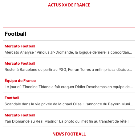
ACTUS XV DE FRANCE
Football
Mercato Football
Mercato Analyse : Vincius Jr-Diomandé, la logique derrière la concordance des temps
Mercato Football
Rester à Barcelone ou partir au PSG, Ferran Torres a enfin pris sa décision : La course contre la montre est lancée !
Équipe de France
Le jour où Zinedine Zidane a fait craquer Didier Deschamps en équipe de France : «Je m’en suis voulu», l’ancien sélectionneur a regretté son geste !
Football
Scandale dans la vie privée de Michael Olise : L’annonce du Bayern Munich sur son enfant caché
Mercato Football
Yan Diomandé au Real Madrid : La photo qui met fin au transfert de l’été !
NEWS FOOTBALL