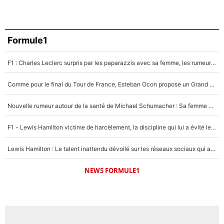
Formule1
F1 : Charles Leclerc surpris par les paparazzis avec sa femme, les rumeurs étaient vraies !
Comme pour le final du Tour de France, Esteban Ocon propose un Grand Prix de Formule 1 à Paris : «Autour de l’Arc de Triomphe, ce serait génial» !
Nouvelle rumeur autour de la santé de Michael Schumacher : Sa femme Corinna sort du silence
F1 - Lewis Hamilton victime de harcèlement, la discipline qui lui a évité le pire : «J'aurais probablement mal tourné»
Lewis Hamilton : Le talent inattendu dévoilé sur les réseaux sociaux qui a impressionné Kim Kardashian pendant leurs vacances en amoureux !
NEWS FORMULE1