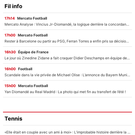
Fil info
17h14
Mercato Football
Mercato Analyse : Vincius Jr-Diomandé, la logique derrière la concordance des temps
17h00
Mercato Football
Rester à Barcelone ou partir au PSG, Ferran Torres a enfin pris sa décision : La course contre la montre est lancée !
16h30
Équipe de France
Le jour où Zinedine Zidane a fait craquer Didier Deschamps en équipe de France : «Je m’en suis voulu», l’ancien sélectionneur a regretté son geste !
16h00
Football
Scandale dans la vie privée de Michael Olise : L’annonce du Bayern Munich sur son enfant caché
15h00
Mercato Football
Yan Diomandé au Real Madrid : La photo qui met fin au transfert de l’été !
Tennis
«Elle était en couple avec un ami à moi» : L’improbable histoire derrière la «seule relation longue» de Novak Djokovic