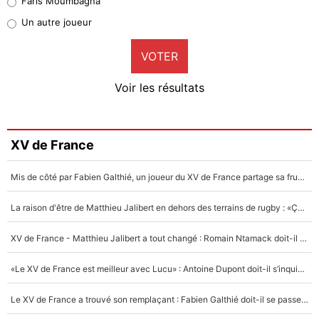
Faris Moumbagna
Pierre-Emile Hojbjerg
Un autre joueur
9%
VOTER
Neal Maupay
4%
Voir les résultats
Amine Harit
3%
Faris Moumbagna
XV de France
5%
Mis de côté par Fabien Galthié, un joueur du XV de France partage sa frustration : «ils ne me l’ont pas dit tout de suite»
Un autre joueur
5%
La raison d'être de Matthieu Jalibert en dehors des terrains de rugby : «Ça m'atteint autant que si tu touches à un membre de ma famille»
1509 personnes ont participé aux votes.
XV de France - Matthieu Jalibert a tout changé : Romain Ntamack doit-il s’inquiéter pour sa place à un an de la Coupe du monde ?
«Le XV de France est meilleur avec Lucu» : Antoine Dupont doit-il s’inquiéter pour sa place ?
Le XV de France a trouvé son remplaçant : Fabien Galthié doit-il se passer d'Antoine Dupont ?