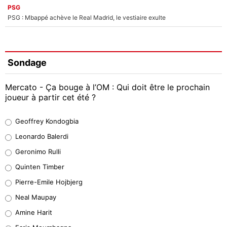
PSG
PSG : Mbappé achève le Real Madrid, le vestiaire exulte
Sondage
Mercato - Ça bouge à l’OM : Qui doit être le prochain
joueur à partir cet été ?
Geoffrey Kondogbia
Geoffrey Kondogbia
38%
Leonardo Balerdi
Leonardo Balerdi
Geronimo Rulli
32%
Quinten Timber
Geronimo Rulli
Pierre-Emile Hojbjerg
5%
Neal Maupay
Quinten Timber
Amine Harit
1%