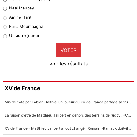
5%
Neal Maupay
Quinten Timber
Amine Harit
1%
Faris Moumbagna
Pierre-Emile Hojbjerg
Un autre joueur
9%
VOTER
Neal Maupay
4%
Voir les résultats
Amine Harit
3%
Faris Moumbagna
XV de France
4%
Mis de côté par Fabien Galthié, un joueur du XV de France partage sa frustration : «ils ne me l’ont pas dit tout de suite»
Un autre joueur
5%
La raison d'être de Matthieu Jalibert en dehors des terrains de rugby : «Ça m'atteint autant que si tu touches à un membre de ma famille»
1615 personnes ont participé aux votes.
XV de France - Matthieu Jalibert a tout changé : Romain Ntamack doit-il s’inquiéter pour sa place à un an de la Coupe du monde ?