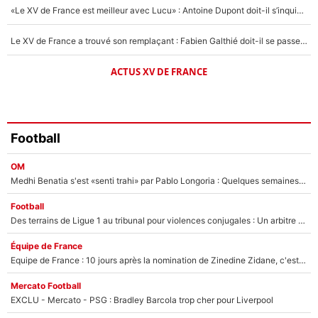
«Le XV de France est meilleur avec Lucu» : Antoine Dupont doit-il s’inquiéter pour sa place ?
Le XV de France a trouvé son remplaçant : Fabien Galthié doit-il se passer d'Antoine Dupont ?
ACTUS XV DE FRANCE
Football
OM
Medhi Benatia s'est «senti trahi» par Pablo Longoria : Quelques semaines après son départ, l'ancien directeur de football de l'OM règle ses comptes
Football
Des terrains de Ligue 1 au tribunal pour violences conjugales : Un arbitre français encourt une peine de 18 mois de prison !
Équipe de France
Equipe de France : 10 jours après la nomination de Zinedine Zidane, c'est au tour de son fils de prendre un nouveau départ !
Mercato Football
EXCLU - Mercato - PSG : Bradley Barcola trop cher pour Liverpool