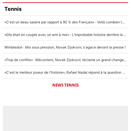
Tennis
«C'est un beau salaire par rapport à 90 % des Français» : Voilà combien touchait Nelson Monfort sur France Télévisions avant de rejoindre CNews
«Elle était en couple avec un ami à moi» : L’improbable histoire derrière la «seule relation longue» de Novak Djokovic
Wimbledon : Mis sous pression, Novak Djokovic s'agace devant la presse !
«Trop de conflits» : Mécontent, Novak Djokovic réclame un grand changement !
«C'est le meilleur joueur de l'histoire», Rafael Nadal répond à la question que tout le monde se pose !
NEWS TENNIS