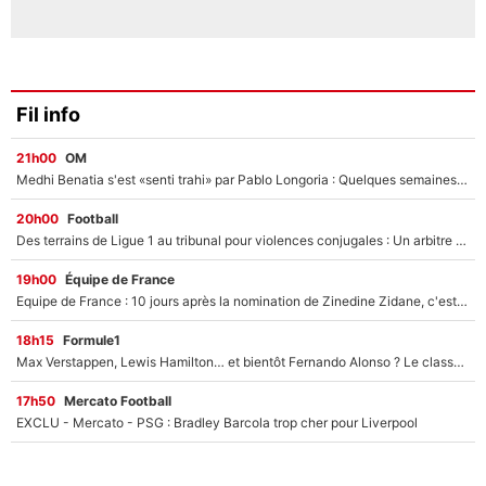
Fil info
21h00
OM
Medhi Benatia s'est «senti trahi» par Pablo Longoria : Quelques semaines après son départ, l'ancien directeur de football de l'OM règle ses comptes
20h00
Football
Des terrains de Ligue 1 au tribunal pour violences conjugales : Un arbitre français encourt une peine de 18 mois de prison !
19h00
Équipe de France
Equipe de France : 10 jours après la nomination de Zinedine Zidane, c'est au tour de son fils de prendre un nouveau départ !
18h15
Formule1
Max Verstappen, Lewis Hamilton… et bientôt Fernando Alonso ? Le classement des pilotes les mieux payés en Formule 1 risque de changer !
17h50
Mercato Football
EXCLU - Mercato - PSG : Bradley Barcola trop cher pour Liverpool