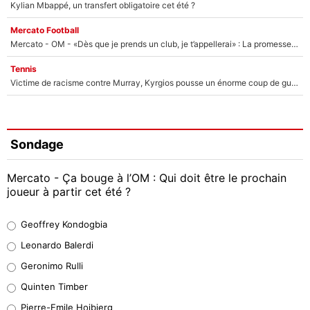
Kylian Mbappé, un transfert obligatoire cet été ?
Mercato Football
Mercato - OM - «Dès que je prends un club, je t’appellerai» : La promesse de Marcelino au moment de claquer la porte
Tennis
Victime de racisme contre Murray, Kyrgios pousse un énorme coup de gueule !
Sondage
Mercato - Ça bouge à l’OM : Qui doit être le prochain
joueur à partir cet été ?
Geoffrey Kondogbia
Geoffrey Kondogbia
38%
Leonardo Balerdi
Leonardo Balerdi
Geronimo Rulli
32%
Quinten Timber
Geronimo Rulli
Pierre-Emile Hojbjerg