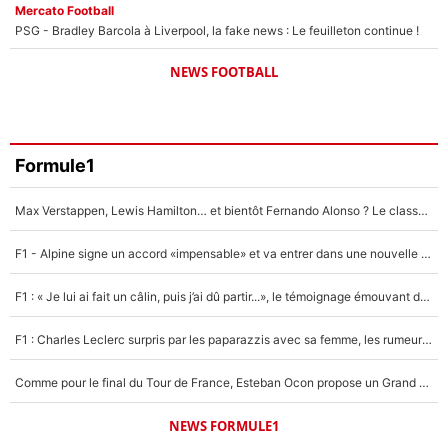
Mercato Football
PSG - Bradley Barcola à Liverpool, la fake news : Le feuilleton continue !
NEWS FOOTBALL
Formule1
Max Verstappen, Lewis Hamilton… et bientôt Fernando Alonso ? Le classement des pilotes les mieux payés en Formule 1 risque de changer !
F1 - Alpine signe un accord «impensable» et va entrer dans une nouvelle dimension : Grande nouvelle pour Pierre Gasly !
F1 : « Je lui ai fait un câlin, puis j’ai dû partir...», le témoignage émouvant de Max Verstappen sur sa fille
F1 : Charles Leclerc surpris par les paparazzis avec sa femme, les rumeurs étaient vraies !
Comme pour le final du Tour de France, Esteban Ocon propose un Grand Prix de Formule 1 à Paris : «Autour de l’Arc de Triomphe, ce serait génial» !
NEWS FORMULE1