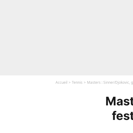
Accueil
Tennis
Masters : Sinner/Djokovic, g
Mast
fes