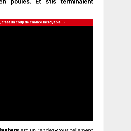
en poules. Et s'ils terminaient
asters
est un rendez-vous tellement