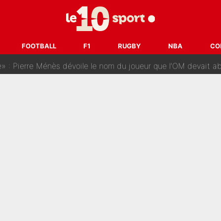
enesio à l'OM, un ancien international français va finalemen
te se prépare chez Decathlon-CMA CGM pour aider Paul Seixas
FOOTBALL
F1
RUGBY
NBA
CO
e changer des choses» : Les premiers changements de Zinedine Zidan
e L'EQUIPE : La date de son retour dans L'EQUIPE de Choc est 
 Pierre Ménès dévoile le nom du joueur que l’OM devait absolument re