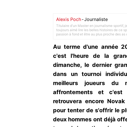
Alexis Poch
-
Journaliste
Titulaire d'un Master en journalisme sportif, 
toujours aimé lire les belles histoires de ce sp
passion à fond et être au plus proche des as d
Au terme d'une année 20
c'est l'heure de la gr
dimanche, le dernier gran
dans un tournoi individu
meilleurs joueurs du
affrontements et c'est
retrouvera encore Novak 
pour tenter de s'offrir le p
deux hommes ont déjà offer