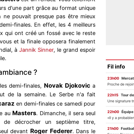
urs d'une part grâce au format unique
on ne pouvait presque pas être mieux
emi-finales. En effet, les 4 meilleurs
 qui ont créé un fossé avec le reste
vous et la finale opposera finalement
ndial, à
Jannik Sinner
, le grand espoir
le.
Fil info
'ambiance ?
23h00
Mercat
Novak Djokovic
 les demi-finales,
a
ut de la semaine. Le Serbe n'a fait
22h15
Tour de
caraz
en demi-finales ce samedi pour
22h00
Équipe
Masters
le au
. Dimanche, il sera seul
 de décrocher un septième titre,
21h00
Footbal
Roger Federer
seul devant
. Dans le