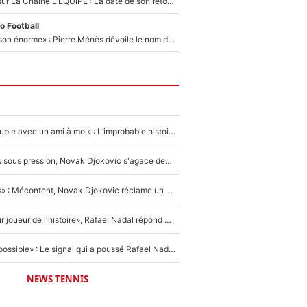
France Pierron sur La Chaîne L'EQUIPE : La date de son retour dans L'EQUIPE de Choc est connue... et c'était très attendu
o Football
«Il a fait une saison énorme» : Pierre Ménès dévoile le nom du joueur que l’OM devait absolument recruter cet été, l’IA valide la piste !
«Elle était en couple avec un ami à moi» : L’improbable histoire derrière la «seule relation longue» de Novak Djokovic
Wimbledon : Mis sous pression, Novak Djokovic s'agace devant la presse !
«Trop de conflits» : Mécontent, Novak Djokovic réclame un grand changement !
«C'est le meilleur joueur de l'histoire», Rafael Nadal répond à la question que tout le monde se pose !
«Ce n'était pas possible» : Le signal qui a poussé Rafael Nadal à prendre sa retraite !
NEWS TENNIS