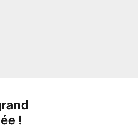
grand
ée !