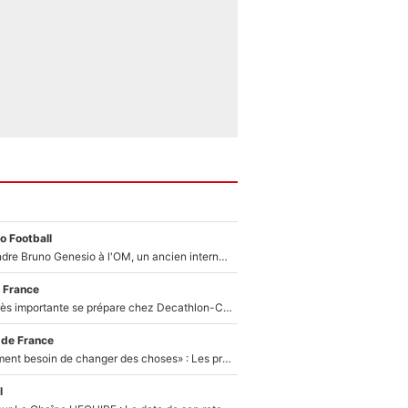
o Football
Proche de rejoindre Bruno Genesio à l'OM, un ancien international français va finalement débarquer... sur RMC !
 France
Une signature très importante se prépare chez Decathlon-CMA CGM pour aider Paul Seixas à gagner le Tour de France 2027
 de France
«Il y a probablement besoin de changer des choses» : Les premiers changements de Zinedine Zidane en équipe de France sont révélés ?
l