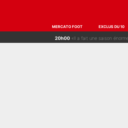
23h00
Proche de rejoindre Bruno G
22h15
Une signature très importan
MERCATO FOOT
EXCLUS DU 10
22h00
«Il y a probablement besoin d
21h00
France Pierron sur La Chaîn
20h00
«Il a fait une saison énorme» :