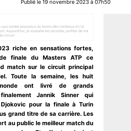
Publié le 19 novembre 2023 à 07h50
je suis tombé amoureux du tennis dès l'enfance et j'ai
ort. Aujourd'hui, je souhaite les raconter, profiter de ma
u circuit.
23 riche en sensations fortes,
ande finale du Masters ATP ce
d match sur le circuit principal
el. Toute la semaine, les huit
 monde ont livré de grands
 finalement Jannik Sinner qui
Djokovic pour la finale à Turin
lus grand titre de sa carrière. Les
t au public le meilleur match du