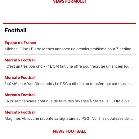
NEWS FORMULE1
Football
Équipe de France
Michael Olise : Pierre Ménès annonce un premier problème pour Zinedine Zidane en équipe de France
Mercato Football
«C’est un très bon choix» : L'OM fait une offre pour recruter un ancien joueur du PSG... et c'est validé dans l'After Foot !
Mercato Football
140M€ pour Yan Diomandé : Le PSG a dit non au transfert qui bat tous les records sur le mercato
Mercato Football
La crise financière continue de faire des ravages à Marseille : L’OM a placé 12 joueurs sur le marché des transferts… et ça pourrait lui rapporter près de 100M€ !
Mercato Football
Maghnes Akliouche raconte sa signature au PSG : Voilà les coulisses de son transfert de rêve à 50M€
NEWS FOOTBALL