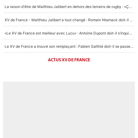
La raison d'être de Matthieu Jalibert en dehors des terrains de rugby : «Ça m'atteint autant que si tu touches à un membre de ma famille»
XV de France - Matthieu Jalibert a tout changé : Romain Ntamack doit-il s’inquiéter pour sa place à un an de la Coupe du monde ?
«Le XV de France est meilleur avec Lucu» : Antoine Dupont doit-il s’inquiéter pour sa place ?
Le XV de France a trouvé son remplaçant : Fabien Galthié doit-il se passer d'Antoine Dupont ?
ACTUS XV DE FRANCE