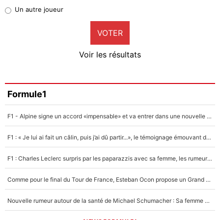
Pierre-Emile Hojbjerg
Un autre joueur
9%
VOTER
Neal Maupay
4%
Voir les résultats
Amine Harit
3%
Faris Moumbagna
Formule1
5%
F1 - Alpine signe un accord «impensable» et va entrer dans une nouvelle dimension : Grande nouvelle pour Pierre Gasly !
Un autre joueur
5%
F1 : « Je lui ai fait un câlin, puis j’ai dû partir...», le témoignage émouvant de Max Verstappen sur sa fille
1542 personnes ont participé aux votes.
F1 : Charles Leclerc surpris par les paparazzis avec sa femme, les rumeurs étaient vraies !
Comme pour le final du Tour de France, Esteban Ocon propose un Grand Prix de Formule 1 à Paris : «Autour de l’Arc de Triomphe, ce serait génial» !
Nouvelle rumeur autour de la santé de Michael Schumacher : Sa femme Corinna sort du silence