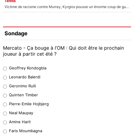
Tennis
Victime de racisme contre Murray, Kyrgios pousse un énorme coup de gueule !
Sondage
Mercato - Ça bouge à l’OM : Qui doit être le prochain
joueur à partir cet été ?
Geoffrey Kondogbia
Geoffrey Kondogbia
38%
Leonardo Balerdi
Leonardo Balerdi
Geronimo Rulli
32%
Quinten Timber
Geronimo Rulli
Pierre-Emile Hojbjerg
5%
Neal Maupay
Quinten Timber
Amine Harit
1%
Faris Moumbagna