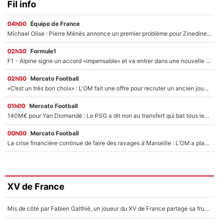
Fil info
04h00
Équipe de France
Michael Olise : Pierre Ménès annonce un premier problème pour Zinedine Zidane en équipe de France
02h30
Formule1
F1 - Alpine signe un accord «impensable» et va entrer dans une nouvelle dimension : Grande nouvelle pour Pierre Gasly !
02h00
Mercato Football
«C’est un très bon choix» : L'OM fait une offre pour recruter un ancien joueur du PSG... et c'est validé dans l'After Foot !
01h00
Mercato Football
140M€ pour Yan Diomandé : Le PSG a dit non au transfert qui bat tous les records sur le mercato
00h00
Mercato Football
La crise financière continue de faire des ravages à Marseille : L’OM a placé 12 joueurs sur le marché des transferts… et ça pourrait lui rapporter près de 100M€ !
XV de France
Mis de côté par Fabien Galthié, un joueur du XV de France partage sa frustration : «ils ne me l’ont pas dit tout de suite»