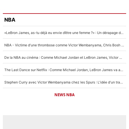
NBA
«LeBron James, as-tu déjà eu envie d’être une femme ?» : Un dérapage de Donald Trump sur la superstar de la NBA refait surface
NBA - Victime d'une thrombose comme Victor Wembanyama, Chris Bosh prévient le Français des risques sur sa santé : «J’ai failli mourir sur le coup et j’ai été ramené à la vie»
De la NBA au cinéma : Comme Michael Jordan et LeBron James, Victor Wembanyama rêve d'une carrière d'acteur !
The Last Dance sur Netflix : Comme Michael Jordan, LeBron James va avoir le droit à sa série !
Stephen Curry avec Victor Wembanyama chez les Spurs : L'idée d'un trade historique est lancée en NBA !
NEWS NBA