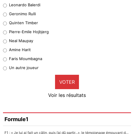
Leonardo Balerdi
Leonardo Balerdi
Geronimo Rulli
32%
Quinten Timber
Geronimo Rulli
Pierre-Emile Hojbjerg
5%
Neal Maupay
Quinten Timber
Amine Harit
1%
Faris Moumbagna
Pierre-Emile Hojbjerg
Un autre joueur
9%
VOTER
Neal Maupay
4%
Voir les résultats
Amine Harit
3%
Faris Moumbagna
Formule1
5%
F1 : « Je lui ai fait un câlin, puis j’ai dû partir...», le témoignage émouvant de Max Verstappen sur sa fille