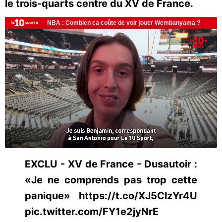
le trois-quarts centre du XV de France.
EXCLU - XV de France - Dusautoir :
«Je ne comprends pas trop cette
panique» https://t.co/XJ5ClzYr4U
pic.twitter.com/FY1e2jyNrE