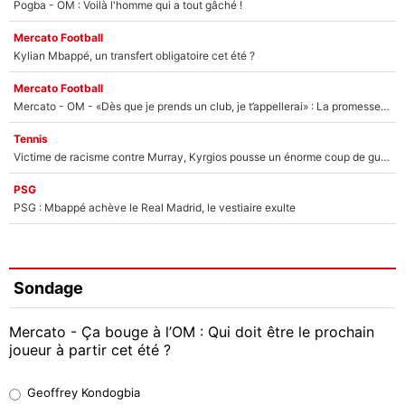
Pogba - OM : Voilà l'homme qui a tout gâché !
Mercato Football
Kylian Mbappé, un transfert obligatoire cet été ?
Mercato Football
Mercato - OM - «Dès que je prends un club, je t’appellerai» : La promesse de Marcelino au moment de claquer la porte
Tennis
Victime de racisme contre Murray, Kyrgios pousse un énorme coup de gueule !
PSG
PSG : Mbappé achève le Real Madrid, le vestiaire exulte
Sondage
Mercato - Ça bouge à l’OM : Qui doit être le prochain
joueur à partir cet été ?
Geoffrey Kondogbia
Geoffrey Kondogbia
38%