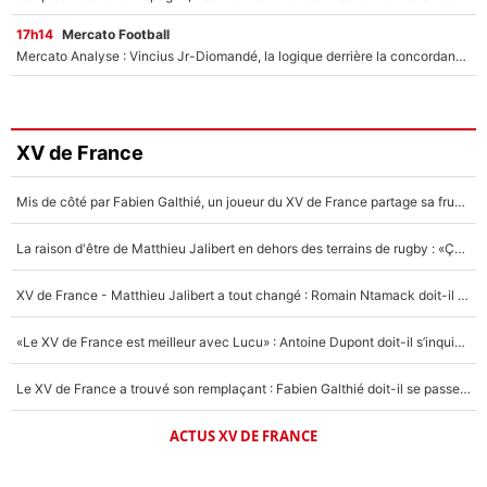
17h14
Mercato Football
Mercato Analyse : Vincius Jr-Diomandé, la logique derrière la concordance des temps
XV de France
Mis de côté par Fabien Galthié, un joueur du XV de France partage sa frustration : «ils ne me l’ont pas dit tout de suite»
La raison d'être de Matthieu Jalibert en dehors des terrains de rugby : «Ça m'atteint autant que si tu touches à un membre de ma famille»
XV de France - Matthieu Jalibert a tout changé : Romain Ntamack doit-il s’inquiéter pour sa place à un an de la Coupe du monde ?
«Le XV de France est meilleur avec Lucu» : Antoine Dupont doit-il s’inquiéter pour sa place ?
Le XV de France a trouvé son remplaçant : Fabien Galthié doit-il se passer d'Antoine Dupont ?
ACTUS XV DE FRANCE