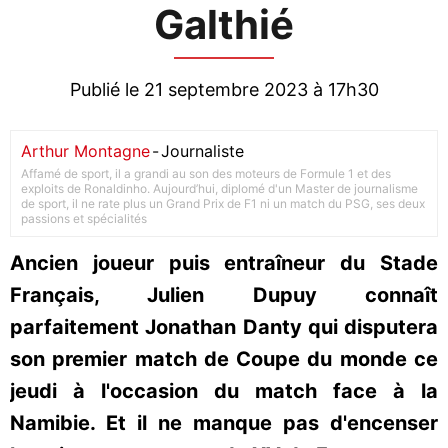
Galthié
Publié le 21 septembre 2023 à 17h30
Arthur Montagne
-
Journaliste
Affamé de sport, il a grandi au son des moteurs de Formule 1 et des
exploits de Ronaldinho. Aujourd’hui, diplomé d'un Master de journalisme
de sport, il ne rate plus un Grand Prix de F1 ni un match du PSG, ses deux
passions et spécialités
Ancien joueur puis entraîneur du Stade
Français, Julien Dupuy connaît
parfaitement Jonathan Danty qui disputera
son premier match de Coupe du monde ce
jeudi à l'occasion du match face à la
Namibie. Et il ne manque pas d'encenser