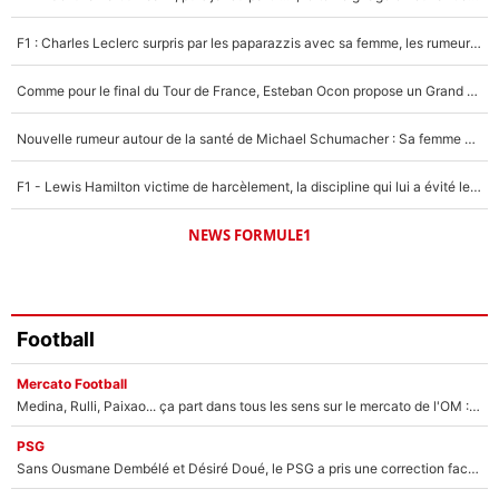
Un autre joueur
5%
F1 : Charles Leclerc surpris par les paparazzis avec sa femme, les rumeurs étaient vraies !
1519 personnes ont participé aux votes.
Comme pour le final du Tour de France, Esteban Ocon propose un Grand Prix de Formule 1 à Paris : «Autour de l’Arc de Triomphe, ce serait génial» !
Nouvelle rumeur autour de la santé de Michael Schumacher : Sa femme Corinna sort du silence
F1 - Lewis Hamilton victime de harcèlement, la discipline qui lui a évité le pire : «J'aurais probablement mal tourné»
NEWS FORMULE1
Football
Mercato Football
Medina, Rulli, Paixao... ça part dans tous les sens sur le mercato de l'OM : Frank McCourt va enfin récupérer l'argent qu'il attend ?
PSG
Sans Ousmane Dembélé et Désiré Doué, le PSG a pris une correction face à Majorque : Luis Enrique attend avec impatience des renforts !