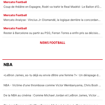
Mercato Football
Coup de théâtre en Espagne, Rodri va trahir le Real Madrid : Le Ballon d'Or a choisi de signer au FC Barcelone !
Mercato Football
Mercato Analyse : Vincius Jr-Diomandé, la logique derrière la concordance des temps
Mercato Football
Rester à Barcelone ou partir au PSG, Ferran Torres a enfin pris sa décision : La course contre la montre est lancée !
NEWS FOOTBALL
NBA
«LeBron James, as-tu déjà eu envie d’être une femme ?» : Un dérapage de Donald Trump sur la superstar de la NBA refait surface
NBA - Victime d'une thrombose comme Victor Wembanyama, Chris Bosh prévient le Français des risques sur sa santé : «J’ai failli mourir sur le coup et j’ai été ramené à la vie»
De la NBA au cinéma : Comme Michael Jordan et LeBron James, Victor Wembanyama rêve d'une carrière d'acteur !