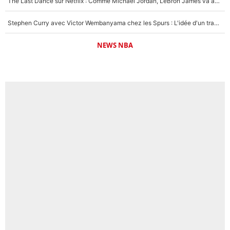
The Last Dance sur Netflix : Comme Michael Jordan, LeBron James va avoir le droit à sa série !
Stephen Curry avec Victor Wembanyama chez les Spurs : L'idée d'un trade historique est lancée en NBA !
NEWS NBA