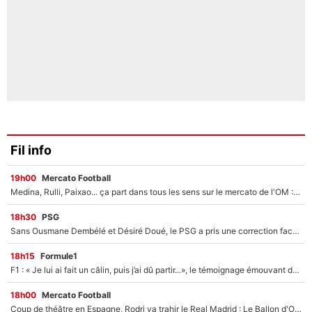
Fil info
19h00
Mercato Football
Medina, Rulli, Paixao... ça part dans tous les sens sur le mercato de l'OM : Frank McCourt va enfin récupérer l'argent qu'il attend ?
18h30
PSG
Sans Ousmane Dembélé et Désiré Doué, le PSG a pris une correction face à Majorque : Luis Enrique attend avec impatience des renforts !
18h15
Formule1
F1 : « Je lui ai fait un câlin, puis j’ai dû partir...», le témoignage émouvant de Max Verstappen sur sa fille
18h00
Mercato Football
Coup de théâtre en Espagne, Rodri va trahir le Real Madrid : Le Ballon d'Or a choisi de signer au FC Barcelone !