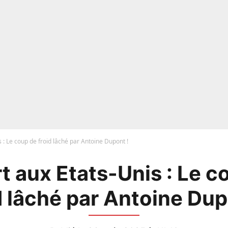
 : Le coup de froid lâché par Antoine Dupont !
t aux Etats-Unis : Le c
d lâché par Antoine Dup