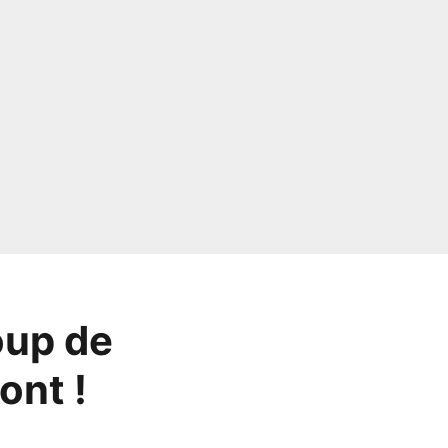
oup de
ont !