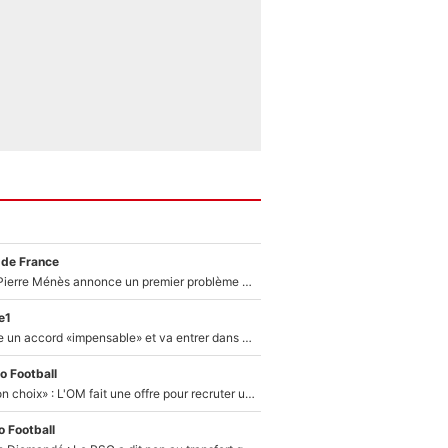
 de France
Michael Olise : Pierre Ménès annonce un premier problème pour Zinedine Zidane en équipe de France
e1
F1 - Alpine signe un accord «impensable» et va entrer dans une nouvelle dimension : Grande nouvelle pour Pierre Gasly !
o Football
«C’est un très bon choix» : L'OM fait une offre pour recruter un ancien joueur du PSG... et c'est validé dans l'After Foot !
 Football