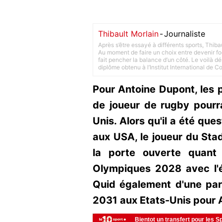
Thibault Morlain
-
Journaliste
Après s’être essayé à différents sports, Thiba
Au moment de faire un choix entre devenir foot
fait pencher la balance d’un côté. Le voilà d
diplôme obtenu à l’Institut International de 
Pour Antoine Dupont, les 
de joueur de rugby pourra
Unis. Alors qu'il a été que
aux USA, le joueur du Sta
la porte ouverte quant
Olympiques 2028 avec l'
Quid également d'une par
2031 aux Etats-Unis pour 