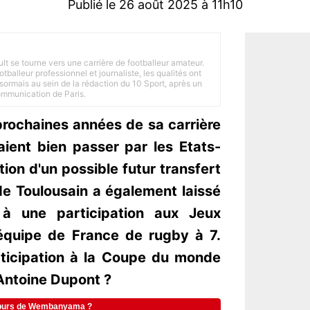
Publié le 26 août 2025 à 11h10
ult se tourne vers une carrière de footballeur amateur.
balleur professionnel et journaliste, les qualités ont
ésormais au sein de la rédaction du 10 Sport, après un
Communication de Paris.
prochaines années de sa carrière
ient bien passer par les Etats-
stion d'un possible futur transfert
de Toulousain a également laissé
 à une participation aux Jeux
équipe de France de rugby à 7.
ticipation à la Coupe du monde
Antoine Dupont ?