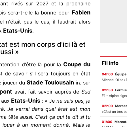
ant rivés sur 2027 et la prochaine
Fabien
fois sera-t-elle la bonne pour
 n'était pas le cas, il faudrait alors
Etats-Unis
ux
.
at est mon corps d'ici là et
ussi »
Fil info
Coupe du
intention d'être là pour la
st de savoir s'il sera toujours en état
04h00
Équipe
Stade Toulousain
le joueur du
ira sur
02h30
Formul
pont
avait fait savoir auprès de
Sud
Etats-Unis
e aux
: « Je
ne sais pas, je
02h00
Mercat
té. Je verrai dans quel état est mon
a tête aussi. C'est ça qui te dit si tu
01h00
Mercato
de jouer à un moment donné. Mais je