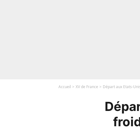
Accueil
XV de France
Départ aux Etats-Unis
Dépar
froi