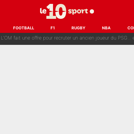
ès annonce un premier problème pour Zinedine Zidane en éq
 «impensable» et va entrer dans une nouvelle dimension : Gra
L'OM fait une offre pour recruter un ancien joueur du PSG... et
FOOTBALL
F1
RUGBY
NBA
CO
Le PSG a dit non au transfert qui bat tous les records sur 
e des ravages à Marseille : L’OM a placé 12 joueurs sur le marché des transferts… 