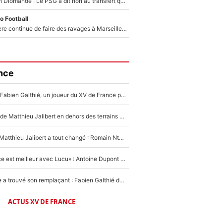
140M€ pour Yan Diomandé : Le PSG a dit non au transfert qui bat tous les records sur le mercato
o Football
La crise financière continue de faire des ravages à Marseille : L’OM a placé 12 joueurs sur le marché des transferts… et ça pourrait lui rapporter près de 100M€ !
nce
Mis de côté par Fabien Galthié, un joueur du XV de France partage sa frustration : «ils ne me l’ont pas dit tout de suite»
La raison d'être de Matthieu Jalibert en dehors des terrains de rugby : «Ça m'atteint autant que si tu touches à un membre de ma famille»
XV de France - Matthieu Jalibert a tout changé : Romain Ntamack doit-il s’inquiéter pour sa place à un an de la Coupe du monde ?
«Le XV de France est meilleur avec Lucu» : Antoine Dupont doit-il s’inquiéter pour sa place ?
Le XV de France a trouvé son remplaçant : Fabien Galthié doit-il se passer d'Antoine Dupont ?
ACTUS XV DE FRANCE