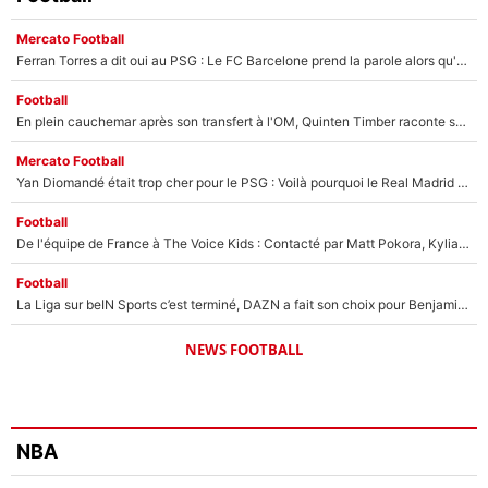
Mercato Football
Ferran Torres a dit oui au PSG : Le FC Barcelone prend la parole alors qu'un transfert de l'attaquant espagnol prend forme
Football
En plein cauchemar après son transfert à l'OM, Quinten Timber raconte ses doutes après sa signature à Marseille
Mercato Football
Yan Diomandé était trop cher pour le PSG : Voilà pourquoi le Real Madrid a accepté de payer la somme record de 140M€ pour boucler son transfert !
Football
De l'équipe de France à The Voice Kids : Contacté par Matt Pokora, Kylian Mbappé a accepté de jouer un rôle inédit sur TF1 !
Football
La Liga sur beIN Sports c’est terminé, DAZN a fait son choix pour Benjamin Da Silva et Omar Da Fonseca !
NEWS FOOTBALL
NBA