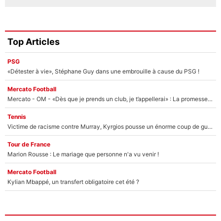
Top Articles
PSG
«Détester à vie», Stéphane Guy dans une embrouille à cause du PSG !
Mercato Football
Mercato - OM - «Dès que je prends un club, je t’appellerai» : La promesse de Marcelino au moment de claquer la porte
Tennis
Victime de racisme contre Murray, Kyrgios pousse un énorme coup de gueule !
Tour de France
Marion Rousse : Le mariage que personne n'a vu venir !
Mercato Football
Kylian Mbappé, un transfert obligatoire cet été ?