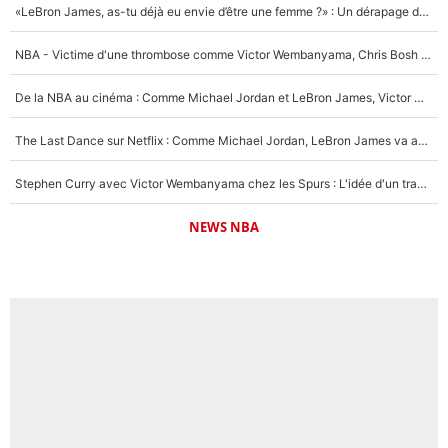
«LeBron James, as-tu déjà eu envie d’être une femme ?» : Un dérapage de Donald Trump sur la superstar de la NBA refait surface
NBA - Victime d'une thrombose comme Victor Wembanyama, Chris Bosh prévient le Français des risques sur sa santé : «J’ai failli mourir sur le coup et j’ai été ramené à la vie»
De la NBA au cinéma : Comme Michael Jordan et LeBron James, Victor Wembanyama rêve d'une carrière d'acteur !
The Last Dance sur Netflix : Comme Michael Jordan, LeBron James va avoir le droit à sa série !
Stephen Curry avec Victor Wembanyama chez les Spurs : L'idée d'un trade historique est lancée en NBA !
NEWS NBA