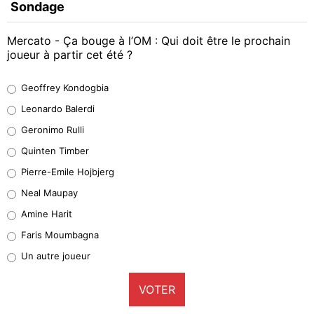
Sondage
Mercato - Ça bouge à l’OM : Qui doit être le prochain
joueur à partir cet été ?
Geoffrey Kondogbia
Geoffrey Kondogbia
38%
Leonardo Balerdi
Leonardo Balerdi
Geronimo Rulli
32%
Quinten Timber
Geronimo Rulli
Pierre-Emile Hojbjerg
5%
Neal Maupay
Quinten Timber
Amine Harit
1%
Faris Moumbagna
Pierre-Emile Hojbjerg
Un autre joueur
9%
VOTER
Neal Maupay
4%