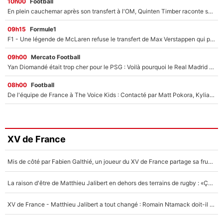
10h00
Football
En plein cauchemar après son transfert à l'OM, Quinten Timber raconte ses doutes après sa signature à Marseille
09h15
Formule1
F1 - Une légende de McLaren refuse le transfert de Max Verstappen qui pourrait «faire des vagues» et plomber l'ambiance dans l'équipe
09h00
Mercato Football
Yan Diomandé était trop cher pour le PSG : Voilà pourquoi le Real Madrid a accepté de payer la somme record de 140M€ pour boucler son transfert !
08h00
Football
De l'équipe de France à The Voice Kids : Contacté par Matt Pokora, Kylian Mbappé a accepté de jouer un rôle inédit sur TF1 !
XV de France
Mis de côté par Fabien Galthié, un joueur du XV de France partage sa frustration : «ils ne me l’ont pas dit tout de suite»
La raison d'être de Matthieu Jalibert en dehors des terrains de rugby : «Ça m'atteint autant que si tu touches à un membre de ma famille»
XV de France - Matthieu Jalibert a tout changé : Romain Ntamack doit-il s’inquiéter pour sa place à un an de la Coupe du monde ?