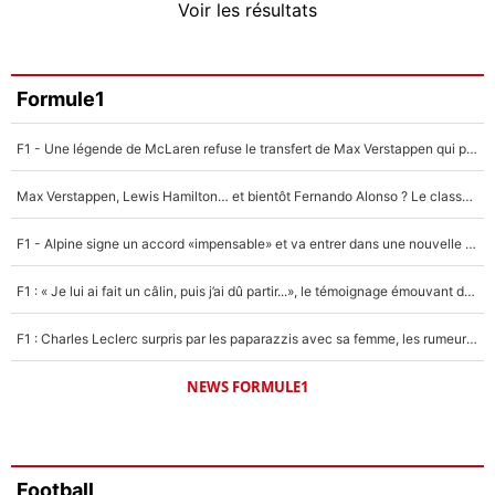
Voir les résultats
Amine Harit
3%
Faris Moumbagna
Formule1
4%
F1 - Une légende de McLaren refuse le transfert de Max Verstappen qui pourrait «faire des vagues» et plomber l'ambiance dans l'équipe
Un autre joueur
5%
Max Verstappen, Lewis Hamilton… et bientôt Fernando Alonso ? Le classement des pilotes les mieux payés en Formule 1 risque de changer !
1672 personnes ont participé aux votes.
F1 - Alpine signe un accord «impensable» et va entrer dans une nouvelle dimension : Grande nouvelle pour Pierre Gasly !
F1 : « Je lui ai fait un câlin, puis j’ai dû partir...», le témoignage émouvant de Max Verstappen sur sa fille
F1 : Charles Leclerc surpris par les paparazzis avec sa femme, les rumeurs étaient vraies !
NEWS FORMULE1
Football