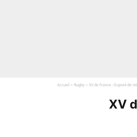
Accueil
Rugby
XV de France : Dupont de ret
XV d