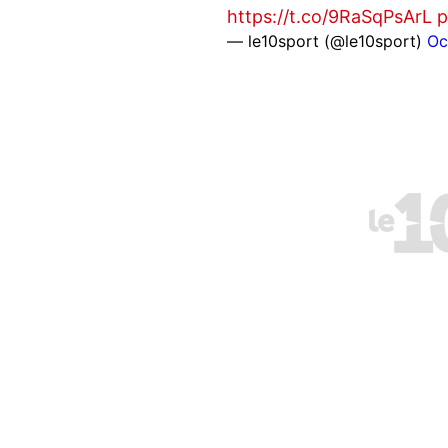
https://t.co/9RaSqPsArL
p
— le10sport (@le10sport)
Oc