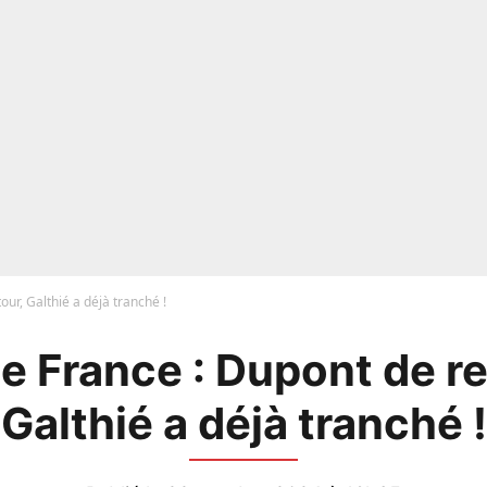
our, Galthié a déjà tranché !
e France : Dupont de re
Galthié a déjà tranché !