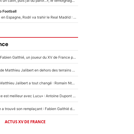
F1 : « Je lui ai fait un câlin, puis j’ai dû partir...», le témoignage émouvant de Max Verstappen sur sa fille
 Football
Coup de théâtre en Espagne, Rodri va trahir le Real Madrid : Le Ballon d'Or a choisi de signer au FC Barcelone !
nce
Mis de côté par Fabien Galthié, un joueur du XV de France partage sa frustration : «ils ne me l’ont pas dit tout de suite»
La raison d'être de Matthieu Jalibert en dehors des terrains de rugby : «Ça m'atteint autant que si tu touches à un membre de ma famille»
XV de France - Matthieu Jalibert a tout changé : Romain Ntamack doit-il s’inquiéter pour sa place à un an de la Coupe du monde ?
«Le XV de France est meilleur avec Lucu» : Antoine Dupont doit-il s’inquiéter pour sa place ?
Le XV de France a trouvé son remplaçant : Fabien Galthié doit-il se passer d'Antoine Dupont ?
ACTUS XV DE FRANCE