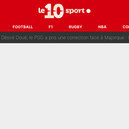
uer à Zinedine Zidane en équipe de France : «Je n'aurais jam
rt dans tous les sens sur le mercato de l'OM : Frank McCourt va enf
FOOTBALL
F1
RUGBY
NBA
CO
 Doué, le PSG a pris une correction face à Majorque : Luis Enrique a
, puis j’ai dû partir...», le témoignage émouvant de Max Verstapp
 Rodri va trahir le Real Madrid : Le Ballon d'Or a choisi de 