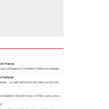
 de France
Franck Ribéry a osé s'attaquer à Zinedine Zidane en équipe de France : «Je n'aurais jamais fait ça»
 Football
Medina, Rulli, Paixao... ça part dans tous les sens sur le mercato de l'OM : Frank McCourt va enfin récupérer l'argent qu'il attend ?
Sans Ousmane Dembélé et Désiré Doué, le PSG a pris une correction face à Majorque : Luis Enrique attend avec impatience des renforts !
e1