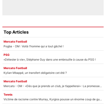
Top Articles
Mercato Football
Pogba - OM : Voilà l'homme qui a tout gâché !
PSG
«Détester à vie», Stéphane Guy dans une embrouille à cause du PSG !
Mercato Football
Kylian Mbappé, un transfert obligatoire cet été ?
Mercato Football
Mercato - OM - «Dès que je prends un club, je t’appellerai» : La promesse de Marcelino au moment de claquer la porte
Tennis
Victime de racisme contre Murray, Kyrgios pousse un énorme coup de gueule !