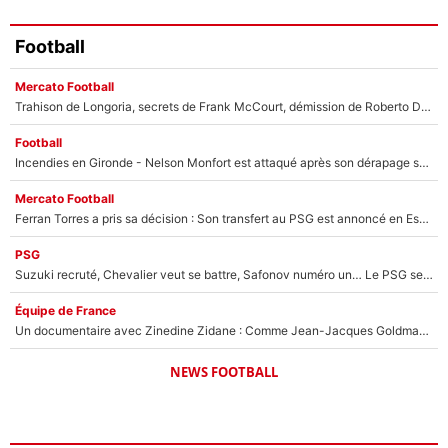
Football
Mercato Football
Trahison de Longoria, secrets de Frank McCourt, démission de Roberto De Zerbi : Medhi Benatia se lâche sur son départ de l'OM et fait d'importantes révélations
Football
Incendies en Gironde - Nelson Monfort est attaqué après son dérapage sur CNews : «Et lui, il prend combien pour parler dans un studio climatisé?»
Mercato Football
Ferran Torres a pris sa décision : Son transfert au PSG est annoncé en Espagne !
PSG
Suzuki recruté, Chevalier veut se battre, Safonov numéro un… Le PSG se lance encore dans un gros chantier pour le poste de gardien de but
Équipe de France
Un documentaire avec Zinedine Zidane : Comme Jean-Jacques Goldman et Mylène Farmer, le nouveau sélectionneur de l'équipe de France a recalé une journaliste très connue
NEWS FOOTBALL