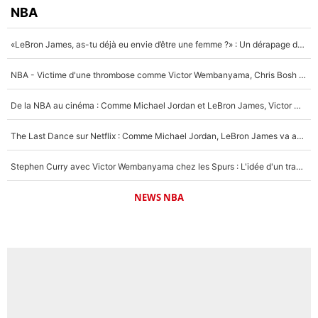
NBA
«LeBron James, as-tu déjà eu envie d’être une femme ?» : Un dérapage de Donald Trump sur la superstar de la NBA refait surface
NBA - Victime d'une thrombose comme Victor Wembanyama, Chris Bosh prévient le Français des risques sur sa santé : «J’ai failli mourir sur le coup et j’ai été ramené à la vie»
De la NBA au cinéma : Comme Michael Jordan et LeBron James, Victor Wembanyama rêve d'une carrière d'acteur !
The Last Dance sur Netflix : Comme Michael Jordan, LeBron James va avoir le droit à sa série !
Stephen Curry avec Victor Wembanyama chez les Spurs : L'idée d'un trade historique est lancée en NBA !
NEWS NBA