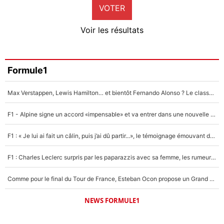
VOTER
Neal Maupay
4%
Voir les résultats
Amine Harit
3%
Faris Moumbagna
Formule1
4%
Max Verstappen, Lewis Hamilton… et bientôt Fernando Alonso ? Le classement des pilotes les mieux payés en Formule 1 risque de changer !
Un autre joueur
5%
F1 - Alpine signe un accord «impensable» et va entrer dans une nouvelle dimension : Grande nouvelle pour Pierre Gasly !
1645 personnes ont participé aux votes.
F1 : « Je lui ai fait un câlin, puis j’ai dû partir...», le témoignage émouvant de Max Verstappen sur sa fille
F1 : Charles Leclerc surpris par les paparazzis avec sa femme, les rumeurs étaient vraies !
Comme pour le final du Tour de France, Esteban Ocon propose un Grand Prix de Formule 1 à Paris : «Autour de l’Arc de Triomphe, ce serait génial» !
NEWS FORMULE1