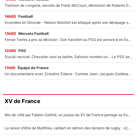
Trahison de Longoria, secrets de Frank McCourt, démission de Roberto De Zerbi : Medhi Benatia se lâche sur son départ de l'OM et fait d'importantes révélations
14h00
Football
Incendies en Gironde - Nelson Monfort est attaqué après son dérapage sur CNews : «Et lui, il prend combien pour parler dans un studio climatisé?»
13h00
Mercato Football
Ferran Torres a pris sa décision : Son transfert au PSG est annoncé en Espagne !
12h00
PSG
Suzuki recruté, Chevalier veut se battre, Safonov numéro un… Le PSG se lance encore dans un gros chantier pour le poste de gardien de but
11h00
Équipe de France
Un documentaire avec Zinedine Zidane : Comme Jean-Jacques Goldman et Mylène Farmer, le nouveau sélectionneur de l'équipe de France a recalé une journaliste très connue
XV de France
Mis de côté par Fabien Galthié, un joueur du XV de France partage sa frustration : «ils ne me l’ont pas dit tout de suite»
La raison d'être de Matthieu Jalibert en dehors des terrains de rugby : «Ça m'atteint autant que si tu touches à un membre de ma famille»