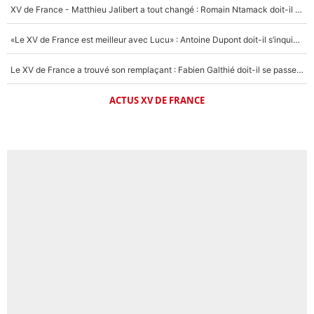
XV de France - Matthieu Jalibert a tout changé : Romain Ntamack doit-il s’inquiéter pour sa place à un an de la Coupe du monde ?
«Le XV de France est meilleur avec Lucu» : Antoine Dupont doit-il s’inquiéter pour sa place ?
Le XV de France a trouvé son remplaçant : Fabien Galthié doit-il se passer d'Antoine Dupont ?
ACTUS XV DE FRANCE