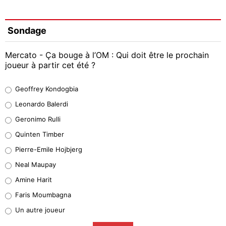
Sondage
Mercato - Ça bouge à l’OM : Qui doit être le prochain
joueur à partir cet été ?
Geoffrey Kondogbia
Geoffrey Kondogbia
38%
Leonardo Balerdi
Leonardo Balerdi
Geronimo Rulli
32%
Quinten Timber
Geronimo Rulli
Pierre-Emile Hojbjerg
5%
Neal Maupay
Quinten Timber
Amine Harit
1%
Faris Moumbagna
Pierre-Emile Hojbjerg
Un autre joueur
9%