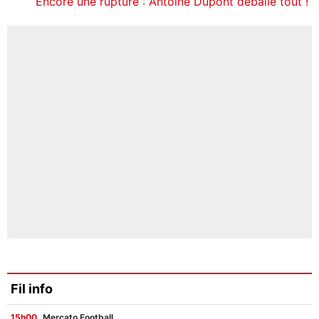
Encore une rupture : Antoine Dupont déballe tout !
Fil info
15h00
Mercato Football