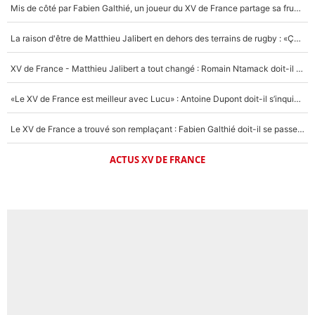
Mis de côté par Fabien Galthié, un joueur du XV de France partage sa frustration : «ils ne me l’ont pas dit tout de suite»
La raison d'être de Matthieu Jalibert en dehors des terrains de rugby : «Ça m'atteint autant que si tu touches à un membre de ma famille»
XV de France - Matthieu Jalibert a tout changé : Romain Ntamack doit-il s’inquiéter pour sa place à un an de la Coupe du monde ?
«Le XV de France est meilleur avec Lucu» : Antoine Dupont doit-il s’inquiéter pour sa place ?
Le XV de France a trouvé son remplaçant : Fabien Galthié doit-il se passer d'Antoine Dupont ?
ACTUS XV DE FRANCE