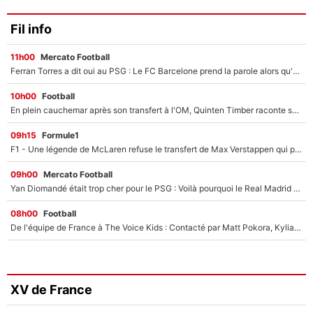
Fil info
11h00
Mercato Football
Ferran Torres a dit oui au PSG : Le FC Barcelone prend la parole alors qu'un transfert de l'attaquant espagnol prend forme
10h00
Football
En plein cauchemar après son transfert à l'OM, Quinten Timber raconte ses doutes après sa signature à Marseille
09h15
Formule1
F1 - Une légende de McLaren refuse le transfert de Max Verstappen qui pourrait «faire des vagues» et plomber l'ambiance dans l'équipe
09h00
Mercato Football
Yan Diomandé était trop cher pour le PSG : Voilà pourquoi le Real Madrid a accepté de payer la somme record de 140M€ pour boucler son transfert !
08h00
Football
De l'équipe de France à The Voice Kids : Contacté par Matt Pokora, Kylian Mbappé a accepté de jouer un rôle inédit sur TF1 !
XV de France