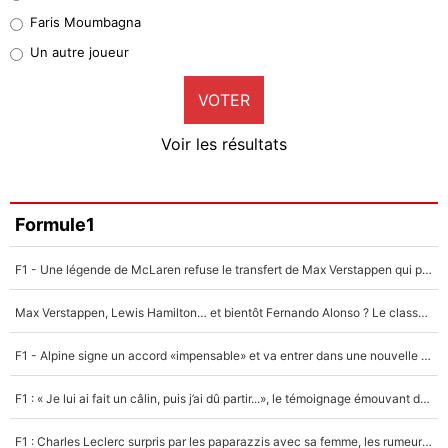
1%
Faris Moumbagna
Pierre-Emile Hojbjerg
Un autre joueur
9%
VOTER
Neal Maupay
4%
Voir les résultats
Amine Harit
3%
Faris Moumbagna
Formule1
4%
F1 - Une légende de McLaren refuse le transfert de Max Verstappen qui pourrait «faire des vagues» et plomber l'ambiance dans l'équipe
Un autre joueur
5%
Max Verstappen, Lewis Hamilton… et bientôt Fernando Alonso ? Le classement des pilotes les mieux payés en Formule 1 risque de changer !
1672 personnes ont participé aux votes.
F1 - Alpine signe un accord «impensable» et va entrer dans une nouvelle dimension : Grande nouvelle pour Pierre Gasly !
F1 : « Je lui ai fait un câlin, puis j’ai dû partir...», le témoignage émouvant de Max Verstappen sur sa fille
F1 : Charles Leclerc surpris par les paparazzis avec sa femme, les rumeurs étaient vraies !