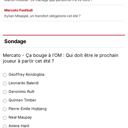
Mercato Football
Kylian Mbappé, un transfert obligatoire cet été ?
Sondage
Mercato - Ça bouge à l’OM : Qui doit être le prochain
joueur à partir cet été ?
Geoffrey Kondogbia
Geoffrey Kondogbia
38%
Leonardo Balerdi
Leonardo Balerdi
Geronimo Rulli
32%
Quinten Timber
Geronimo Rulli
Pierre-Emile Hojbjerg
5%
Neal Maupay
Quinten Timber
Amine Harit