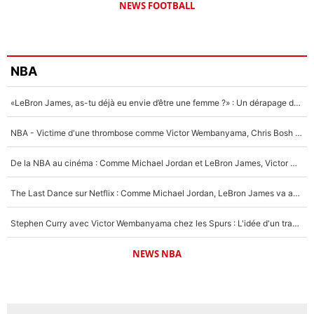
NEWS FOOTBALL
NBA
«LeBron James, as-tu déjà eu envie d’être une femme ?» : Un dérapage de Donald Trump sur la superstar de la NBA refait surface
NBA - Victime d'une thrombose comme Victor Wembanyama, Chris Bosh prévient le Français des risques sur sa santé : «J’ai failli mourir sur le coup et j’ai été ramené à la vie»
De la NBA au cinéma : Comme Michael Jordan et LeBron James, Victor Wembanyama rêve d'une carrière d'acteur !
The Last Dance sur Netflix : Comme Michael Jordan, LeBron James va avoir le droit à sa série !
Stephen Curry avec Victor Wembanyama chez les Spurs : L'idée d'un trade historique est lancée en NBA !
NEWS NBA