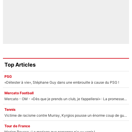
Top Articles
PSG
«Détester à vie», Stéphane Guy dans une embrouille à cause du PSG !
Mercato Football
Mercato - OM - «Dès que je prends un club, je t’appellerai» : La promesse de Marcelino au moment de claquer la porte
Tennis
Victime de racisme contre Murray, Kyrgios pousse un énorme coup de gueule !
Tour de France
Marion Rousse : Le mariage que personne n'a vu venir !