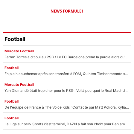
NEWS FORMULE1
Football
Mercato Football
Ferran Torres a dit oui au PSG : Le FC Barcelone prend la parole alors qu'un transfert de l'attaquant espagnol prend forme
Football
En plein cauchemar après son transfert à l'OM, Quinten Timber raconte ses doutes après sa signature à Marseille
Mercato Football
Yan Diomandé était trop cher pour le PSG : Voilà pourquoi le Real Madrid a accepté de payer la somme record de 140M€ pour boucler son transfert !
Football
De l'équipe de France à The Voice Kids : Contacté par Matt Pokora, Kylian Mbappé a accepté de jouer un rôle inédit sur TF1 !
Football
La Liga sur beIN Sports c’est terminé, DAZN a fait son choix pour Benjamin Da Silva et Omar Da Fonseca !