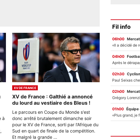
Fil info
06h00
Mercat
04h00
Footbal
02h30
Cyclis
XV DE FRANCE
02h00
Mercat
u
XV de France : Galthié a annoncé
du lourd au vestiaire des Bleus !
01h00
Équipe
Le parcours en Coupe du Monde s'est
e à
donc arrêté brutalement dimanche soir
pour le XV de France, sorti par l'Afrique du
,
Sud en quart de finale de la compétition.
Et malgré la grande ...