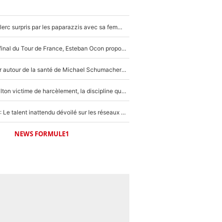
F1 : Charles Leclerc surpris par les paparazzis avec sa femme, les rumeurs étaient vraies !
Comme pour le final du Tour de France, Esteban Ocon propose un Grand Prix de Formule 1 à Paris : «Autour de l’Arc de Triomphe, ce serait génial» !
Nouvelle rumeur autour de la santé de Michael Schumacher : Sa femme Corinna sort du silence
F1 - Lewis Hamilton victime de harcèlement, la discipline qui lui a évité le pire : «J'aurais probablement mal tourné»
Lewis Hamilton : Le talent inattendu dévoilé sur les réseaux sociaux qui a impressionné Kim Kardashian pendant leurs vacances en amoureux !
NEWS FORMULE1