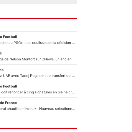
o Football
«Il a décidé de rester au PSG» : Les coulisses de la décision de Lucas Chevalier pour son transfert
l
Après le dérapage de Nelson Monfort sur CNews, un ancien journaliste de France Télévisions relance la polémique sur les incendies en Gironde
me
Paul Seixas chez UAE avec Tadej Pogacar : Le transfert qui effraie le peloton, «c’est la pire des choses qui puisse arriver»
o Football
Grégory Lorenzi doit renoncer à cinq signatures en pleine crise financière : L’IA propose sept noms à l’OM pour un mercato réussi... à seulement 5M€ !
 de France
«Plus grand, je ferai chauffeur-livreur» : Nouveau sélectionneur des Bleus, Zinédine Zidane s’était imaginé un avenir très différent lorsqu'il était enfant