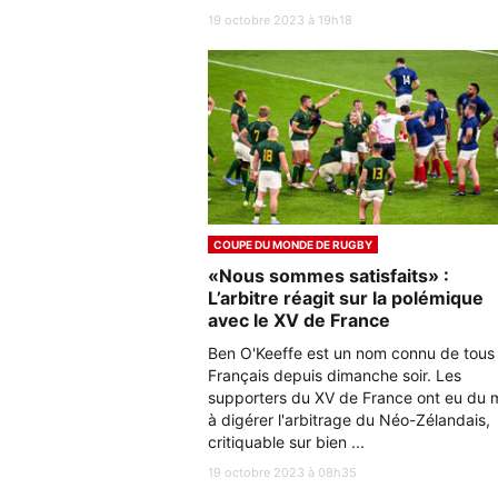
19 octobre 2023 à 19h18
COUPE DU MONDE DE RUGBY
«Nous sommes satisfaits» :
L’arbitre réagit sur la polémique
avec le XV de France
Ben O'Keeffe est un nom connu de tous 
Français depuis dimanche soir. Les
supporters du XV de France ont eu du 
à digérer l'arbitrage du Néo-Zélandais,
critiquable sur bien ...
19 octobre 2023 à 08h35