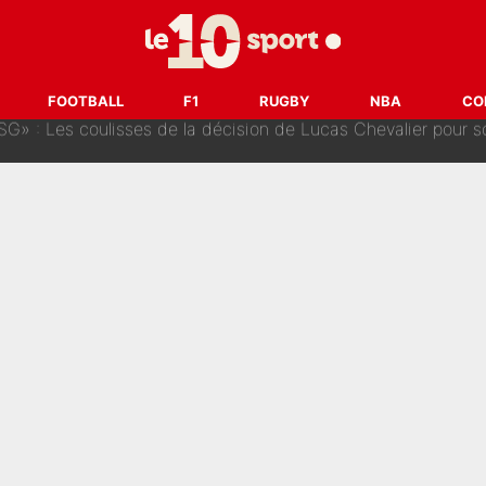
SG» : Les coulisses de la décision de Lucas Chevalier pour s
FOOTBALL
F1
RUGBY
NBA
CO
fort sur CNews, un ancien journaliste de France Télévisions relance la 
dej Pogacar : Le transfert qui effraie le peloton, «c’est la 
nq signatures en pleine crise financière : L’IA propose sept noms à l’OM po
reur» : Nouveau sélectionneur des Bleus, Zinédine Zidane s’était imaginé un av