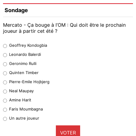
Sondage
Mercato - Ça bouge à l’OM : Qui doit être le prochain
joueur à partir cet été ?
Geoffrey Kondogbia
Geoffrey Kondogbia
38%
Leonardo Balerdi
Leonardo Balerdi
Geronimo Rulli
32%
Quinten Timber
Geronimo Rulli
Pierre-Emile Hojbjerg
5%
Neal Maupay
Quinten Timber
Amine Harit
1%
Faris Moumbagna
Pierre-Emile Hojbjerg
Un autre joueur
9%
VOTER
Neal Maupay