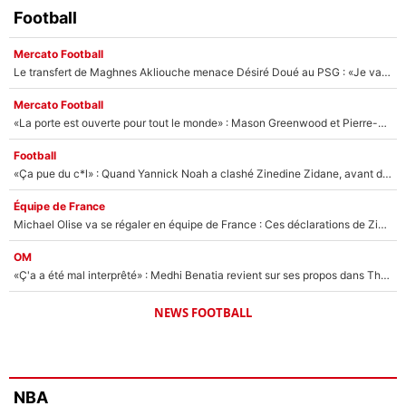
Football
Mercato Football
Le transfert de Maghnes Akliouche menace Désiré Doué au PSG : «Je valide à 200%»
Mercato Football
«La porte est ouverte pour tout le monde» : Mason Greenwood et Pierre-Emerick Aubameyang ont quitté l'OM, Amine Gouiri balance sur la suite du mercato et sur la réaction du vestiaire !
Football
«Ça pue du c*l» : Quand Yannick Noah a clashé Zinedine Zidane, avant de se faire recadrer par le nouveau sélectionneur de l'équipe de France !
Équipe de France
Michael Olise va se régaler en équipe de France : Ces déclarations de Zinedine Zidane qui prouvent qu'il va tout miser sur la star du Bayern Munich !
OM
«Ç'a a été mal interprêté» : Medhi Benatia revient sur ses propos dans The Bridge et précise ses conditions pour rejoindre le PSG !
NEWS FOOTBALL
NBA