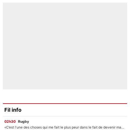
Fil info
02h30
Rugby
«C’est l'une des choses qui me fait le plus peur dans le fait de devenir maman» : En couple avec Antoine Dupont, Iris Mittenaere s'inquiète déjà pour ses futurs enfants !