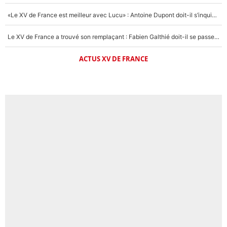
«Le XV de France est meilleur avec Lucu» : Antoine Dupont doit-il s’inquiéter pour sa place ?
Le XV de France a trouvé son remplaçant : Fabien Galthié doit-il se passer d'Antoine Dupont ?
ACTUS XV DE FRANCE