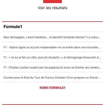
4%
Voir les résultats
Amine Harit
3%
Faris Moumbagna
Formule1
4%
Max Verstappen, Lewis Hamilton… et bientôt Fernando Alonso ? Le classement des pilotes les mieux payés en Formule 1 risque de changer !
Un autre joueur
5%
F1 - Alpine signe un accord «impensable» et va entrer dans une nouvelle dimension : Grande nouvelle pour Pierre Gasly !
1664 personnes ont participé aux votes.
F1 : « Je lui ai fait un câlin, puis j’ai dû partir...», le témoignage émouvant de Max Verstappen sur sa fille
F1 : Charles Leclerc surpris par les paparazzis avec sa femme, les rumeurs étaient vraies !
Comme pour le final du Tour de France, Esteban Ocon propose un Grand Prix de Formule 1 à Paris : «Autour de l’Arc de Triomphe, ce serait génial» !
NEWS FORMULE1