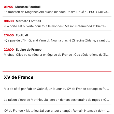
01h00
Mercato Football
Le transfert de Maghnes Akliouche menace Désiré Doué au PSG : «Je valide à 200%»
00h00
Mercato Football
«La porte est ouverte pour tout le monde» : Mason Greenwood et Pierre-Emerick Aubameyang ont quitté l'OM, Amine Gouiri balance sur la suite du mercato et sur la réaction du vestiaire !
23h00
Football
«Ça pue du c*l» : Quand Yannick Noah a clashé Zinedine Zidane, avant de se faire recadrer par le nouveau sélectionneur de l'équipe de France !
22h00
Équipe de France
Michael Olise va se régaler en équipe de France : Ces déclarations de Zinedine Zidane qui prouvent qu'il va tout miser sur la star du Bayern Munich !
XV de France
Mis de côté par Fabien Galthié, un joueur du XV de France partage sa frustration : «ils ne me l’ont pas dit tout de suite»
La raison d'être de Matthieu Jalibert en dehors des terrains de rugby : «Ça m'atteint autant que si tu touches à un membre de ma famille»
XV de France - Matthieu Jalibert a tout changé : Romain Ntamack doit-il s’inquiéter pour sa place à un an de la Coupe du monde ?