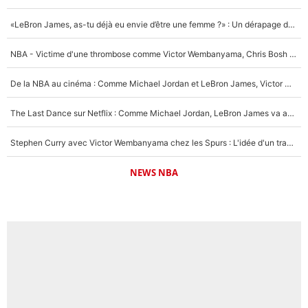
«LeBron James, as-tu déjà eu envie d’être une femme ?» : Un dérapage de Donald Trump sur la superstar de la NBA refait surface
NBA - Victime d'une thrombose comme Victor Wembanyama, Chris Bosh prévient le Français des risques sur sa santé : «J’ai failli mourir sur le coup et j’ai été ramené à la vie»
De la NBA au cinéma : Comme Michael Jordan et LeBron James, Victor Wembanyama rêve d'une carrière d'acteur !
The Last Dance sur Netflix : Comme Michael Jordan, LeBron James va avoir le droit à sa série !
Stephen Curry avec Victor Wembanyama chez les Spurs : L'idée d'un trade historique est lancée en NBA !
NEWS NBA