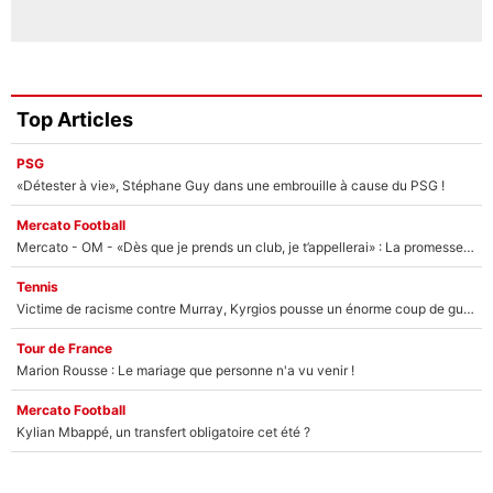
Top Articles
PSG
«Détester à vie», Stéphane Guy dans une embrouille à cause du PSG !
Mercato Football
Mercato - OM - «Dès que je prends un club, je t’appellerai» : La promesse de Marcelino au moment de claquer la porte
Tennis
Victime de racisme contre Murray, Kyrgios pousse un énorme coup de gueule !
Tour de France
Marion Rousse : Le mariage que personne n'a vu venir !
Mercato Football
Kylian Mbappé, un transfert obligatoire cet été ?