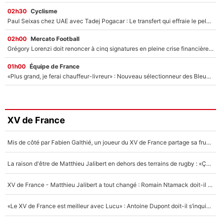
02h30
Cyclisme
Paul Seixas chez UAE avec Tadej Pogacar : Le transfert qui effraie le peloton, «c’est la pire des choses qui puisse arriver»
02h00
Mercato Football
Grégory Lorenzi doit renoncer à cinq signatures en pleine crise financière : L’IA propose sept noms à l’OM pour un mercato réussi... à seulement 5M€ !
01h00
Équipe de France
«Plus grand, je ferai chauffeur-livreur» : Nouveau sélectionneur des Bleus, Zinédine Zidane s’était imaginé un avenir très différent lorsqu'il était enfant
XV de France
Mis de côté par Fabien Galthié, un joueur du XV de France partage sa frustration : «ils ne me l’ont pas dit tout de suite»
La raison d'être de Matthieu Jalibert en dehors des terrains de rugby : «Ça m'atteint autant que si tu touches à un membre de ma famille»
XV de France - Matthieu Jalibert a tout changé : Romain Ntamack doit-il s’inquiéter pour sa place à un an de la Coupe du monde ?
«Le XV de France est meilleur avec Lucu» : Antoine Dupont doit-il s’inquiéter pour sa place ?