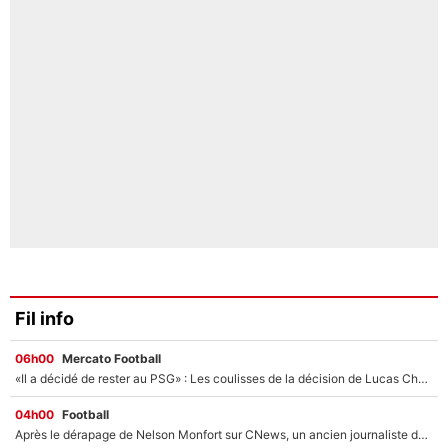
Fil info
06h00
Mercato Football
«Il a décidé de rester au PSG» : Les coulisses de la décision de Lucas Chevalier pour son transfert
04h00
Football
Après le dérapage de Nelson Monfort sur CNews, un ancien journaliste de France Télévisions relance la polémique sur les incendies en Gironde