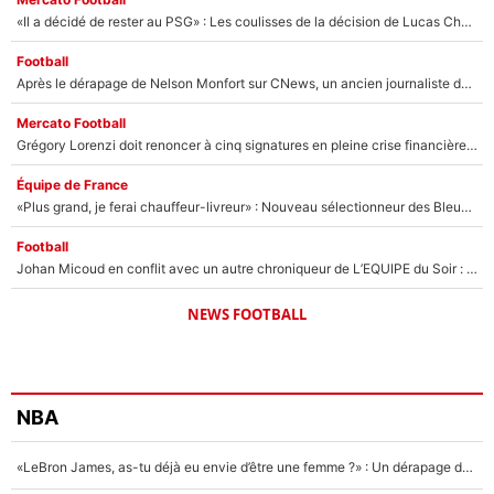
«Il a décidé de rester au PSG» : Les coulisses de la décision de Lucas Chevalier pour son transfert
Football
Après le dérapage de Nelson Monfort sur CNews, un ancien journaliste de France Télévisions relance la polémique sur les incendies en Gironde
Mercato Football
Grégory Lorenzi doit renoncer à cinq signatures en pleine crise financière : L’IA propose sept noms à l’OM pour un mercato réussi... à seulement 5M€ !
Équipe de France
«Plus grand, je ferai chauffeur-livreur» : Nouveau sélectionneur des Bleus, Zinédine Zidane s’était imaginé un avenir très différent lorsqu'il était enfant
Football
Johan Micoud en conflit avec un autre chroniqueur de L’EQUIPE du Soir : «Pendant un moment, je ne les ai pas remis ensemble dans l'émission»
NEWS FOOTBALL
NBA
«LeBron James, as-tu déjà eu envie d’être une femme ?» : Un dérapage de Donald Trump sur la superstar de la NBA refait surface