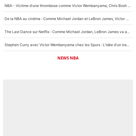
NBA - Victime d'une thrombose comme Victor Wembanyama, Chris Bosh prévient le Français des risques sur sa santé : «J’ai failli mourir sur le coup et j’ai été ramené à la vie»
De la NBA au cinéma : Comme Michael Jordan et LeBron James, Victor Wembanyama rêve d'une carrière d'acteur !
The Last Dance sur Netflix : Comme Michael Jordan, LeBron James va avoir le droit à sa série !
Stephen Curry avec Victor Wembanyama chez les Spurs : L'idée d'un trade historique est lancée en NBA !
NEWS NBA