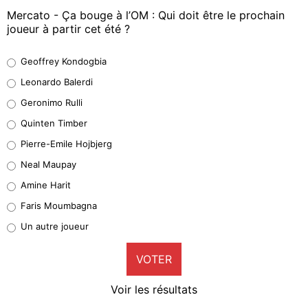
Mercato - Ça bouge à l’OM : Qui doit être le prochain
joueur à partir cet été ?
Geoffrey Kondogbia
Geoffrey Kondogbia
38%
Leonardo Balerdi
Leonardo Balerdi
Geronimo Rulli
32%
Quinten Timber
Geronimo Rulli
Pierre-Emile Hojbjerg
4%
Neal Maupay
Quinten Timber
Amine Harit
1%
Faris Moumbagna
Pierre-Emile Hojbjerg
Un autre joueur
9%
VOTER
Neal Maupay
4%
Voir les résultats
Amine Harit