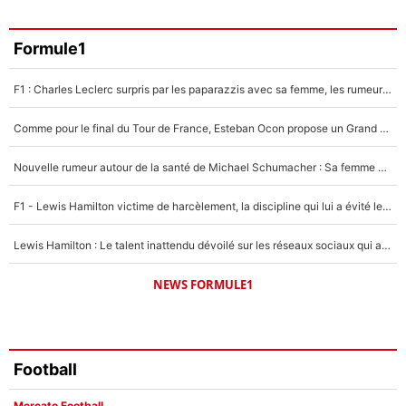
3%
Faris Moumbagna
Formule1
4%
F1 : Charles Leclerc surpris par les paparazzis avec sa femme, les rumeurs étaient vraies !
Un autre joueur
5%
Comme pour le final du Tour de France, Esteban Ocon propose un Grand Prix de Formule 1 à Paris : «Autour de l’Arc de Triomphe, ce serait génial» !
1462 personnes ont participé aux votes.
Nouvelle rumeur autour de la santé de Michael Schumacher : Sa femme Corinna sort du silence
F1 - Lewis Hamilton victime de harcèlement, la discipline qui lui a évité le pire : «J'aurais probablement mal tourné»
Lewis Hamilton : Le talent inattendu dévoilé sur les réseaux sociaux qui a impressionné Kim Kardashian pendant leurs vacances en amoureux !
NEWS FORMULE1
Football
Mercato Football