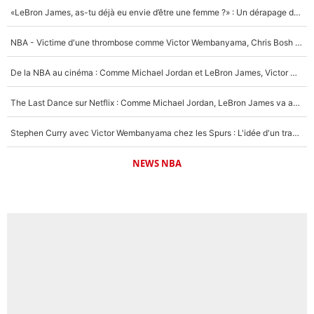
«LeBron James, as-tu déjà eu envie d’être une femme ?» : Un dérapage de Donald Trump sur la superstar de la NBA refait surface
NBA - Victime d'une thrombose comme Victor Wembanyama, Chris Bosh prévient le Français des risques sur sa santé : «J’ai failli mourir sur le coup et j’ai été ramené à la vie»
De la NBA au cinéma : Comme Michael Jordan et LeBron James, Victor Wembanyama rêve d'une carrière d'acteur !
The Last Dance sur Netflix : Comme Michael Jordan, LeBron James va avoir le droit à sa série !
Stephen Curry avec Victor Wembanyama chez les Spurs : L'idée d'un trade historique est lancée en NBA !
NEWS NBA