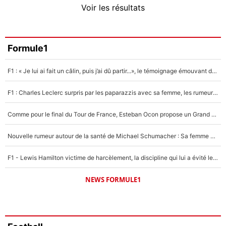
Voir les résultats
Amine Harit
3%
Faris Moumbagna
Formule1
5%
F1 : « Je lui ai fait un câlin, puis j’ai dû partir...», le témoignage émouvant de Max Verstappen sur sa fille
Un autre joueur
5%
F1 : Charles Leclerc surpris par les paparazzis avec sa femme, les rumeurs étaient vraies !
1521 personnes ont participé aux votes.
Comme pour le final du Tour de France, Esteban Ocon propose un Grand Prix de Formule 1 à Paris : «Autour de l’Arc de Triomphe, ce serait génial» !
Nouvelle rumeur autour de la santé de Michael Schumacher : Sa femme Corinna sort du silence
F1 - Lewis Hamilton victime de harcèlement, la discipline qui lui a évité le pire : «J'aurais probablement mal tourné»
NEWS FORMULE1