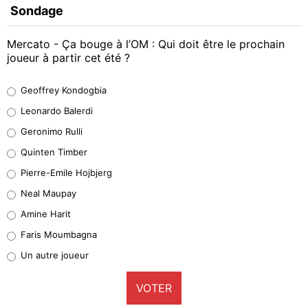
Sondage
Mercato - Ça bouge à l’OM : Qui doit être le prochain
joueur à partir cet été ?
Geoffrey Kondogbia
Geoffrey Kondogbia
38%
Leonardo Balerdi
Leonardo Balerdi
Geronimo Rulli
32%
Quinten Timber
Geronimo Rulli
Pierre-Emile Hojbjerg
5%
Neal Maupay
Quinten Timber
Amine Harit
1%
Faris Moumbagna
Pierre-Emile Hojbjerg
Un autre joueur
9%
VOTER
Neal Maupay
4%