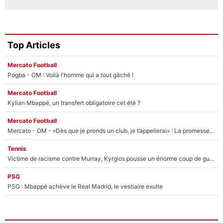
Top Articles
Mercato Football
Pogba - OM : Voilà l'homme qui a tout gâché !
Mercato Football
Kylian Mbappé, un transfert obligatoire cet été ?
Mercato Football
Mercato - OM - «Dès que je prends un club, je t’appellerai» : La promesse de Marcelino au moment de claquer la porte
Tennis
Victime de racisme contre Murray, Kyrgios pousse un énorme coup de gueule !
PSG
PSG : Mbappé achève le Real Madrid, le vestiaire exulte