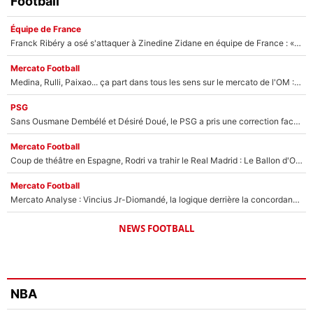
Football
Équipe de France
Franck Ribéry a osé s'attaquer à Zinedine Zidane en équipe de France : «Je n'aurais jamais fait ça»
Mercato Football
Medina, Rulli, Paixao... ça part dans tous les sens sur le mercato de l'OM : Frank McCourt va enfin récupérer l'argent qu'il attend ?
PSG
Sans Ousmane Dembélé et Désiré Doué, le PSG a pris une correction face à Majorque : Luis Enrique attend avec impatience des renforts !
Mercato Football
Coup de théâtre en Espagne, Rodri va trahir le Real Madrid : Le Ballon d'Or a choisi de signer au FC Barcelone !
Mercato Football
Mercato Analyse : Vincius Jr-Diomandé, la logique derrière la concordance des temps
NEWS FOOTBALL
NBA