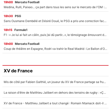
19h00
Mercato Football
Medina, Rulli, Paixao... ça part dans tous les sens sur le mercato de l'OM : Frank McCourt va enfin récupérer l'argent qu'il attend ?
18h30
PSG
Sans Ousmane Dembélé et Désiré Doué, le PSG a pris une correction face à Majorque : Luis Enrique attend avec impatience des renforts !
18h15
Formule1
F1 : « Je lui ai fait un câlin, puis j’ai dû partir...», le témoignage émouvant de Max Verstappen sur sa fille
18h00
Mercato Football
Coup de théâtre en Espagne, Rodri va trahir le Real Madrid : Le Ballon d'Or a choisi de signer au FC Barcelone !
XV de France
Mis de côté par Fabien Galthié, un joueur du XV de France partage sa frustration : «ils ne me l’ont pas dit tout de suite»
La raison d'être de Matthieu Jalibert en dehors des terrains de rugby : «Ça m'atteint autant que si tu touches à un membre de ma famille»
XV de France - Matthieu Jalibert a tout changé : Romain Ntamack doit-il s’inquiéter pour sa place à un an de la Coupe du monde ?