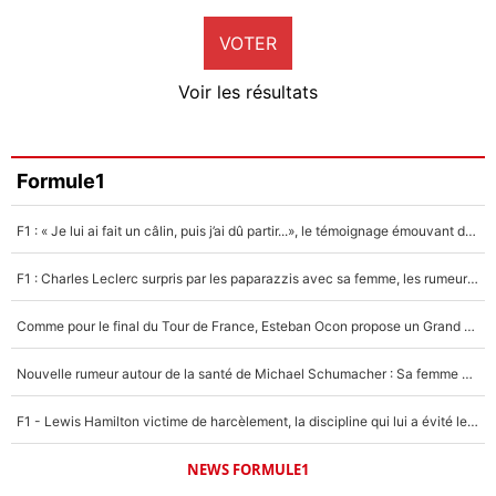
9%
VOTER
Neal Maupay
4%
Voir les résultats
Amine Harit
3%
Faris Moumbagna
Formule1
5%
F1 : « Je lui ai fait un câlin, puis j’ai dû partir...», le témoignage émouvant de Max Verstappen sur sa fille
Un autre joueur
5%
F1 : Charles Leclerc surpris par les paparazzis avec sa femme, les rumeurs étaient vraies !
1520 personnes ont participé aux votes.
Comme pour le final du Tour de France, Esteban Ocon propose un Grand Prix de Formule 1 à Paris : «Autour de l’Arc de Triomphe, ce serait génial» !
Nouvelle rumeur autour de la santé de Michael Schumacher : Sa femme Corinna sort du silence
F1 - Lewis Hamilton victime de harcèlement, la discipline qui lui a évité le pire : «J'aurais probablement mal tourné»
NEWS FORMULE1