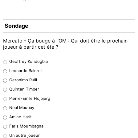
Sondage
Mercato - Ça bouge à l’OM : Qui doit être le prochain
joueur à partir cet été ?
Geoffrey Kondogbia
Geoffrey Kondogbia
38%
Leonardo Balerdi
Leonardo Balerdi
Geronimo Rulli
32%
Quinten Timber
Geronimo Rulli
Pierre-Emile Hojbjerg
5%
Neal Maupay
Quinten Timber
Amine Harit
1%
Faris Moumbagna
Pierre-Emile Hojbjerg
Un autre joueur