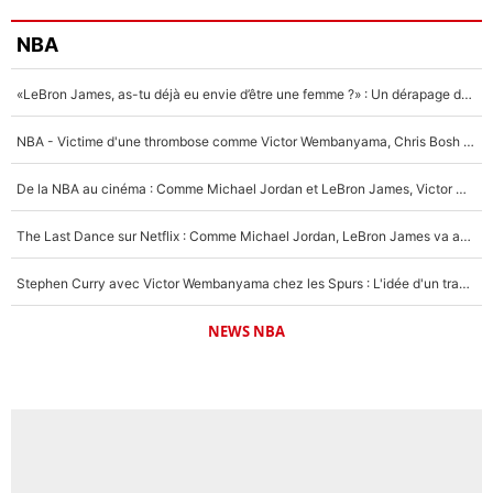
NBA
«LeBron James, as-tu déjà eu envie d’être une femme ?» : Un dérapage de Donald Trump sur la superstar de la NBA refait surface
NBA - Victime d'une thrombose comme Victor Wembanyama, Chris Bosh prévient le Français des risques sur sa santé : «J’ai failli mourir sur le coup et j’ai été ramené à la vie»
De la NBA au cinéma : Comme Michael Jordan et LeBron James, Victor Wembanyama rêve d'une carrière d'acteur !
The Last Dance sur Netflix : Comme Michael Jordan, LeBron James va avoir le droit à sa série !
Stephen Curry avec Victor Wembanyama chez les Spurs : L'idée d'un trade historique est lancée en NBA !
NEWS NBA