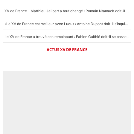
XV de France - Matthieu Jalibert a tout changé : Romain Ntamack doit-il s’inquiéter pour sa place à un an de la Coupe du monde ?
«Le XV de France est meilleur avec Lucu» : Antoine Dupont doit-il s’inquiéter pour sa place ?
Le XV de France a trouvé son remplaçant : Fabien Galthié doit-il se passer d'Antoine Dupont ?
ACTUS XV DE FRANCE