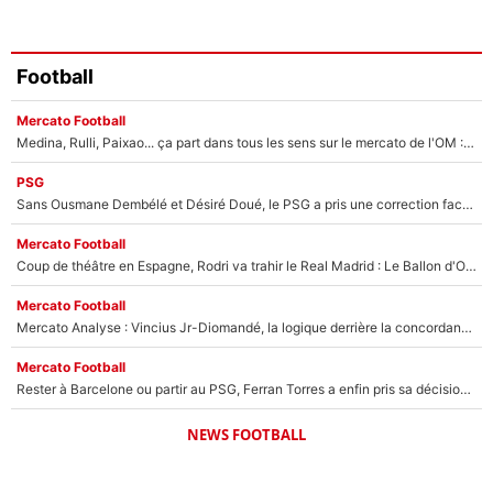
Football
Mercato Football
Medina, Rulli, Paixao... ça part dans tous les sens sur le mercato de l'OM : Frank McCourt va enfin récupérer l'argent qu'il attend ?
PSG
Sans Ousmane Dembélé et Désiré Doué, le PSG a pris une correction face à Majorque : Luis Enrique attend avec impatience des renforts !
Mercato Football
Coup de théâtre en Espagne, Rodri va trahir le Real Madrid : Le Ballon d'Or a choisi de signer au FC Barcelone !
Mercato Football
Mercato Analyse : Vincius Jr-Diomandé, la logique derrière la concordance des temps
Mercato Football
Rester à Barcelone ou partir au PSG, Ferran Torres a enfin pris sa décision : La course contre la montre est lancée !
NEWS FOOTBALL