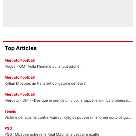
Top Articles
Mercato Football
Pogba - OM : Voilà l'homme qui a tout gâché !
Mercato Football
Kylian Mbappé, un transfert obligatoire cet été ?
Mercato Football
Mercato - OM - «Dès que je prends un club, je t’appellerai» : La promesse de Marcelino au moment de claquer la porte
Tennis
Victime de racisme contre Murray, Kyrgios pousse un énorme coup de gueule !
PSG
PSG : Mbappé achève le Real Madrid, le vestiaire exulte