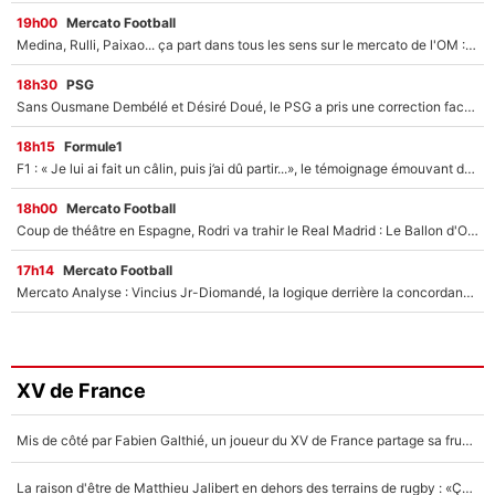
19h00
Mercato Football
Medina, Rulli, Paixao... ça part dans tous les sens sur le mercato de l'OM : Frank McCourt va enfin récupérer l'argent qu'il attend ?
18h30
PSG
Sans Ousmane Dembélé et Désiré Doué, le PSG a pris une correction face à Majorque : Luis Enrique attend avec impatience des renforts !
18h15
Formule1
F1 : « Je lui ai fait un câlin, puis j’ai dû partir...», le témoignage émouvant de Max Verstappen sur sa fille
18h00
Mercato Football
Coup de théâtre en Espagne, Rodri va trahir le Real Madrid : Le Ballon d'Or a choisi de signer au FC Barcelone !
17h14
Mercato Football
Mercato Analyse : Vincius Jr-Diomandé, la logique derrière la concordance des temps
XV de France
Mis de côté par Fabien Galthié, un joueur du XV de France partage sa frustration : «ils ne me l’ont pas dit tout de suite»
La raison d'être de Matthieu Jalibert en dehors des terrains de rugby : «Ça m'atteint autant que si tu touches à un membre de ma famille»