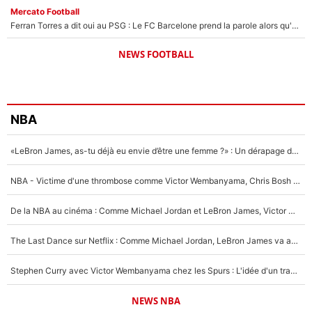
Mercato Football
Ferran Torres a dit oui au PSG : Le FC Barcelone prend la parole alors qu'un transfert de l'attaquant espagnol prend forme
NEWS FOOTBALL
NBA
«LeBron James, as-tu déjà eu envie d’être une femme ?» : Un dérapage de Donald Trump sur la superstar de la NBA refait surface
NBA - Victime d'une thrombose comme Victor Wembanyama, Chris Bosh prévient le Français des risques sur sa santé : «J’ai failli mourir sur le coup et j’ai été ramené à la vie»
De la NBA au cinéma : Comme Michael Jordan et LeBron James, Victor Wembanyama rêve d'une carrière d'acteur !
The Last Dance sur Netflix : Comme Michael Jordan, LeBron James va avoir le droit à sa série !
Stephen Curry avec Victor Wembanyama chez les Spurs : L'idée d'un trade historique est lancée en NBA !
NEWS NBA