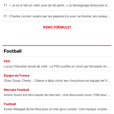
F1 : « Je lui ai fait un câlin, puis j’ai dû partir...», le témoignage émouvant de Max Verstappen sur sa fille
F1 : Charles Leclerc surpris par les paparazzis avec sa femme, les rumeurs étaient vraies !
NEWS FORMULE1
Football
PSG
Lucas Chevalier laissé de côté : Le PSG justifie un choix qui fait parler en plein mercato
Équipe de France
Olise, Doué, Cherki… Zidane a déjà choisi ses chouchous en équipe de France ? L’IA annonce des surprises sans Kylian Mbappé !
Mercato Football
Amine Gouiri est très inquiet du mercato : Une discussion avec l'OM pour acter son transfert !
Football
Kylian Mbappé lâche Nike pour un très gros contrat : Une marque «inattendue» va frapper très fort