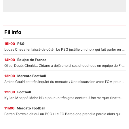
Fil info
15h00
PSG
Lucas Chevalier laissé de côté : Le PSG justifie un choix qui fait parler en plein mercato
14h00
Équipe de France
Olise, Doué, Cherki… Zidane a déjà choisi ses chouchous en équipe de France ? L’IA annonce des surprises sans Kylian Mbappé !
13h00
Mercato Football
Amine Gouiri est très inquiet du mercato : Une discussion avec l'OM pour acter son transfert !
12h00
Football
Kylian Mbappé lâche Nike pour un très gros contrat : Une marque «inattendue» va frapper très fort
11h00
Mercato Football
Ferran Torres a dit oui au PSG : Le FC Barcelone prend la parole alors qu'un transfert de l'attaquant espagnol prend forme