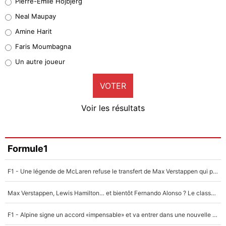
Pierre-Emile Hojbjerg
5%
Neal Maupay
Quinten Timber
Amine Harit
1%
Faris Moumbagna
Pierre-Emile Hojbjerg
Un autre joueur
9%
VOTER
Neal Maupay
4%
Voir les résultats
Amine Harit
3%
Faris Moumbagna
Formule1
4%
F1 - Une légende de McLaren refuse le transfert de Max Verstappen qui pourrait «faire des vagues» et plomber l'ambiance dans l'équipe
Un autre joueur
5%
Max Verstappen, Lewis Hamilton… et bientôt Fernando Alonso ? Le classement des pilotes les mieux payés en Formule 1 risque de changer !
1682 personnes ont participé aux votes.
F1 - Alpine signe un accord «impensable» et va entrer dans une nouvelle dimension : Grande nouvelle pour Pierre Gasly !