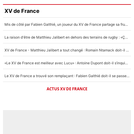
XV de France
Mis de côté par Fabien Galthié, un joueur du XV de France partage sa frustration : «ils ne me l’ont pas dit tout de suite»
La raison d'être de Matthieu Jalibert en dehors des terrains de rugby : «Ça m'atteint autant que si tu touches à un membre de ma famille»
XV de France - Matthieu Jalibert a tout changé : Romain Ntamack doit-il s’inquiéter pour sa place à un an de la Coupe du monde ?
«Le XV de France est meilleur avec Lucu» : Antoine Dupont doit-il s’inquiéter pour sa place ?
Le XV de France a trouvé son remplaçant : Fabien Galthié doit-il se passer d'Antoine Dupont ?
ACTUS XV DE FRANCE