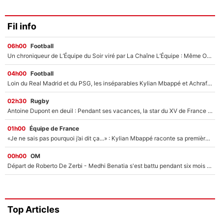
Fil info
06h00
Football
Un chroniqueur de L’Équipe du Soir viré par La Chaîne L’Équipe : Même Olivier Ménard n’avait pas pu empêcher son départ, «je l’ai appris sur Twitter, je l’ai vécu assez mal»
04h00
Football
Loin du Real Madrid et du PSG, les inséparables Kylian Mbappé et Achraf Hakimi changent d'équipe le temps d'une journée !
02h30
Rugby
Antoine Dupont en deuil : Pendant ses vacances, la star du XV de France a perdu sa grand-mère
01h00
Équipe de France
«Je ne sais pas pourquoi j’ai dit ça...» : Kylian Mbappé raconte sa première rencontre avec Zinédine Zidane (et c’est très drôle)
00h00
OM
Départ de Roberto De Zerbi - Medhi Benatia s'est battu pendant six mois pour le retenir à l'OM, le PSG a été le naufrage de trop : «Je pars avec toi»
Top Articles