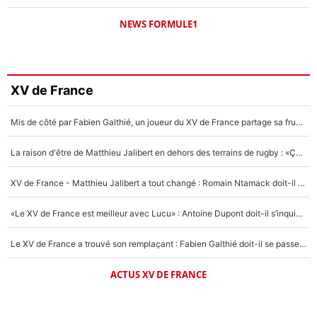
NEWS FORMULE1
XV de France
Mis de côté par Fabien Galthié, un joueur du XV de France partage sa frustration : «ils ne me l’ont pas dit tout de suite»
La raison d'être de Matthieu Jalibert en dehors des terrains de rugby : «Ça m'atteint autant que si tu touches à un membre de ma famille»
XV de France - Matthieu Jalibert a tout changé : Romain Ntamack doit-il s’inquiéter pour sa place à un an de la Coupe du monde ?
«Le XV de France est meilleur avec Lucu» : Antoine Dupont doit-il s’inquiéter pour sa place ?
Le XV de France a trouvé son remplaçant : Fabien Galthié doit-il se passer d'Antoine Dupont ?
ACTUS XV DE FRANCE