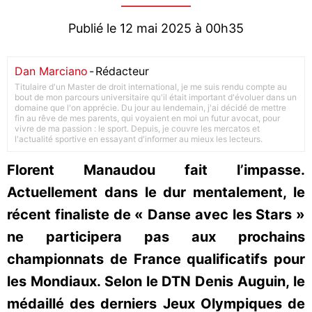
Publié le 12 mai 2025 à 00h35
Dan Marciano
-
Rédacteur
Titulaire d'un Master de droit international, je me suis rendu compte au
bout de mon parcours universitaire qu'il était important d'évoluer dans un
domaine que l'on apprécie. Du jour au lendemain, j'ai décidé de mettre
fin au rêve de mes parents, qui voyaient en moi un futur avocat, pour
vivre de ma passion : le sport. Depuis, je couvre les mercatos et
l'actualité sportive en essayant d'informer au mieux les lecteurs.
Florent Manaudou fait l’impasse.
Actuellement dans le dur mentalement, le
récent finaliste de « Danse avec les Stars »
ne participera pas aux prochains
championnats de France qualificatifs pour
les Mondiaux. Selon le DTN Denis Auguin, le
médaillé des derniers Jeux Olympiques de