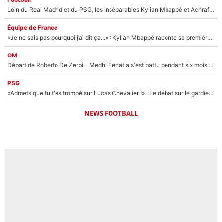
Loin du Real Madrid et du PSG, les inséparables Kylian Mbappé et Achraf Hakimi changent d'équipe le temps d'une journée !
Équipe de France
«Je ne sais pas pourquoi j’ai dit ça...» : Kylian Mbappé raconte sa première rencontre avec Zinédine Zidane (et c’est très drôle)
OM
Départ de Roberto De Zerbi - Medhi Benatia s'est battu pendant six mois pour le retenir à l'OM, le PSG a été le naufrage de trop : «Je pars avec toi»
PSG
«Admets que tu t'es trompé sur Lucas Chevalier !» : Le débat sur le gardien du PSG vire au clash à l'After Foot
NEWS FOOTBALL