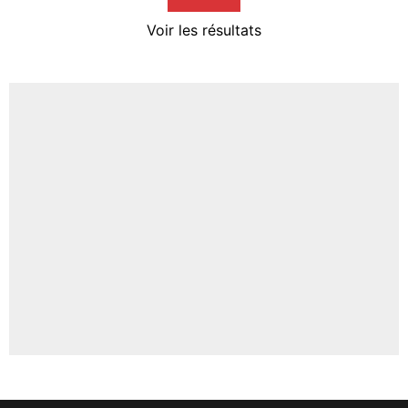
4%
Voir les résultats
Amine Harit
3%
Faris Moumbagna
4%
Un autre joueur
5%
1623 personnes ont participé aux votes.