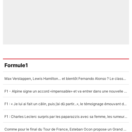
Formule1
Max Verstappen, Lewis Hamilton… et bientôt Fernando Alonso ? Le classement des pilotes les mieux payés en Formule 1 risque de changer !
F1 - Alpine signe un accord «impensable» et va entrer dans une nouvelle dimension : Grande nouvelle pour Pierre Gasly !
F1 : « Je lui ai fait un câlin, puis j’ai dû partir...», le témoignage émouvant de Max Verstappen sur sa fille
F1 : Charles Leclerc surpris par les paparazzis avec sa femme, les rumeurs étaient vraies !
Comme pour le final du Tour de France, Esteban Ocon propose un Grand Prix de Formule 1 à Paris : «Autour de l’Arc de Triomphe, ce serait génial» !