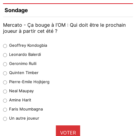
Sondage
Mercato - Ça bouge à l’OM : Qui doit être le prochain
joueur à partir cet été ?
Geoffrey Kondogbia
Geoffrey Kondogbia
38%
Leonardo Balerdi
Leonardo Balerdi
Geronimo Rulli
32%
Quinten Timber
Geronimo Rulli
Pierre-Emile Hojbjerg
5%
Neal Maupay
Quinten Timber
Amine Harit
1%
Faris Moumbagna
Pierre-Emile Hojbjerg
Un autre joueur
9%
VOTER
Neal Maupay