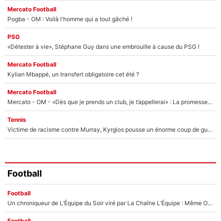
Mercato Football
Pogba - OM : Voilà l'homme qui a tout gâché !
PSG
«Détester à vie», Stéphane Guy dans une embrouille à cause du PSG !
Mercato Football
Kylian Mbappé, un transfert obligatoire cet été ?
Mercato Football
Mercato - OM - «Dès que je prends un club, je t’appellerai» : La promesse de Marcelino au moment de claquer la porte
Tennis
Victime de racisme contre Murray, Kyrgios pousse un énorme coup de gueule !
Football
Football
Un chroniqueur de L’Équipe du Soir viré par La Chaîne L’Équipe : Même Olivier Ménard n’avait pas pu empêcher son départ, «je l’ai appris sur Twitter, je l’ai vécu assez mal»
Football