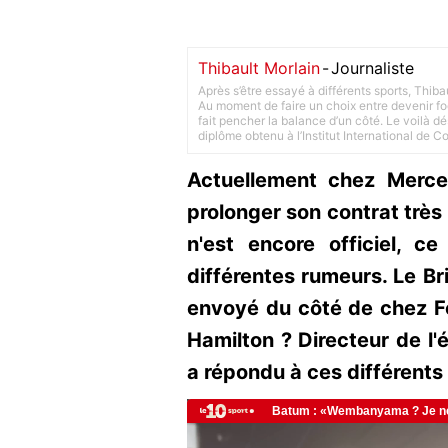
Thibault Morlain
-
Journaliste
Après s’être essayé à différents sports, Thiba
Au moment de faire un choix entre devenir foot
fait pencher la balance d’un côté. Le voilà d
diplôme obtenu à l’Institut International de 
Actuellement chez Merce
prolonger son contrat très
n'est encore officiel, c
différentes rumeurs. Le Br
envoyé du côté de chez Fer
Hamilton ? Directeur de l'é
a répondu à ces différents 