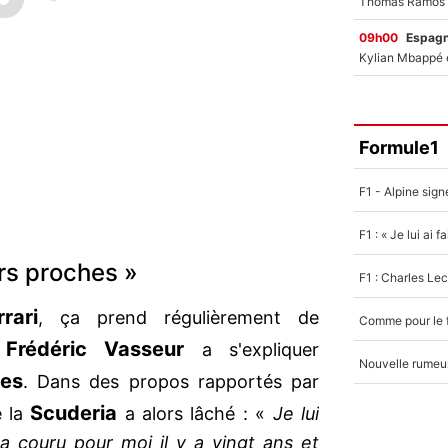
09h00
Espag
Formule1
rs proches »
rrari
, ça prend régulièrement de
Frédéric Vasseur
r
a s'expliquer
es
. Dans des propos rapportés par
Scuderia
e la
a alors lâché : «
Je lui
 a couru pour moi il y a vingt ans et