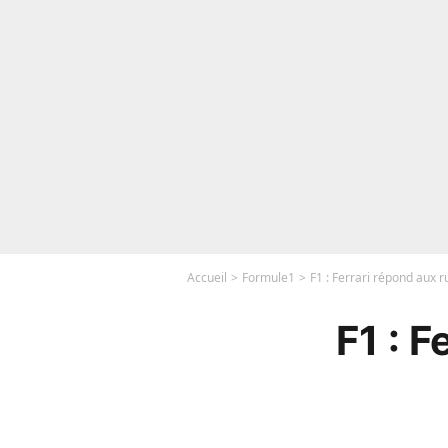
Accueil
Formule1
F1 : Ferrari répond aux 
F1 : 