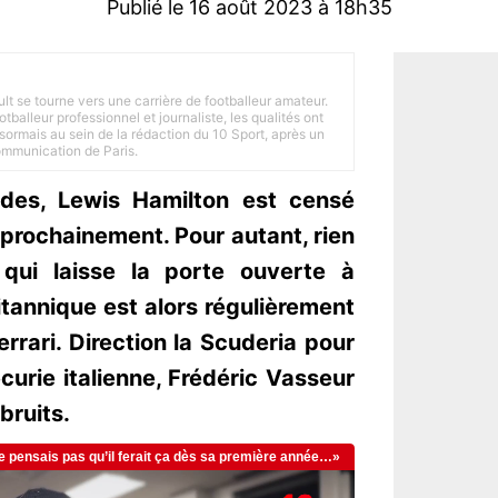
Publié le 16 août 2023 à 18h35
ult se tourne vers une carrière de footballeur amateur.
balleur professionnel et journaliste, les qualités ont
ésormais au sein de la rédaction du 10 Sport, après un
Communication de Paris.
des, Lewis Hamilton est censé
 prochainement. Pour autant, rien
e qui laisse la porte ouverte à
itannique est alors régulièrement
rari. Direction la Scuderia pour
curie italienne, Frédéric Vasseur
bruits.