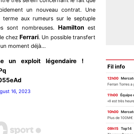
tre très serein concernant le fait que
pidement un nouveau contrat. Une
n terme aux rumeurs sur le septuple
Hamilton
es sont nombreuses.
est
Ferrari
de chez
. Un possible transfert
s un moment déjà...
e un exploit légendaire !
Fil info
Pq
12h00
Mercato
H055eAd
gust 16, 2023
11h00
Équipe 
10h00
Mercato
09h15
Top14