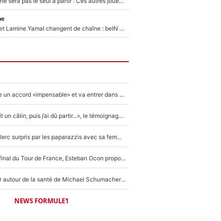
Thomas Ramos ne sera pas le seul à partir : Ces autres joueurs du XV de France pourraient aussi quitter le Stade Toulousain, un club de Top 14 est déjà sur les rangs
ne
Kylian Mbappé et Lamine Yamal changent de chaîne : beIN SPORTS ne digère pas cette décision historique et prédit un fiasco pour la Liga
F1 - Alpine signe un accord «impensable» et va entrer dans une nouvelle dimension : Grande nouvelle pour Pierre Gasly !
F1 : « Je lui ai fait un câlin, puis j’ai dû partir...», le témoignage émouvant de Max Verstappen sur sa fille
F1 : Charles Leclerc surpris par les paparazzis avec sa femme, les rumeurs étaient vraies !
Comme pour le final du Tour de France, Esteban Ocon propose un Grand Prix de Formule 1 à Paris : «Autour de l’Arc de Triomphe, ce serait génial» !
Nouvelle rumeur autour de la santé de Michael Schumacher : Sa femme Corinna sort du silence
NEWS FORMULE1