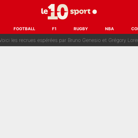
oncernant le PSG : Un gros club étranger prêt à relancer le feuilleton pour 
tient» : Les révélations de la famille Zidane sur sa prise de p
FOOTBALL
F1
RUGBY
NBA
CO
oici les recrues espérées par Bruno Genesio et Grégory Loren
tir : Ces autres joueurs du XV de France pourraient aussi quitter le Stade Toulous
changent de chaîne : beIN SPORTS ne digère pas cette décision histor