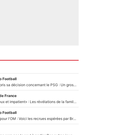
 Football
Ferran Torres a pris sa décision concernant le PSG : Un gros club étranger prêt à relancer le feuilleton pour la signature du champion du monde 2026 !
de France
«Il est très heureux et impatient» : Les révélations de la famille Zidane sur sa prise de pouvoir en équipe de France !
 Football
Plus de 100M€ pour l'OM : Voici les recrues espérées par Bruno Genesio et Grégory Lorenzi après l’opération dégraissage