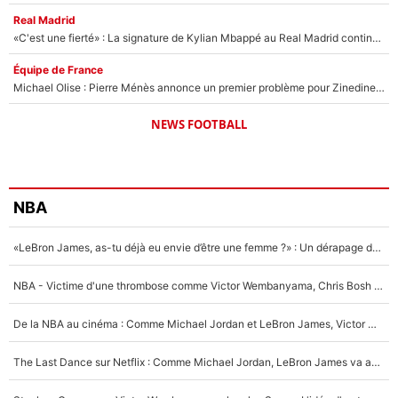
Real Madrid
«C'est une fierté» : La signature de Kylian Mbappé au Real Madrid continue de régaler l'Espagne
Équipe de France
Michael Olise : Pierre Ménès annonce un premier problème pour Zinedine Zidane en équipe de France
NEWS FOOTBALL
NBA
«LeBron James, as-tu déjà eu envie d’être une femme ?» : Un dérapage de Donald Trump sur la superstar de la NBA refait surface
NBA - Victime d'une thrombose comme Victor Wembanyama, Chris Bosh prévient le Français des risques sur sa santé : «J’ai failli mourir sur le coup et j’ai été ramené à la vie»
De la NBA au cinéma : Comme Michael Jordan et LeBron James, Victor Wembanyama rêve d'une carrière d'acteur !
The Last Dance sur Netflix : Comme Michael Jordan, LeBron James va avoir le droit à sa série !