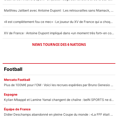
1558 personnes ont participé aux votes.
Matthieu Jalibert avec Antoine Dupont : Les retrouvailles sans Ntamack, «il y a eu des discussions»
«Il est complètement fou ce mec» : Le joueur du XV de France qui a choqué Matthieu Jalibert !
XV de France : Antoine Dupont impliqué dans «un moment très fort» en coulisses
NEWS TOURNOI DES 6 NATIONS
Football
Mercato Football
Plus de 100M€ pour l'OM : Voici les recrues espérées par Bruno Genesio et Grégory Lorenzi après l’opération dégraissage
Espagne
Kylian Mbappé et Lamine Yamal changent de chaîne : beIN SPORTS ne digère pas cette décision historique et prédit un fiasco pour la Liga
Équipe de France
Didier Deschamps abandonné en pleine Coupe du monde : «La FFF était déjà passée à Zinedine Zidane»