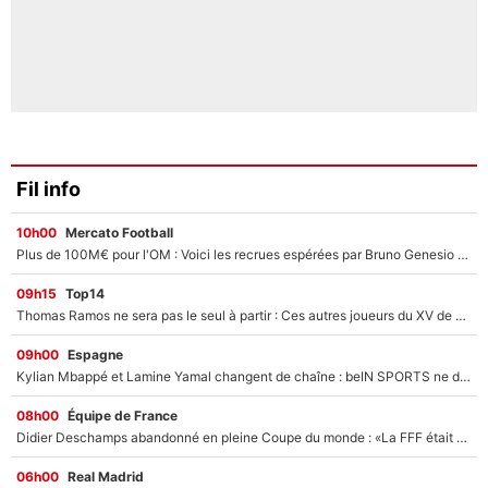
Fil info
10h00
Mercato Football
Plus de 100M€ pour l'OM : Voici les recrues espérées par Bruno Genesio et Grégory Lorenzi après l’opération dégraissage
09h15
Top14
Thomas Ramos ne sera pas le seul à partir : Ces autres joueurs du XV de France pourraient aussi quitter le Stade Toulousain, un club de Top 14 est déjà sur les rangs
09h00
Espagne
Kylian Mbappé et Lamine Yamal changent de chaîne : beIN SPORTS ne digère pas cette décision historique et prédit un fiasco pour la Liga
08h00
Équipe de France
Didier Deschamps abandonné en pleine Coupe du monde : «La FFF était déjà passée à Zinedine Zidane»
06h00
Real Madrid