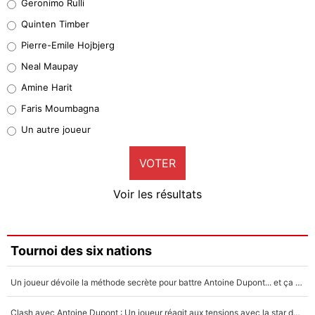
Geronimo Rulli
32%
Quinten Timber
Geronimo Rulli
Pierre-Emile Hojbjerg
5%
Neal Maupay
Quinten Timber
Amine Harit
1%
Faris Moumbagna
Pierre-Emile Hojbjerg
Un autre joueur
9%
VOTER
Neal Maupay
4%
Voir les résultats
Amine Harit
3%
Faris Moumbagna
Tournoi des six nations
4%
Un joueur dévoile la méthode secrète pour battre Antoine Dupont... et ça marche !
Un autre joueur
5%
Clash avec Antoine Dupont : Un joueur réagit aux tensions avec la star du XV de France !