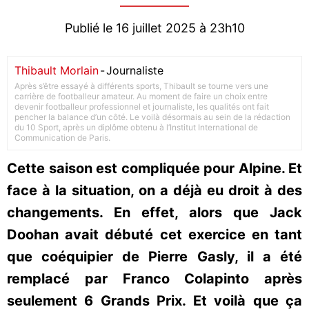
Publié le 16 juillet 2025 à 23h10
Thibault Morlain
-
Journaliste
Après s’être essayé à différents sports, Thibault se tourne vers une
carrière de footballeur amateur. Au moment de faire un choix entre
devenir footballeur professionnel et journaliste, les qualités ont fait
pencher la balance d’un côté. Le voilà désormais au sein de la rédaction
du 10 Sport, après un diplôme obtenu à l’Institut International de
Communication de Paris.
Cette saison est compliquée pour Alpine. Et
face à la situation, on a déjà eu droit à des
changements. En effet, alors que Jack
Doohan avait débuté cet exercice en tant
que coéquipier de Pierre Gasly, il a été
remplacé par Franco Colapinto après
seulement 6 Grands Prix. Et voilà que ça