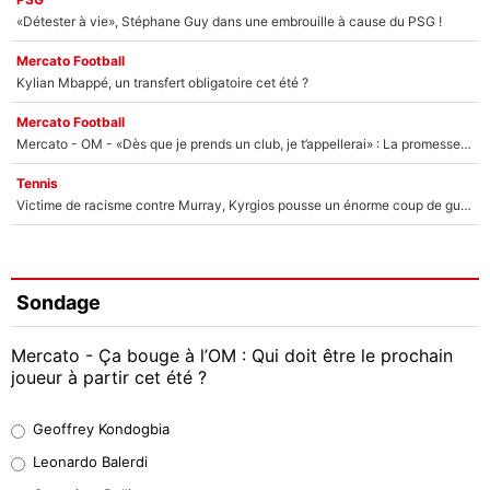
«Détester à vie», Stéphane Guy dans une embrouille à cause du PSG !
Mercato Football
Kylian Mbappé, un transfert obligatoire cet été ?
Mercato Football
Mercato - OM - «Dès que je prends un club, je t’appellerai» : La promesse de Marcelino au moment de claquer la porte
Tennis
Victime de racisme contre Murray, Kyrgios pousse un énorme coup de gueule !
Sondage
Mercato - Ça bouge à l’OM : Qui doit être le prochain
joueur à partir cet été ?
Geoffrey Kondogbia
Geoffrey Kondogbia
38%
Leonardo Balerdi
Leonardo Balerdi