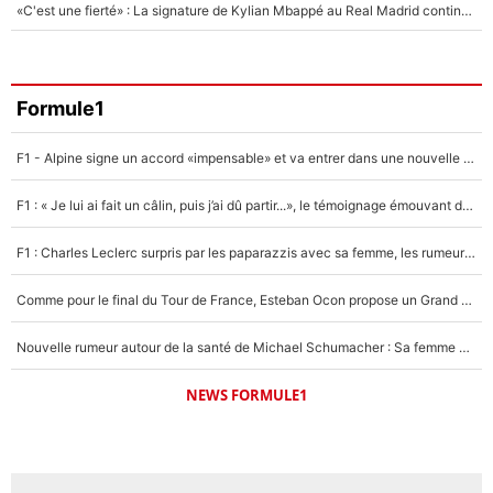
«C'est une fierté» : La signature de Kylian Mbappé au Real Madrid continue de régaler l'Espagne
Formule1
F1 - Alpine signe un accord «impensable» et va entrer dans une nouvelle dimension : Grande nouvelle pour Pierre Gasly !
F1 : « Je lui ai fait un câlin, puis j’ai dû partir...», le témoignage émouvant de Max Verstappen sur sa fille
F1 : Charles Leclerc surpris par les paparazzis avec sa femme, les rumeurs étaient vraies !
Comme pour le final du Tour de France, Esteban Ocon propose un Grand Prix de Formule 1 à Paris : «Autour de l’Arc de Triomphe, ce serait génial» !
Nouvelle rumeur autour de la santé de Michael Schumacher : Sa femme Corinna sort du silence
NEWS FORMULE1