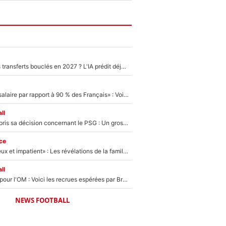
PSG : Deux gros transferts bouclés en 2027 ? L'IA prédit déjà les deux joueurs qui pourraient rejoindre Luis Enrique !
«C'est un beau salaire par rapport à 90 % des Français» : Voilà combien touchait Nelson Monfort sur France Télévisions avant de rejoindre CNews
ll
Ferran Torres a pris sa décision concernant le PSG : Un gros club étranger prêt à relancer le feuilleton pour la signature du champion du monde 2026 !
ce
«Il est très heureux et impatient» : Les révélations de la famille Zidane sur sa prise de pouvoir en équipe de France !
ll
Plus de 100M€ pour l'OM : Voici les recrues espérées par Bruno Genesio et Grégory Lorenzi après l’opération dégraissage
NEWS FOOTBALL