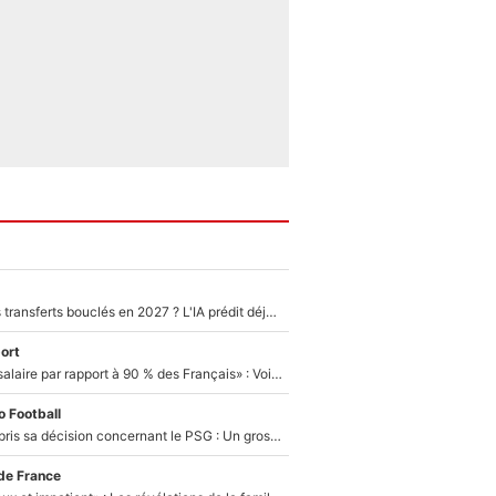
PSG : Deux gros transferts bouclés en 2027 ? L'IA prédit déjà les deux joueurs qui pourraient rejoindre Luis Enrique !
ort
«C'est un beau salaire par rapport à 90 % des Français» : Voilà combien touchait Nelson Monfort sur France Télévisions avant de rejoindre CNews
 Football
Ferran Torres a pris sa décision concernant le PSG : Un gros club étranger prêt à relancer le feuilleton pour la signature du champion du monde 2026 !
de France