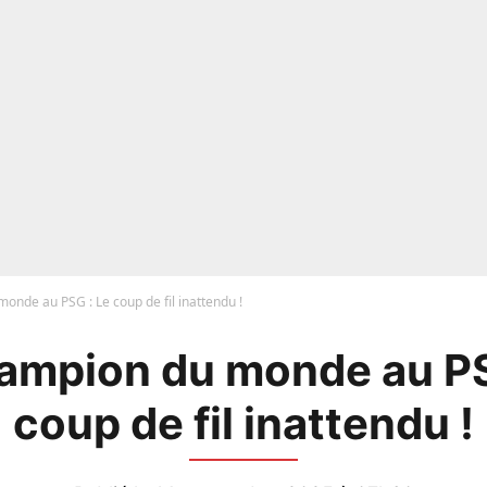
onde au PSG : Le coup de fil inattendu !
ampion du monde au PS
coup de fil inattendu !