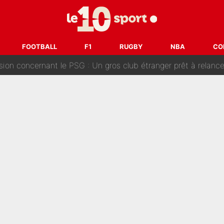
ouclés en 2027 ? L'IA prédit déjà les deux joueurs qui pourra
t à 90 % des Français» : Voilà combien touchait Nelson Monfort sur Franc
FOOTBALL
F1
RUGBY
NBA
CO
oncernant le PSG : Un gros club étranger prêt à relancer le feuilleton pour 
tient» : Les révélations de la famille Zidane sur sa prise de p
oici les recrues espérées par Bruno Genesio et Grégory Loren