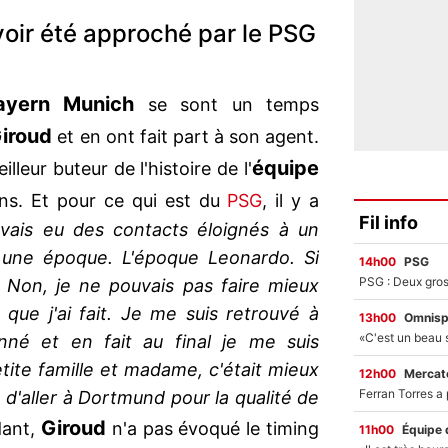
voir été approché par le PSG
ayern Munich
se sont un temps
Giroud
et en ont fait part à son agent.
équipe
lleur buteur de l'histoire de l'
ons. Et pour ce qui est du
PSG
, il y a
Fil info
avais eu des contacts éloignés à un
une époque. L'époque Leonardo. Si
14h00
PSG
? Non, je ne pouvais pas faire mieux
que j'ai fait. Je me suis retrouvé à
13h00
Omnisp
é et en fait au final je me suis
tite famille et madame, c'était mieux
12h00
Mercato
 d'aller à Dortmund pour la qualité de
Giroud
dant,
n'a pas évoqué le timing
11h00
Équipe 