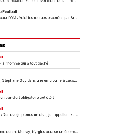
«Il est très heureux et impatient» : Les révélations de la famille Zidane sur sa prise de pouvoir en équipe de France !
 Football
Plus de 100M€ pour l'OM : Voici les recrues espérées par Bruno Genesio et Grégory Lorenzi après l’opération dégraissage
es
ll
ilà l'homme qui a tout gâché !
«Détester à vie», Stéphane Guy dans une embrouille à cause du PSG !
ll
n transfert obligatoire cet été ?
ll
Mercato - OM - «Dès que je prends un club, je t’appellerai» : La promesse de Marcelino au moment de claquer la porte
Victime de racisme contre Murray, Kyrgios pousse un énorme coup de gueule !