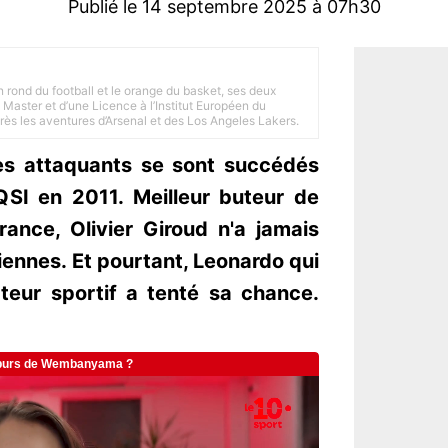
Publié le 14 septembre 2025 à 07h30
n rond du football et le orange du basket, ses deux
Master et d’une Licence à l’Institut Européen du
 près les aventures d’Arsenal et des Los Angeles Lakers.
les attaquants se sont succédés
QSI en 2011. Meilleur buteur de
France, Olivier Giroud n'a jamais
iennes. Et pourtant, Leonardo qui
cteur sportif a tenté sa chance.