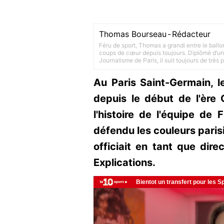
Thomas Bourseau
-
Rédacteur
Féru de sport, Thomas a grandi entre le ballo
coups de cœur depuis toujours. Diplômé d’un 
Journalisme de Paris, il suit toujours de très
Au Paris Saint-Germain, 
depuis le début de l'ère 
l'histoire de l'équipe de 
défendu les couleurs paris
officiait en tant que dire
Explications.