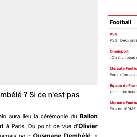
Football
PSG
Omnisport
Mercato Footba
Équipe de Fran
mbélé ? Si ce n'est pas
Mercato Footba
Ballon
in aura lieu la cérémonie du
et
Olivier
à Paris. Du point de vue d'
Ousmane Dembélé
 jamais pour
.
«