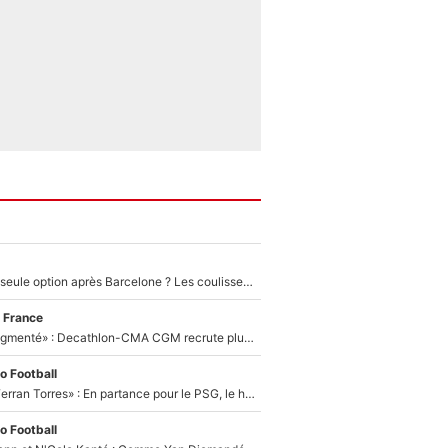
Le PSG comme seule option après Barcelone ? Les coulisses de la signature historique de Lionel Messi sont révélées au grand jour !
 France
«Le budget a augmenté» : Decathlon-CMA CGM recrute plusieurs coureurs pour offrir à Paul Seixas une équipe pour gagner le Tour de France 2027
o Football
«Le suicide de Ferran Torres» : En partance pour le PSG, le héros de la finale de la Coupe du monde s'attire les foudres de la presse espagnole !
o Football