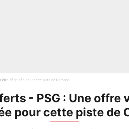
va être dégainée pour cette piste de Campos
erts - PSG : Une offre 
ée pour cette piste de