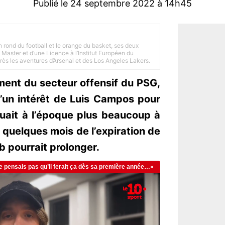
Publié le 24 septembre 2022 à 14h45
n rond du football et le orange du basket, ses deux
Master et d’une Licence à l’Institut Européen du
 près les aventures d’Arsenal et des Los Angeles Lakers.
ment du secteur offensif du PSG,
d’un intérêt de Luis Campos pour
uait à l’époque plus beaucoup à
quelques mois de l’expiration de
ub pourrait prolonger.