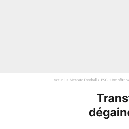
Accueil
Mercato Football
PSG : Une offre 
Transf
dégain