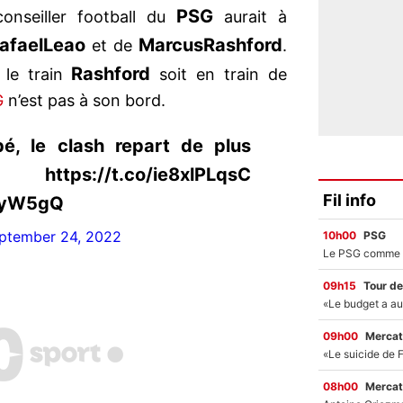
PSG
conseiller football du
aurait à
afael
Leao
Marcus
Rashford
et de
.
Rashford
 le train
soit en train de
G
n’est pas à son bord.
, le clash repart de plus
//t.co/ie8xlPLqsC
Fil info
gfyW5gQ
ptember 24, 2022
10h00
PSG
09h15
Tour de
09h00
Mercat
08h00
Mercat