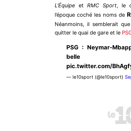
L’Équipe
et
RMC Sport
, le 
R
l’époque coché les noms de
Néanmoins, il semblerait que
quitter le quai de gare et le
PS
PSG : Neymar-Mbappé
belle https:
pic.twitter.com/BhA
— le10sport (@le10sport)
Se