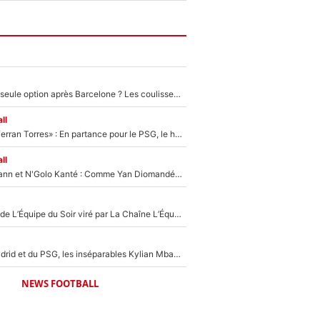
Le PSG comme seule option après Barcelone ? Les coulisses de la signature historique de Lionel Messi sont révélées au grand jour !
ll
«Le suicide de Ferran Torres» : En partance pour le PSG, le héros de la finale de la Coupe du monde s'attire les foudres de la presse espagnole !
ll
Antoine Griezmann et N'Golo Kanté : Comme Yan Diomandé, les deux champions du monde ont refusé de signer au PSG !
Un chroniqueur de L’Équipe du Soir viré par La Chaîne L’Équipe : Même Olivier Ménard n’avait pas pu empêcher son départ, «je l’ai appris sur Twitter, je l’ai vécu assez mal»
Loin du Real Madrid et du PSG, les inséparables Kylian Mbappé et Achraf Hakimi changent d'équipe le temps d'une journée !
NEWS FOOTBALL