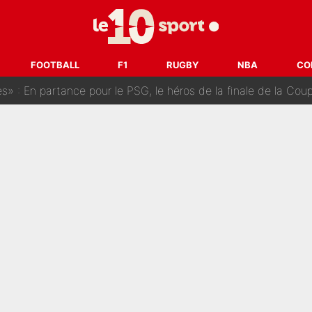
ès Barcelone ? Les coulisses de la signature historique de Lionel 
on-CMA CGM recrute plusieurs coureurs pour offrir à Paul Seixas une équ
FOOTBALL
F1
RUGBY
NBA
CO
n partance pour le PSG, le héros de la finale de la Coupe du monde s'atti
lo Kanté : Comme Yan Diomandé, les deux champions du mon
 par La Chaîne L’Équipe : Même Olivier Ménard n’avait pas pu empêcher son départ, «je 