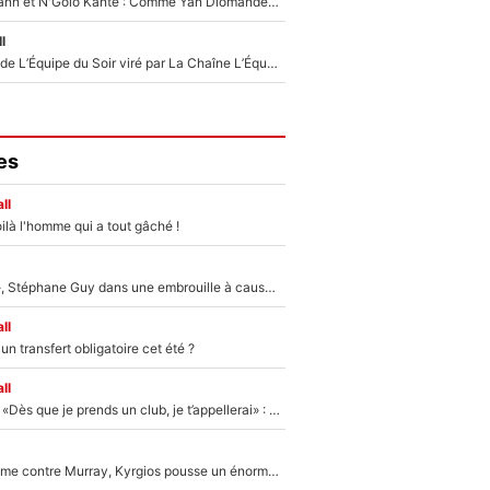
Antoine Griezmann et N'Golo Kanté : Comme Yan Diomandé, les deux champions du monde ont refusé de signer au PSG !
l
Un chroniqueur de L’Équipe du Soir viré par La Chaîne L’Équipe : Même Olivier Ménard n’avait pas pu empêcher son départ, «je l’ai appris sur Twitter, je l’ai vécu assez mal»
es
ll
ilà l'homme qui a tout gâché !
«Détester à vie», Stéphane Guy dans une embrouille à cause du PSG !
ll
n transfert obligatoire cet été ?
ll
Mercato - OM - «Dès que je prends un club, je t’appellerai» : La promesse de Marcelino au moment de claquer la porte
Victime de racisme contre Murray, Kyrgios pousse un énorme coup de gueule !