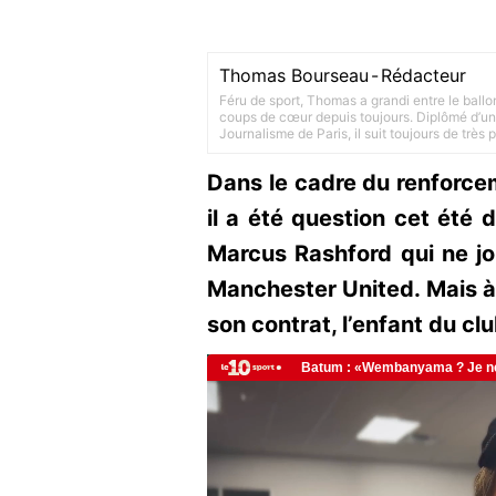
Thomas Bourseau
-
Rédacteur
Féru de sport, Thomas a grandi entre le ballo
coups de cœur depuis toujours. Diplômé d’un 
Journalisme de Paris, il suit toujours de très
Dans le cadre du renforce
il a été question cet été 
Marcus Rashford qui ne jo
Manchester United. Mais à 
son contrat, l’enfant du cl