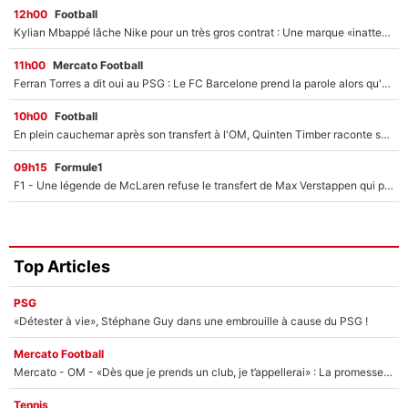
12h00
Football
Kylian Mbappé lâche Nike pour un très gros contrat : Une marque «inattendue» va frapper très fort
11h00
Mercato Football
Ferran Torres a dit oui au PSG : Le FC Barcelone prend la parole alors qu'un transfert de l'attaquant espagnol prend forme
10h00
Football
En plein cauchemar après son transfert à l'OM, Quinten Timber raconte ses doutes après sa signature à Marseille
09h15
Formule1
F1 - Une légende de McLaren refuse le transfert de Max Verstappen qui pourrait «faire des vagues» et plomber l'ambiance dans l'équipe
Top Articles
PSG
«Détester à vie», Stéphane Guy dans une embrouille à cause du PSG !
Mercato Football
Mercato - OM - «Dès que je prends un club, je t’appellerai» : La promesse de Marcelino au moment de claquer la porte
Tennis