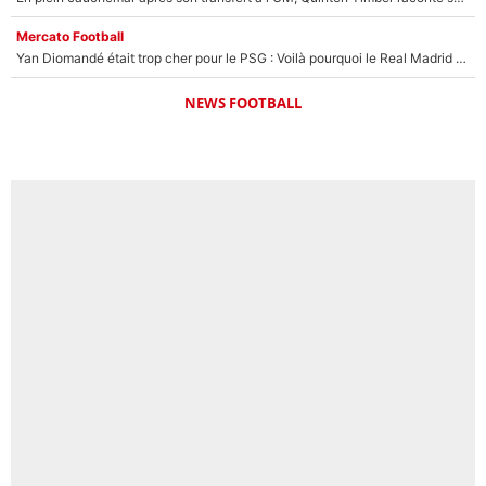
Mercato Football
Yan Diomandé était trop cher pour le PSG : Voilà pourquoi le Real Madrid a accepté de payer la somme record de 140M€ pour boucler son transfert !
NEWS FOOTBALL