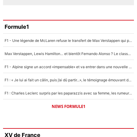
Formule1
F1 - Une légende de McLaren refuse le transfert de Max Verstappen qui pourrait «faire des vagues» et plomber l'ambiance dans l'équipe
Max Verstappen, Lewis Hamilton… et bientôt Fernando Alonso ? Le classement des pilotes les mieux payés en Formule 1 risque de changer !
F1 - Alpine signe un accord «impensable» et va entrer dans une nouvelle dimension : Grande nouvelle pour Pierre Gasly !
F1 : « Je lui ai fait un câlin, puis j’ai dû partir...», le témoignage émouvant de Max Verstappen sur sa fille
F1 : Charles Leclerc surpris par les paparazzis avec sa femme, les rumeurs étaient vraies !
NEWS FORMULE1
XV de France