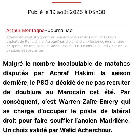
Publié le 19 août 2025 à 05h30
Arthur Montagne
-
Journaliste
Affamé de sport, il a grandi au son des moteurs de Formule 1 et des
exploits de Ronaldinho. Aujourd’hui, diplomé d'un Master de journalisme
de sport, il ne rate plus un Grand Prix de F1 ni un match du PSG, ses deux
passions et spécialités
Malgré le nombre incalculable de matches
disputés par Achraf Hakimi la saison
dernière, le PSG a décidé de ne pas recruter
de doublure au Marocain cet été. Par
conséquent, c’est Warren Zaïre-Emery qui
se charge d’occuper le poste de latéral
droit pour faire souffler l’ancien Madrilène.
Un choix validé par Walid Acherchour.