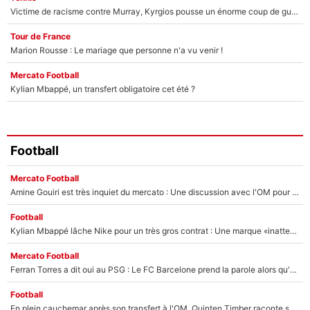
Victime de racisme contre Murray, Kyrgios pousse un énorme coup de gueule !
Tour de France
Marion Rousse : Le mariage que personne n'a vu venir !
Mercato Football
Kylian Mbappé, un transfert obligatoire cet été ?
Football
Mercato Football
Amine Gouiri est très inquiet du mercato : Une discussion avec l'OM pour acter son transfert !
Football
Kylian Mbappé lâche Nike pour un très gros contrat : Une marque «inattendue» va frapper très fort
Mercato Football
Ferran Torres a dit oui au PSG : Le FC Barcelone prend la parole alors qu'un transfert de l'attaquant espagnol prend forme
Football
En plein cauchemar après son transfert à l'OM, Quinten Timber raconte ses doutes après sa signature à Marseille