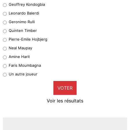
Geoffrey Kondogbia
Geoffrey Kondogbia
38%
Leonardo Balerdi
Leonardo Balerdi
Geronimo Rulli
32%
Quinten Timber
Geronimo Rulli
Pierre-Emile Hojbjerg
5%
Neal Maupay
Quinten Timber
Amine Harit
1%
Faris Moumbagna
Pierre-Emile Hojbjerg
Un autre joueur
9%
VOTER
Neal Maupay
4%
Voir les résultats
Amine Harit
3%
Faris Moumbagna