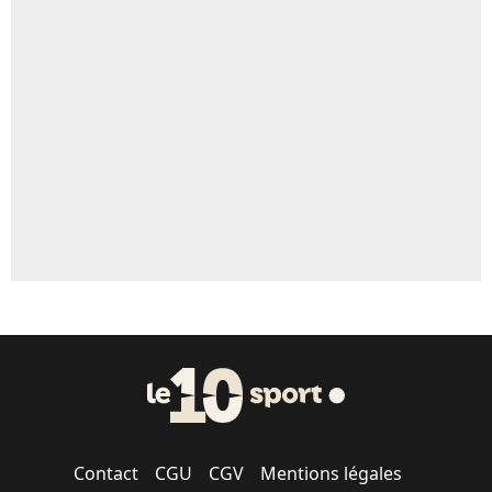
4%
Un autre joueur
5%
1676 personnes ont participé aux votes.
Contact
CGU
CGV
Mentions légales