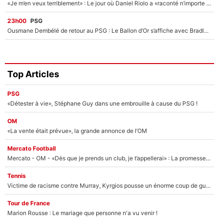
«Je m’en veux terriblement» : Le jour où Daniel Riolo a «raconté n’importe quoi» dans l'After Foot !
23h00
PSG
Ousmane Dembélé de retour au PSG : Le Ballon d’Or s’affiche avec Bradley Barcola en plein cœur du feuilleton sur son départ !
Top Articles
PSG
«Détester à vie», Stéphane Guy dans une embrouille à cause du PSG !
OM
«La vente était prévue», la grande annonce de l’OM
Mercato Football
Mercato - OM - «Dès que je prends un club, je t’appellerai» : La promesse de Marcelino au moment de claquer la porte
Tennis
Victime de racisme contre Murray, Kyrgios pousse un énorme coup de gueule !
Tour de France
Marion Rousse : Le mariage que personne n'a vu venir !