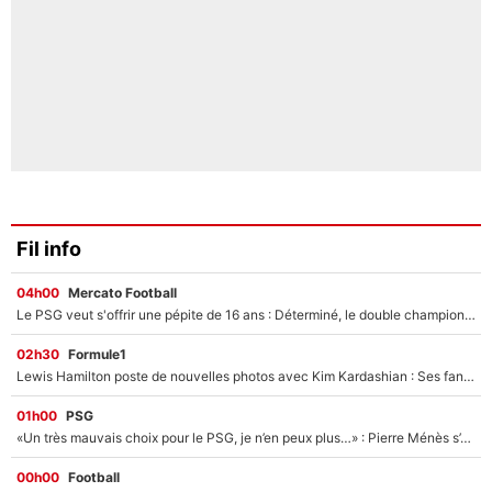
Fil info
04h00
Mercato Football
Le PSG veut s'offrir une pépite de 16 ans : Déterminé, le double champion d'Europe en titre est prêt à lâcher 40M€ pour celui que l'on compare déjà à Vinicius Jr !
02h30
Formule1
Lewis Hamilton poste de nouvelles photos avec Kim Kardashian : Ses fans le voient déjà redevenir champion du monde de F1 grâce à elle !
01h00
PSG
«Un très mauvais choix pour le PSG, je n’en peux plus…» : Pierre Ménès s’est complètement trompé avec Luis Enrique et ces déclarations le prouvent !
00h00
Football