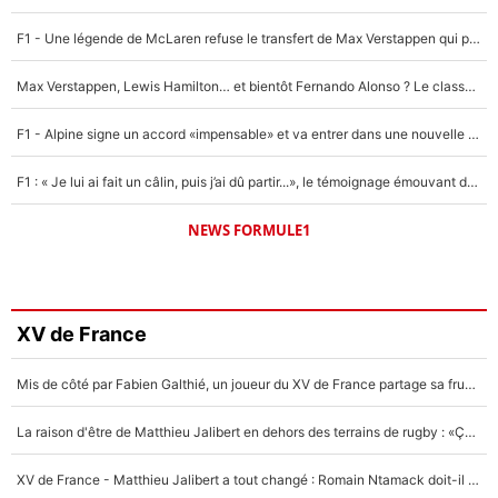
F1 - Une légende de McLaren refuse le transfert de Max Verstappen qui pourrait «faire des vagues» et plomber l'ambiance dans l'équipe
Max Verstappen, Lewis Hamilton… et bientôt Fernando Alonso ? Le classement des pilotes les mieux payés en Formule 1 risque de changer !
F1 - Alpine signe un accord «impensable» et va entrer dans une nouvelle dimension : Grande nouvelle pour Pierre Gasly !
F1 : « Je lui ai fait un câlin, puis j’ai dû partir...», le témoignage émouvant de Max Verstappen sur sa fille
NEWS FORMULE1
XV de France
Mis de côté par Fabien Galthié, un joueur du XV de France partage sa frustration : «ils ne me l’ont pas dit tout de suite»
La raison d'être de Matthieu Jalibert en dehors des terrains de rugby : «Ça m'atteint autant que si tu touches à un membre de ma famille»
XV de France - Matthieu Jalibert a tout changé : Romain Ntamack doit-il s’inquiéter pour sa place à un an de la Coupe du monde ?