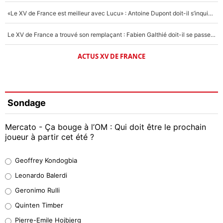
«Le XV de France est meilleur avec Lucu» : Antoine Dupont doit-il s’inquiéter pour sa place ?
Le XV de France a trouvé son remplaçant : Fabien Galthié doit-il se passer d'Antoine Dupont ?
ACTUS XV DE FRANCE
Sondage
Mercato - Ça bouge à l’OM : Qui doit être le prochain
joueur à partir cet été ?
Geoffrey Kondogbia
Geoffrey Kondogbia
38%
Leonardo Balerdi
Leonardo Balerdi
Geronimo Rulli
32%
Quinten Timber
Geronimo Rulli
Pierre-Emile Hojbjerg