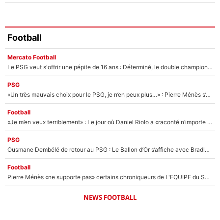
Football
Mercato Football
Le PSG veut s'offrir une pépite de 16 ans : Déterminé, le double champion d'Europe en titre est prêt à lâcher 40M€ pour celui que l'on compare déjà à Vinicius Jr !
PSG
«Un très mauvais choix pour le PSG, je n’en peux plus…» : Pierre Ménès s’est complètement trompé avec Luis Enrique et ces déclarations le prouvent !
Football
«Je m’en veux terriblement» : Le jour où Daniel Riolo a «raconté n’importe quoi» dans l'After Foot !
PSG
Ousmane Dembélé de retour au PSG : Le Ballon d’Or s’affiche avec Bradley Barcola en plein cœur du feuilleton sur son départ !
Football
Pierre Ménès «ne supporte pas» certains chroniqueurs de L'EQUIPE du Soir : Ils vont tous partir !
NEWS FOOTBALL