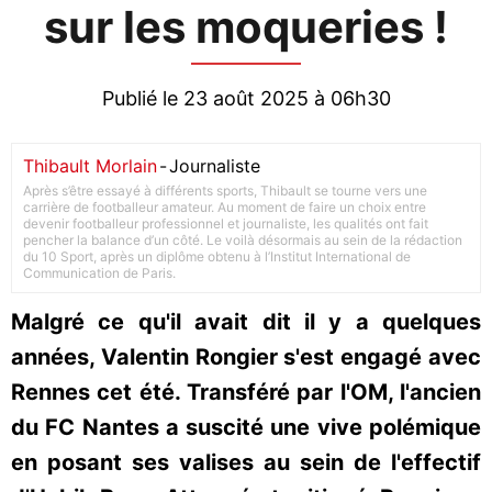
sur les moqueries !
Publié le 23 août 2025 à 06h30
Thibault Morlain
-
Journaliste
Après s’être essayé à différents sports, Thibault se tourne vers une
carrière de footballeur amateur. Au moment de faire un choix entre
devenir footballeur professionnel et journaliste, les qualités ont fait
pencher la balance d’un côté. Le voilà désormais au sein de la rédaction
du 10 Sport, après un diplôme obtenu à l’Institut International de
Communication de Paris.
Malgré ce qu'il avait dit il y a quelques
années, Valentin Rongier s'est engagé avec
Rennes cet été. Transféré par l'OM, l'ancien
du FC Nantes a suscité une vive polémique
en posant ses valises au sein de l'effectif