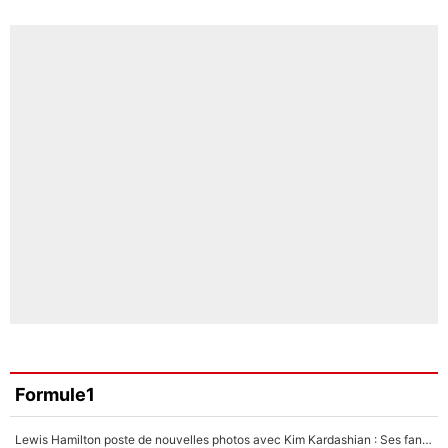
Formule1
Lewis Hamilton poste de nouvelles photos avec Kim Kardashian : Ses fans le voient déjà redevenir champion du monde de F1 grâce à elle !