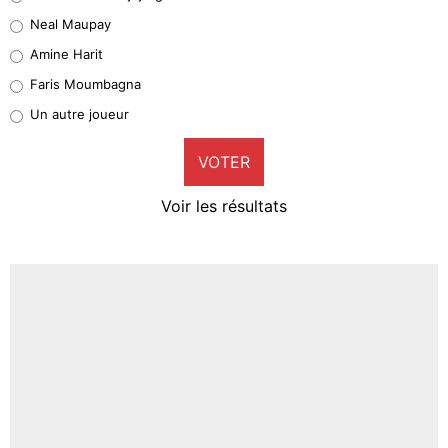
5%
Neal Maupay
Quinten Timber
Amine Harit
1%
Faris Moumbagna
Pierre-Emile Hojbjerg
Un autre joueur
9%
VOTER
Neal Maupay
4%
Voir les résultats
Amine Harit
3%
Faris Moumbagna
4%
Un autre joueur
5%
1707 personnes ont participé aux votes.