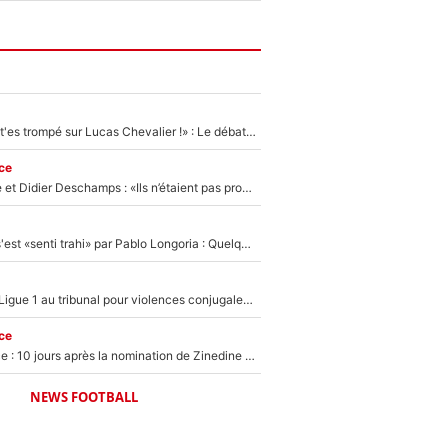
«Admets que tu t'es trompé sur Lucas Chevalier !» : Le débat sur le gardien du PSG vire au clash à l'After Foot
ce
Zinédine Zidane et Didier Deschamps : «Ils n’étaient pas proches», les confidences d’un membre de l’équipe de France 1998 sur leur relation spéciale
Medhi Benatia s'est «senti trahi» par Pablo Longoria : Quelques semaines après son départ, l'ancien directeur de football de l'OM règle ses comptes
Des terrains de Ligue 1 au tribunal pour violences conjugales : Un arbitre français encourt une peine de 18 mois de prison !
ce
Equipe de France : 10 jours après la nomination de Zinedine Zidane, c'est au tour de son fils de prendre un nouveau départ !
NEWS FOOTBALL