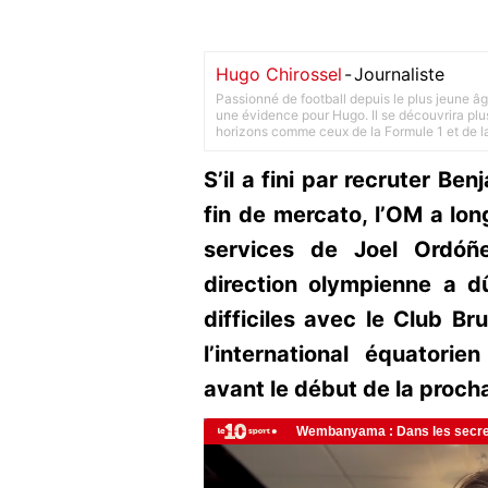
Hugo Chirossel
-
Journaliste
Passionné de football depuis le plus jeune âg
une évidence pour Hugo. Il se découvrira plus
horizons comme ceux de la Formule 1 et de l
S’il a fini par recruter B
fin de mercato, l’OM a lo
services de Joel Ordóñ
direction olympienne a d
difficiles avec le Club Bru
l’international équatorie
avant le début de la proc