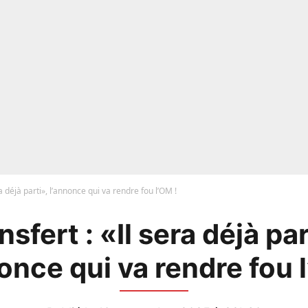
ra déjà parti», l’annonce qui va rendre fou l’OM !
nsfert : «Il sera déjà par
once qui va rendre fou 