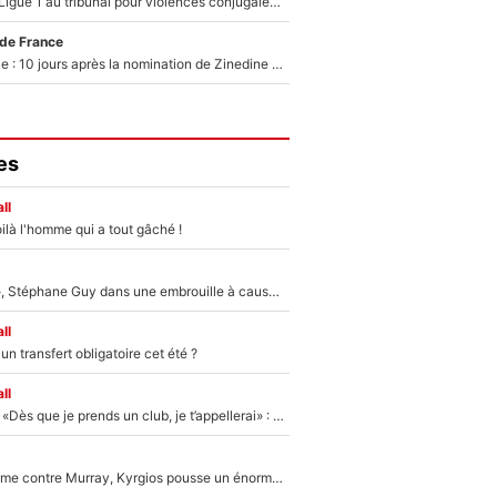
Des terrains de Ligue 1 au tribunal pour violences conjugales : Un arbitre français encourt une peine de 18 mois de prison !
 de France
Equipe de France : 10 jours après la nomination de Zinedine Zidane, c'est au tour de son fils de prendre un nouveau départ !
es
ll
ilà l'homme qui a tout gâché !
«Détester à vie», Stéphane Guy dans une embrouille à cause du PSG !
ll
n transfert obligatoire cet été ?
ll
Mercato - OM - «Dès que je prends un club, je t’appellerai» : La promesse de Marcelino au moment de claquer la porte
Victime de racisme contre Murray, Kyrgios pousse un énorme coup de gueule !