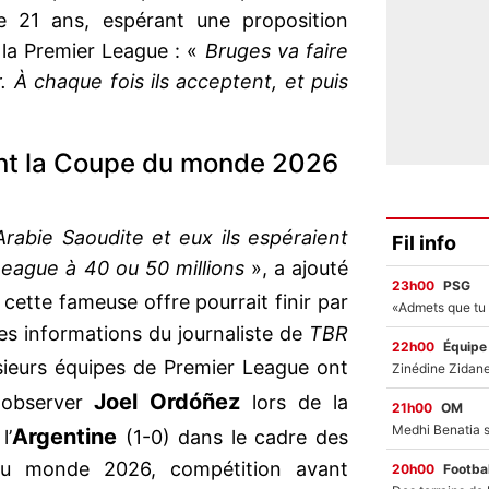
 21 ans, espérant une proposition
la Premier League : «
Bruges va faire
. À chaque fois ils acceptent, et puis
nt la Coupe du monde 2026
Arabie Saoudite et eux ils espéraient
Fil info
League à 40 ou 50 millions
», a ajouté
23h00
PSG
 cette fameuse offre pourrait finir par
 les informations du journaliste de
TBR
22h00
Équipe
usieurs équipes de Premier League ont
Joel Ordóñez
 observer
lors de la
21h00
OM
Argentine
l’
(1-0) dans le cadre des
du monde 2026, compétition avant
20h00
Footbal