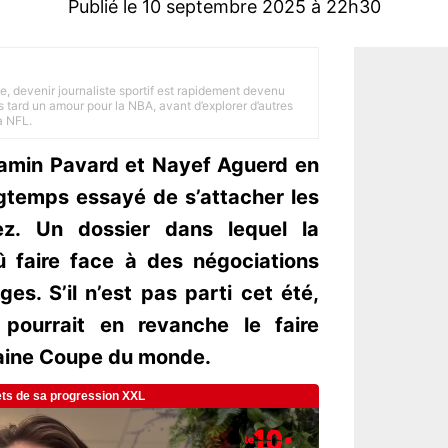
Publié le 10 septembre 2025 à 22h30
e, devenir journaliste sportif est rapidement devenu
 tard un amour pour la NBA, avant d’explorer d’autres
a NFL.
enjamin Pavard et Nayef Aguerd en
ngtemps essayé de s’attacher les
ez. Un dossier dans lequel la
û faire face à des négociations
ges. S’il n’est pas parti cet été,
n pourrait en revanche le faire
haine Coupe du monde.