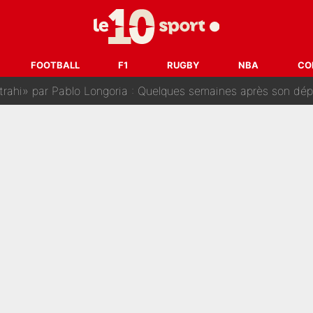
sur Lucas Chevalier !» : Le débat sur le gardien du PSG vire 
s : «Ils n’étaient pas proches», les confidences d’un membre de l’équipe d
FOOTBALL
F1
RUGBY
NBA
CO
 par Pablo Longoria : Quelques semaines après son départ, l'ancien directe
tribunal pour violences conjugales : Un arbitre français encou
après la nomination de Zinedine Zidane, c'est au tour de son fi