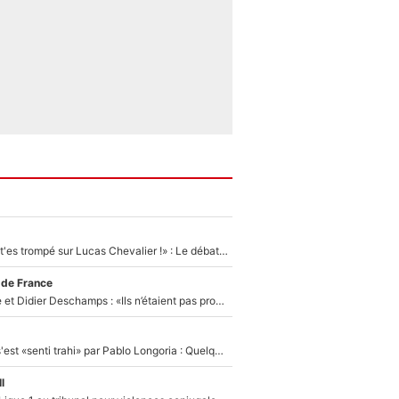
«Admets que tu t'es trompé sur Lucas Chevalier !» : Le débat sur le gardien du PSG vire au clash à l'After Foot
 de France
Zinédine Zidane et Didier Deschamps : «Ils n’étaient pas proches», les confidences d’un membre de l’équipe de France 1998 sur leur relation spéciale
Medhi Benatia s'est «senti trahi» par Pablo Longoria : Quelques semaines après son départ, l'ancien directeur de football de l'OM règle ses comptes
l