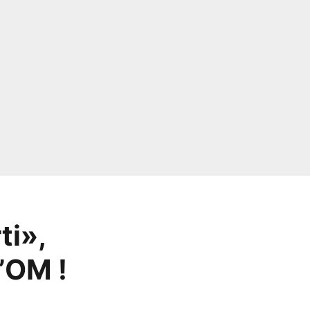
ti»,
l’OM !