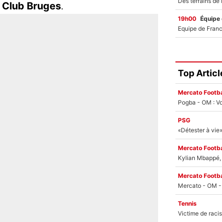
Club Bruges
e
.
19h00
Équipe
Top Articl
Mercato Footba
Pogba - OM : Vo
PSG
Mercato Footba
Kylian Mbappé, u
Mercato Footba
Tennis