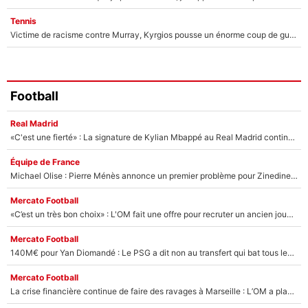
Tennis
Victime de racisme contre Murray, Kyrgios pousse un énorme coup de gueule !
Football
Real Madrid
«C'est une fierté» : La signature de Kylian Mbappé au Real Madrid continue de régaler l'Espagne
Équipe de France
Michael Olise : Pierre Ménès annonce un premier problème pour Zinedine Zidane en équipe de France
Mercato Football
«C’est un très bon choix» : L'OM fait une offre pour recruter un ancien joueur du PSG... et c'est validé dans l'After Foot !
Mercato Football
140M€ pour Yan Diomandé : Le PSG a dit non au transfert qui bat tous les records sur le mercato
Mercato Football
La crise financière continue de faire des ravages à Marseille : L’OM a placé 12 joueurs sur le marché des transferts… et ça pourrait lui rapporter près de 100M€ !