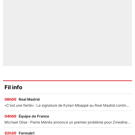
Fil info
06h00
Real Madrid
«C'est une fierté» : La signature de Kylian Mbappé au Real Madrid continue de régaler l'Espagne
04h00
Équipe de France
Michael Olise : Pierre Ménès annonce un premier problème pour Zinedine Zidane en équipe de France
02h30
Formule1