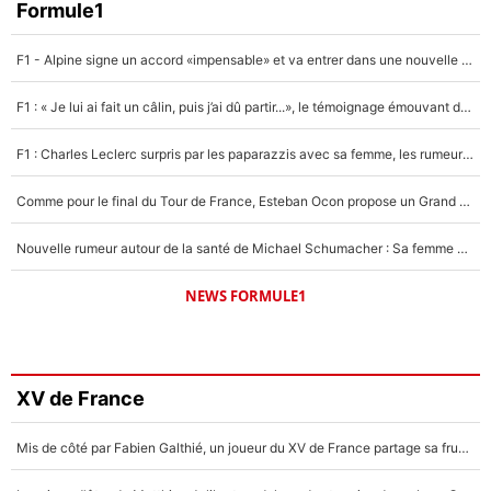
Formule1
F1 - Alpine signe un accord «impensable» et va entrer dans une nouvelle dimension : Grande nouvelle pour Pierre Gasly !
F1 : « Je lui ai fait un câlin, puis j’ai dû partir...», le témoignage émouvant de Max Verstappen sur sa fille
F1 : Charles Leclerc surpris par les paparazzis avec sa femme, les rumeurs étaient vraies !
Comme pour le final du Tour de France, Esteban Ocon propose un Grand Prix de Formule 1 à Paris : «Autour de l’Arc de Triomphe, ce serait génial» !
Nouvelle rumeur autour de la santé de Michael Schumacher : Sa femme Corinna sort du silence
NEWS FORMULE1
XV de France
Mis de côté par Fabien Galthié, un joueur du XV de France partage sa frustration : «ils ne me l’ont pas dit tout de suite»