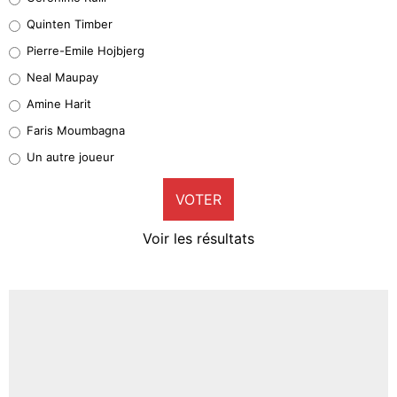
32%
Quinten Timber
Geronimo Rulli
Pierre-Emile Hojbjerg
5%
Neal Maupay
Quinten Timber
Amine Harit
1%
Faris Moumbagna
Pierre-Emile Hojbjerg
Un autre joueur
9%
VOTER
Neal Maupay
4%
Voir les résultats
Amine Harit
3%
Faris Moumbagna
5%
Un autre joueur
5%