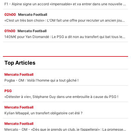
F1 - Alpine signe un accord «impensable» et va entrer dans une nouvelle dimension : Grande nouvelle pour Pierre Gasly !
02h00
Mercato Football
«C’est un très bon choix» : L'OM fait une offre pour recruter un ancien joueur du PSG... et c'est validé dans l'After Foot !
01h00
Mercato Football
140M€ pour Yan Diomandé : Le PSG a dit non au transfert qui bat tous les records sur le mercato
Top Articles
Mercato Football
Pogba - OM : Voilà l'homme qui a tout gâché !
PSG
«Détester à vie», Stéphane Guy dans une embrouille à cause du PSG !
Mercato Football
Kylian Mbappé, un transfert obligatoire cet été ?
Mercato Football
Mercato - OM - «Dès que je prends un club, je t’appellerai» : La promesse de Marcelino au moment de claquer la porte