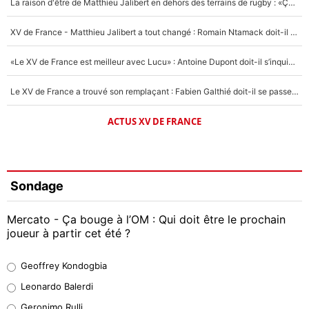
La raison d'être de Matthieu Jalibert en dehors des terrains de rugby : «Ça m'atteint autant que si tu touches à un membre de ma famille»
XV de France - Matthieu Jalibert a tout changé : Romain Ntamack doit-il s’inquiéter pour sa place à un an de la Coupe du monde ?
«Le XV de France est meilleur avec Lucu» : Antoine Dupont doit-il s’inquiéter pour sa place ?
Le XV de France a trouvé son remplaçant : Fabien Galthié doit-il se passer d'Antoine Dupont ?
ACTUS XV DE FRANCE
Sondage
Mercato - Ça bouge à l’OM : Qui doit être le prochain
joueur à partir cet été ?
Geoffrey Kondogbia
Geoffrey Kondogbia
38%
Leonardo Balerdi
Leonardo Balerdi
Geronimo Rulli