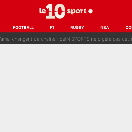
oici les recrues espérées par Bruno Genesio et Grégory Loren
tir : Ces autres joueurs du XV de France pourraient aussi quitter le Stade Toulous
FOOTBALL
F1
RUGBY
NBA
CO
changent de chaîne : beIN SPORTS ne digère pas cette décision histor
é en pleine Coupe du monde : «La FFF était déjà passée à
gnature de Kylian Mbappé au Real Madrid continue de régaler 