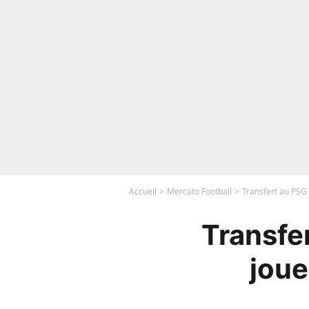
Accueil
Mercato Football
Transfert au PSG 
Transfe
joue