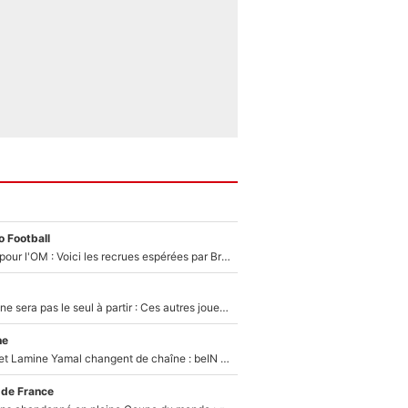
 Football
Plus de 100M€ pour l'OM : Voici les recrues espérées par Bruno Genesio et Grégory Lorenzi après l’opération dégraissage
Thomas Ramos ne sera pas le seul à partir : Ces autres joueurs du XV de France pourraient aussi quitter le Stade Toulousain, un club de Top 14 est déjà sur les rangs
ne
Kylian Mbappé et Lamine Yamal changent de chaîne : beIN SPORTS ne digère pas cette décision historique et prédit un fiasco pour la Liga
 de France