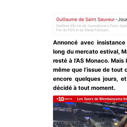
Guillaume de Saint Sauveur
-
Jour
Diplômé d’Ecole de Journalisme à Paris. Spéci
Fan du PSG et du Stade Français.
Annoncé avec insistance
long du mercato estival, 
resté à l’AS Monaco. Mais l
même que l’issue de tout ce
encore quelques jours, et
décidé à tout moment.