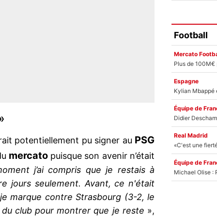
Football
Mercato Footba
Espagne
Équipe de Fran
»
Real Madrid
PSG
urait potentiellement pu signer au
mercato
du
puisque son avenir n’était
Équipe de Fran
ment j’ai compris que je restais à
re jours seulement. Avant, ce n'était
je marque contre Strasbourg (3-2, le
n du club pour montrer que je reste
»,