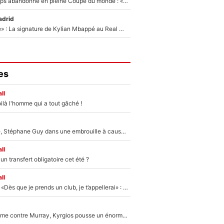
Didier Deschamps abandonné en pleine Coupe du monde : «La FFF était déjà passée à Zinedine Zidane»
adrid
«C'est une fierté» : La signature de Kylian Mbappé au Real Madrid continue de régaler l'Espagne
es
ll
ilà l'homme qui a tout gâché !
«Détester à vie», Stéphane Guy dans une embrouille à cause du PSG !
ll
n transfert obligatoire cet été ?
ll
Mercato - OM - «Dès que je prends un club, je t’appellerai» : La promesse de Marcelino au moment de claquer la porte
Victime de racisme contre Murray, Kyrgios pousse un énorme coup de gueule !