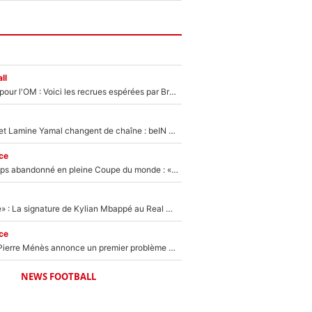
ll
Plus de 100M€ pour l'OM : Voici les recrues espérées par Bruno Genesio et Grégory Lorenzi après l’opération dégraissage
Kylian Mbappé et Lamine Yamal changent de chaîne : beIN SPORTS ne digère pas cette décision historique et prédit un fiasco pour la Liga
ce
Didier Deschamps abandonné en pleine Coupe du monde : «La FFF était déjà passée à Zinedine Zidane»
«C'est une fierté» : La signature de Kylian Mbappé au Real Madrid continue de régaler l'Espagne
ce
Michael Olise : Pierre Ménès annonce un premier problème pour Zinedine Zidane en équipe de France
NEWS FOOTBALL