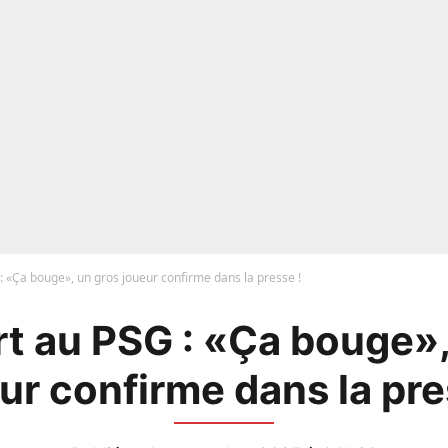
: «Ça bouge», un gros joueur confirme dans la presse !
rt au PSG : «Ça bouge»,
ur confirme dans la pre