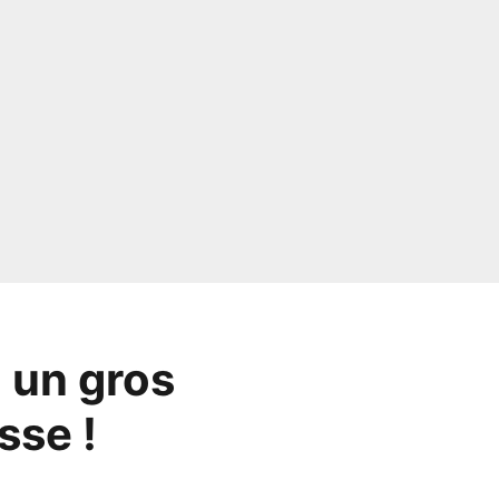
 un gros
sse !