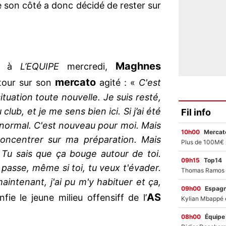
 son côté a donc décidé de rester sur
Maghnes
dé à
L’EQUIPE
mercredi,
mercato
étour sur son
agité : «
C'est
tuation toute nouvelle. Je suis resté,
club, et je me sens bien ici. Si j’ai été
Fil info
 normal. C'est nouveau pour moi. Mais
10h00
Mercato
concentrer sur ma préparation. Mais
. Tu sais que ça bouge autour de toi.
09h15
Top14
 passe, même si toi, tu veux t'évader.
aintenant, j'ai pu m'y habituer et ça,
09h00
Espag
AS
nfie le jeune milieu offensiff de l’
08h00
Équipe